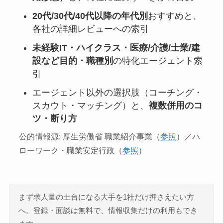
20代/30代/40代以降の年代別
おすすめと、
各社の詳細レビューへの索引
未経験IT・ハイクラス・医療/介護/士業/建
設など目的・職種別
の特化エージェント索
引
エージェント以外の選択肢（コーチング・
スカウト・マッチング）と、
複数併用のコ
ツ・断り方
公的情報源: 厚生労働省 職業紹介事業（
参照
）／ハ
ローワーク・職業安定行政（
参照
）
まず求人量の土台になる大手を1社だけ押さえたい方
へ。登録・面談は無料で、情報収集だけの利用もでき