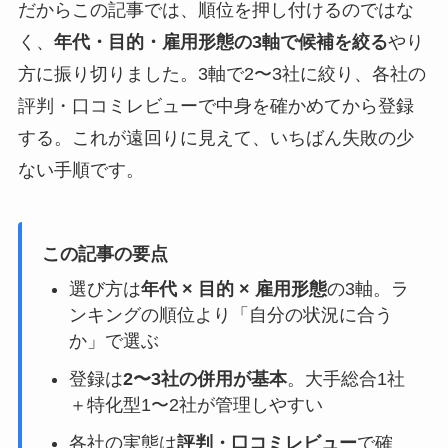
だからこの記事では、順位を押し付けるのではな
く、
年代・目的・雇用形態の3軸で候補を絞る
やり
方に振り切りました。3軸で2〜3社に絞り、各社の
評判・口コミレビューで中身を確かめてから登録
する。これが遠回りに見えて、いちばん失敗の少
ない手順です。
この記事の要点
選び方は
年代 × 目的 × 雇用形態
の3軸。ラ
ンキングの順位より「自分の状況に合う
か」で選ぶ
登録は
2〜3社の併用が基本
。大手総合1社
＋特化型1〜2社が管理しやすい
各社の実態は
評判・口コミレビュー
で確