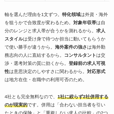
軸を選んだ理由を1文ずつ。
特化領域
は外資・海外
を狙うかで合致度が変わるため。
対象年収帯
は自
分のレンジと求人帯が合うかを測れるから。
求人
スタイル
は受け身で待つか担当に動いてもらうか
で使い勝手が違うから。
海外案件の強さ
は海外勤
務志向の人に直結するから。
コンサルタント
は交
渉・選考対策の質に効くから。
登録前の求人可視
性
は意思決定のしやすさに関わるから。
対応形式
は地方在住・在職中の利用可否のため。
4社とも完全無料なので、
1社に絞らず2社併用する
のが現実的
です。併用は「合わない担当者を引い
たときの保険」と「重複しない求人の比較」の2つ