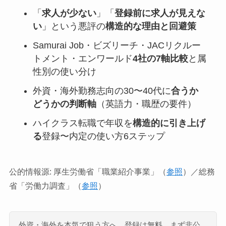
「
求人が少ない
」「
登録前に求人が見えな
い
」という悪評の
構造的な理由と回避策
Samurai Job・ビズリーチ・JACリクルー
トメント・エンワールド
4社の7軸比較
と属
性別の使い分け
外資・海外勤務志向の30〜40代に
合うか
どうかの判断軸
（英語力・職歴の要件）
ハイクラス転職で年収を
構造的に引き上げ
る
登録〜内定の使い方6ステップ
公的情報源: 厚生労働省「職業紹介事業」（
参照
）／総務
省「労働力調査」（
参照
）
外資・海外を本気で狙う方へ。登録は無料、まず非公