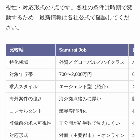
視性・対応形式の7点です。各社の条件は時期で変
動するため、最新情報は各社公式で確認してくだ
さい。
比較軸
Samurai Job
ビ
特化領域
外資／グローバル／ハイクラス
ハ
対象年収帯
700〜2,000万円
6
求人スタイル
エージェント型（紹介）
ス
海外案件の強さ
海外拠点絡みに厚い
国
コンサルタント
業界専門特化
担
登録前の求人可視性
非公開が約半数で見えにくい
検
対応形式
対面（主要都市）＋オンライン
オ