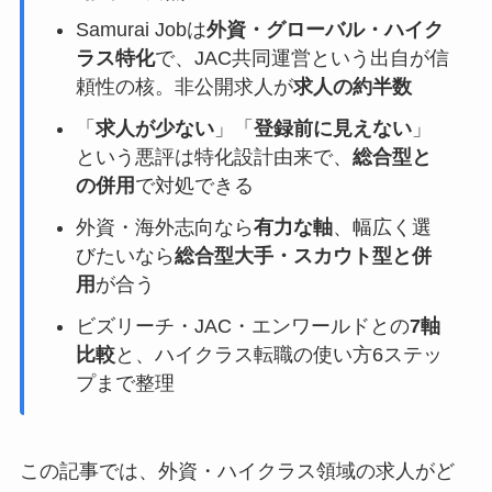
Samurai Jobは
外資・グローバル・ハイク
ラス特化
で、JAC共同運営という出自が信
頼性の核。非公開求人が
求人の約半数
「
求人が少ない
」「
登録前に見えない
」
という悪評は特化設計由来で、
総合型と
の併用
で対処できる
外資・海外志向なら
有力な軸
、幅広く選
びたいなら
総合型大手・スカウト型と併
用
が合う
ビズリーチ・JAC・エンワールドとの
7軸
比較
と、ハイクラス転職の使い方6ステッ
プまで整理
この記事では、外資・ハイクラス領域の求人がど