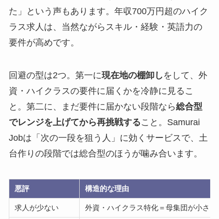
た」という声もあります。年収700万円超のハイク
ラス求人は、当然ながらスキル・経験・英語力の
要件が高めです。
回避の型は2つ。第一に
現在地の棚卸し
をして、外
資・ハイクラスの要件に届くかを冷静に見るこ
と。第二に、まだ要件に届かない段階なら
総合型
でレンジを上げてから再挑戦する
こと。Samurai
Jobは「次の一段を狙う人」に効くサービスで、土
台作りの段階では総合型のほうが噛み合います。
悪評
構造的な理由
求人が少ない
外資・ハイクラス特化＝母集団が小さい