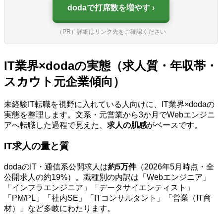
dodaで打席数を増やす
（PR）詳細はリンク先をご確認ください
IT業界×dodaの実態（求人質・年収帯・
スカウト元企業傾向）
未経験IT転職を視野に入れている人向けに、IT業界×dodaの
実態を整理します。文系・元営業から3か月でWebエンジニ
アへ転職した過程で見えた、
求人の肌感
がベースです。
IT求人の量と質
dodaのIT・通信系公開求人は
約5万件
（2026年5月時点・全
公開求人の約19%）。職種別の内訳は「Webエンジニア」
「インフラエンジニア」「データサイエンティスト」
「PM/PL」「社内SE」「ITコンサルタント」「営業（IT商
材）」など多岐にわたります。