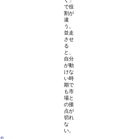
く」
で役
割が
違
う。
並走
させ
る
と、
自分
が動
けな
い時
期で
も市
場と
の接
点が
切れ
な
い。