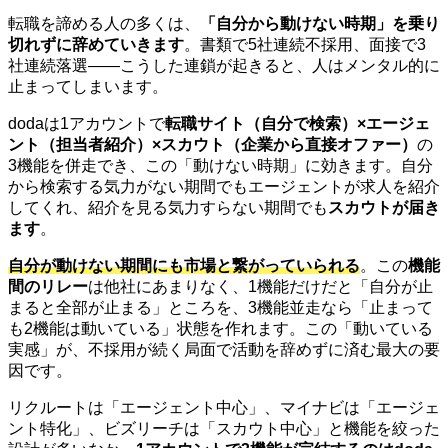
転職を諦める人の多くは、
「自分から動けない時期」を乗り
切れずに辞めていきます
。書類で5社連続不採用、面接で3
社連続落選——こうした連鎖が起きると、人はメンタル的に
止まってしまいます。
dodaは1アカウントで
転職サイト（自分で検索）×エージェ
ント（担当者紹介）×スカウト（企業から直接オファー）
の
3機能を併走でき、この「動けない時期」に効きます。自分
から検索する気力がない期間でもエージェントが求人を紹介
してくれ、紹介を見る気力すらない期間でも
スカウトが届き
ます
。
自分が動けない期間にも市場と繋がっていられる
。この
機能
間のリレー
は他社にあまりなく、1機能だけだと「自分が止
まると全部が止まる」ところを、3機能並走なら「止まって
も2機能は動いている」状態を作れます。この「動いている
実感」が、不採用が続く局面で活動を辞めずに済む最大の要
因です。
リクルートは「エージェント中心」、マイナビは「エージェ
ント特化」、ビズリーチは「スカウト中心」と機能を絞った