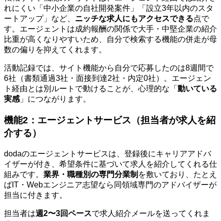
れにくい「中小企業の自社開発案件」「設立3年以内のスタ
ートアップ」など、
ニッチな求人にもアクセスできる
点で
す。エージェントは成約報酬の関係で大手・中堅企業の紹介
比重が高くなりやすいため、自分で検索する機能の併走が母
数の偏りを抑えてくれます。
活動記録では、サイト機能から自分で応募したのは8週間で
6社（書類通過3社・面接到達2社・内定0社）。エージェン
ト経由とは別ルートで動けることが、心理的な「
動いている
実感
」につながります。
機能2：エージェントサービス（担当者が求人を紹
介する）
dodaのエージェントサービスは、登録後にキャリアアドバ
イザーが付き、希望条件に基づいて求人を紹介してくれる仕
組みです。
業界・職種別の専門分業制
を敷いており、たとえ
ばIT・Webエンジニア志望なら同領域専門のアドバイザーが
担当に付きます。
担当者は
週2〜3回ペース
で求人紹介メールを送ってくれま