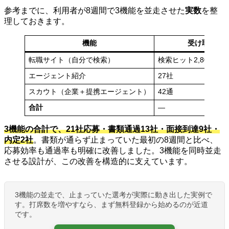
参考までに、利用者が8週間で3機能を並走させた
実数
を整
理しておきます。
機能
受け取った
転職サイト（自分で検索）
検索ヒット2,800件→
エージェント紹介
27社
スカウト（企業＋提携エージェント）
42通
合計
—
3機能の合計で、21社応募・書類通過13社・面接到達9社・
内定2社
。書類が通らず止まっていた最初の8週間と比べ、
応募効率も通過率も明確に改善しました。3機能を同時並走
させる設計が、この改善を構造的に支えています。
3機能の並走で、止まっていた選考が実際に動き出した実例で
す。打席数を増やすなら、まず無料登録から始めるのが近道
です。