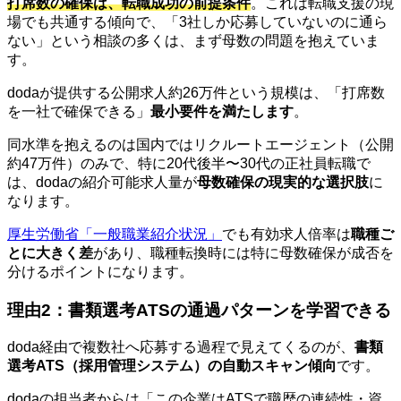
打席数の確保は、転職成功の前提条件
。これは転職支援の現
場でも共通する傾向で、「3社しか応募していないのに通ら
ない」という相談の多くは、まず母数の問題を抱えていま
す。
dodaが提供する公開求人約26万件という規模は、「打席数
を一社で確保できる」
最小要件を満たします
。
同水準を抱えるのは国内ではリクルートエージェント（公開
約47万件）のみで、特に20代後半〜30代の正社員転職で
は、dodaの紹介可能求人量が
母数確保の現実的な選択肢
に
なります。
厚生労働省「一般職業紹介状況」
でも有効求人倍率は
職種ご
とに大きく差
があり、職種転換時には特に母数確保が成否を
分けるポイントになります。
理由2：書類選考ATSの通過パターンを学習できる
doda経由で複数社へ応募する過程で見えてくるのが、
書類
選考ATS（採用管理システム）の自動スキャン傾向
です。
dodaの担当者からは「この企業はATSで職歴の連続性・資