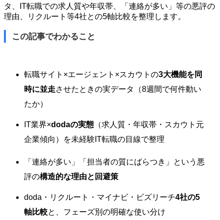
タ、IT転職での求人質や年収帯、「連絡が多い」等の悪評の
理由、リクルート等4社との5軸比較を整理します。
この記事でわかること
転職サイト×エージェント×スカウトの
3大機能を同
時に並走
させたときの実データ（8週間で何件動い
たか）
IT業界×
dodaの実態
（求人質・年収帯・スカウト元
企業傾向）を未経験IT転職の目線で整理
「連絡が多い」「担当者の質にばらつき」という悪
評の
構造的な理由と回避策
doda・リクルート・マイナビ・ビズリーチ
4社の5
軸比較
と、フェーズ別の明確な使い分け