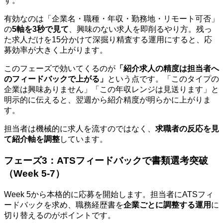
す。
有効なのは「企業名・職種・年収・勤務地・リモート可否」
の
5軸を3秒で見て
、興味のない求人を即削るやり方。残っ
た求人だけを15分かけて深掘り精査する運用にすると、応
募効率が大きく上がります。
このフェーズで効いてくるのが
「紹介求人の精度は担当者へ
のフィードバックで上がる」
という点です。「このタイプの
企業は興味ありません」「この年収レンジは見送ります」と
明示的に伝えると、翌週から紹介精度が明らかに上がりま
す。
担当者は機械的に求人を流すのではなく、
求職者の反応を見
て紹介軸を調整
しています。
フェーズ3：ATSフィードバックで書類選考突破
（Week 5-7）
Week 5から本格的に応募を開始します。担当者にATSフィ
ードバックを求め、職務経歴書を
企業ごとに調整する運用
に
切り替えるのがポイントです。