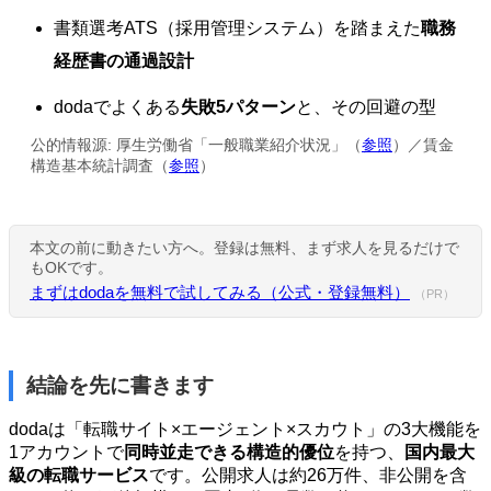
書類選考ATS（採用管理システム）を踏まえた
職務
経歴書の通過設計
dodaでよくある
失敗5パターン
と、その回避の型
公的情報源: 厚生労働省「一般職業紹介状況」（
参照
）／賃金
構造基本統計調査（
参照
）
本文の前に動きたい方へ。登録は無料、まず求人を見るだけで
もOKです。
まずはdodaを無料で試してみる（公式・登録無料）
（PR）
結論を先に書きます
dodaは「転職サイト×エージェント×スカウト」の3大機能を
1アカウントで
同時並走できる構造的優位
を持つ、
国内最大
級の転職サービス
です。公開求人は約26万件、非公開を含