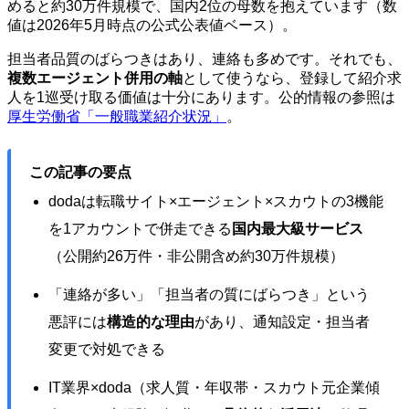
めると約30万件規模で、国内2位の母数を抱えています（数
値は2026年5月時点の公式公表値ベース）。
担当者品質のばらつきはあり、連絡も多めです。それでも、
複数エージェント併用の軸
として使うなら、登録して紹介求
人を1巡受け取る価値は十分にあります。公的情報の参照は
厚生労働省「一般職業紹介状況」
。
この記事の要点
dodaは転職サイト×エージェント×スカウトの3機能
を1アカウントで併走できる
国内最大級サービス
（公開約26万件・非公開含め約30万件規模）
「連絡が多い」「担当者の質にばらつき」という
悪評には
構造的な理由
があり、通知設定・担当者
変更で対処できる
IT業界×doda（求人質・年収帯・スカウト元企業傾