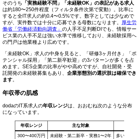
そのうち
「実務経験不問」「未経験OK」の表記がある求人
は約180〜250件程度（フィルタ条件次第で変動）。比率に
すると全IT求人の約0.4〜0.5%です。数字としては少なめで
すが、実件数では十分に応募できる母数になります。
厚生労
働省「労働経済動向調査」
の人手不足判断DIでも、情報サー
ビス業の人手不足は強い水準で推移しており、未経験採用へ
の門戸は他業種より広めです。
「未経験OK」求人の中身を見ると、「研修3ヶ月付き」「ポ
テンシャル採用」「第二新卒歓迎」の3パターンが多くを占
めます。SES企業の比率がやや高めですが、自社開発・受
託開発の未経験募集もあり、
企業形態別の選択肢は確保でき
ます
。
年収帯の肌感
dodaのIT系求人の
年収レンジ
は、おおむね次のような分布
になっています。
年収レンジ
主な対象
求人
300〜400万円
未経験・第二新卒・実務1〜2年
多い（IT求