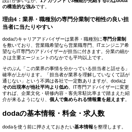
設計が多いなか、
1アカウントで3機能が完結するのはdoda
の構造的な強み
です。
理由4：業界・職種別の専門分業制で相性の良い担
当者に当たりやすい
dodaのキャリアアドバイザーは業界・職種別に
専門分業制
を敷いており、営業職希望なら営業職専門、ITエンジニア希
望ならIT専門のアドバイザーが担当に付きます。分業の細か
さは主要エージェントのなかでも平均以上です。
そのぶん「この業界の事情を分かっている担当者と話せる」
確率が上がります。「担当者が業界を理解していなくて話が
通じない」という不満は各社で一定数ありますが、dodaは
その出現率が他社平均より低め
。IT専門アドバイザーに変更
すれば、企業文化・研修内容・客先常駐比率まで踏まえた紹
介が来るようになり、
個人で集められる情報量を超えます
。
dodaの基本情報・料金・求人数
dodaを使う前に押さえておきたい
基本情報
を整理します。