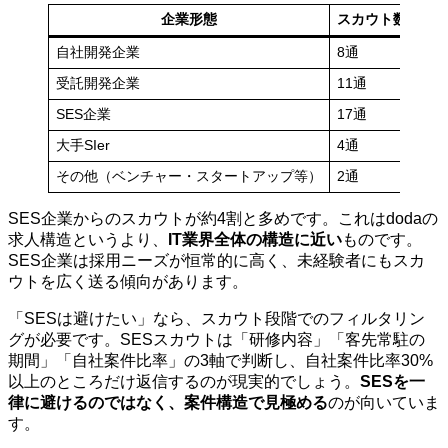
企業形態
スカウト数
比
自社開発企業
8通
19
受託開発企業
11通
26
SES企業
17通
40
大手SIer
4通
10
その他（ベンチャー・スタートアップ等）
2通
5%
SES企業からのスカウトが約4割と多めです。これはdodaの
求人構造というより、
IT業界全体の構造に近い
ものです。
SES企業は採用ニーズが恒常的に高く、未経験者にもスカ
ウトを広く送る傾向があります。
「SESは避けたい」なら、スカウト段階でのフィルタリン
グが必要です。SESスカウトは「研修内容」「客先常駐の
期間」「自社案件比率」の3軸で判断し、自社案件比率30%
以上のところだけ返信するのが現実的でしょう。
SESを一
律に避けるのではなく、案件構造で見極める
のが向いていま
す。