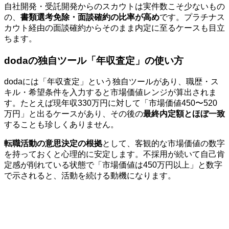
自社開発・受託開発からのスカウトは実件数こそ少ないもの
の、
書類選考免除・面談確約の比率が高め
です。プラチナス
カウト経由の面談確約からそのまま内定に至るケースも目立
ちます。
dodaの独自ツール「年収査定」の使い方
dodaには「年収査定」という独自ツールがあり、職歴・ス
キル・希望条件を入力すると市場価値レンジが算出されま
す。たとえば現年収330万円に対して「市場価値450〜520
万円」と出るケースがあり、その後の
最終内定額とほぼ一致
することも珍しくありません。
転職活動の意思決定の根拠
として、客観的な市場価値の数字
を持っておくと心理的に安定します。不採用が続いて自己肯
定感が削れている状態で「市場価値は450万円以上」と数字
で示されると、活動を続ける動機になります。