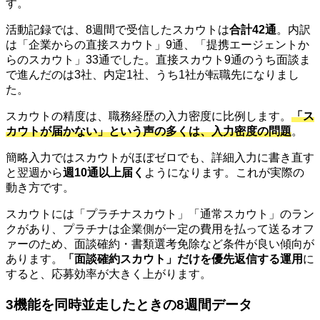
す。
活動記録では、8週間で受信したスカウトは
合計42通
。内訳
は「企業からの直接スカウト」9通、「提携エージェントか
らのスカウト」33通でした。直接スカウト9通のうち面談ま
で進んだのは3社、内定1社、うち1社が転職先になりまし
た。
スカウトの精度は、職務経歴の入力密度に比例します。
「ス
カウトが届かない」という声の多くは、入力密度の問題
。
簡略入力ではスカウトがほぼゼロでも、詳細入力に書き直す
と翌週から
週10通以上届く
ようになります。これが実際の
動き方です。
スカウトには「プラチナスカウト」「通常スカウト」のラン
クがあり、プラチナは企業側が一定の費用を払って送るオフ
ァーのため、面談確約・書類選考免除など条件が良い傾向が
あります。
「面談確約スカウト」だけを優先返信する運用
に
すると、応募効率が大きく上がります。
3機能を同時並走したときの8週間データ