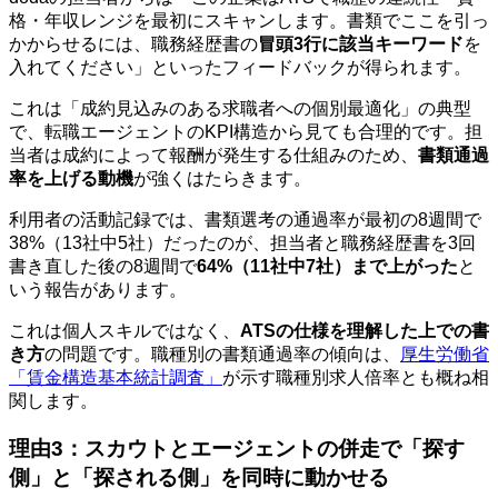
格・年収レンジを最初にスキャンします。書類でここを引っ
かからせるには、職務経歴書の
冒頭3行に該当キーワード
を
入れてください」といったフィードバックが得られます。
これは「成約見込みのある求職者への個別最適化」の典型
で、転職エージェントのKPI構造から見ても合理的です。担
当者は成約によって報酬が発生する仕組みのため、
書類通過
率を上げる動機
が強くはたらきます。
利用者の活動記録では、書類選考の通過率が最初の8週間で
38%（13社中5社）だったのが、担当者と職務経歴書を3回
書き直した後の8週間で
64%（11社中7社）まで上がった
と
いう報告があります。
これは個人スキルではなく、
ATSの仕様を理解した上での書
き方
の問題です。職種別の書類通過率の傾向は、
厚生労働省
「賃金構造基本統計調査」
が示す職種別求人倍率とも概ね相
関します。
理由3：スカウトとエージェントの併走で「探す
側」と「探される側」を同時に動かせる