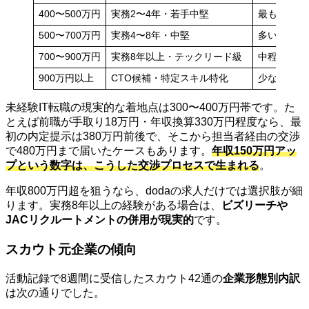
400〜500万円
実務2〜4年・若手中堅
最も多い（
500〜700万円
実務4〜8年・中堅
多い（約25
700〜900万円
実務8年以上・テックリード級
中程度（約
900万円以上
CTO候補・特定スキル特化
少ない（約
未経験IT転職の現実的な着地点は300〜400万円帯です。た
とえば前職が手取り18万円・年収換算330万円程度なら、最
初の内定提示は380万円前後で、そこから担当者経由の交渉
で480万円まで届いたケースもあります。
年収150万円アッ
プという数字は、こうした交渉プロセスで生まれる
。
年収800万円超を狙うなら、dodaの求人だけでは選択肢が細
ります。実務8年以上の経験がある場合は、
ビズリーチや
JACリクルートメントの併用が現実的
です。
スカウト元企業の傾向
活動記録で8週間に受信したスカウト42通の
企業形態別内訳
は次の通りでした。