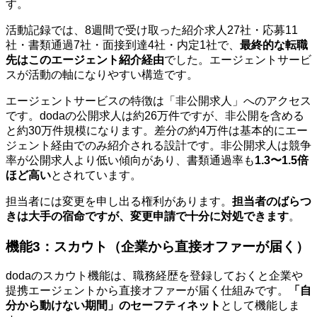
す。
活動記録では、8週間で受け取った紹介求人27社・応募11
社・書類通過7社・面接到達4社・内定1社で、
最終的な転職
先はこのエージェント紹介経由
でした。エージェントサービ
スが活動の軸になりやすい構造です。
エージェントサービスの特徴は「非公開求人」へのアクセス
です。dodaの公開求人は約26万件ですが、非公開を含める
と約30万件規模になります。差分の約4万件は基本的にエー
ジェント経由でのみ紹介される設計です。非公開求人は競争
率が公開求人より低い傾向があり、書類通過率も
1.3〜1.5倍
ほど高い
とされています。
担当者には変更を申し出る権利があります。
担当者のばらつ
きは大手の宿命ですが、変更申請で十分に対処できます
。
機能3：スカウト（企業から直接オファーが届く）
dodaのスカウト機能は、職務経歴を登録しておくと企業や
提携エージェントから直接オファーが届く仕組みです。
「自
分から動けない期間」のセーフティネット
として機能しま