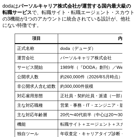
dodaは
パーソルキャリア株式会社が運営する国内最大級の
転職サービス
で、転職サイト・転職エージェント・スカウト
の3機能が1つのアカウントに統合されている設計が、他社
にない特徴です。
項目
内容
正式名称
doda（デューダ）
運営会社
パーソルキャリア株式会社
サービス開始
1989年（『DODA』創刊）／Web版は2
公開求人数
約260,000件（2026年5月時点）
非公開求人含む総数
約300,000件規模
対応雇用形態
正社員・契約社員・派遣（一部）
主な対応職種
営業・事務・IT・エンジニア・販売・
主な対応年齢層
20代〜40代前半（中心は20〜30代）
機能
転職サイト＋エージェント＋スカウト（
独自ツール
年収査定・キャリアタイプ診断・合格