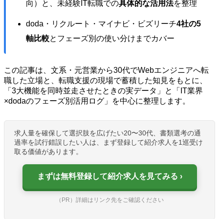
向）と、未経験IT転職での
具体的な活用法
を整理
doda・リクルート・マイナビ・ビズリーチ
4社の5
軸比較
とフェーズ別の使い分けまでカバー
この記事は、文系・元営業から30代でWebエンジニアへ転
職した立場と、転職支援の現場で蓄積した知見をもとに、
「3大機能を同時並走させたときの実データ」と「IT業界
×dodaのフェーズ別活用ログ」を中心に整理します。
求人量を確保して選択肢を広げたい20〜30代、書類選考の通
過率を試行錯誤したい人は、まず登録して紹介求人を1巡受け
取る価値があります。
まずは無料登録して紹介求人を見てみる
（PR）詳細はリンク先をご確認ください