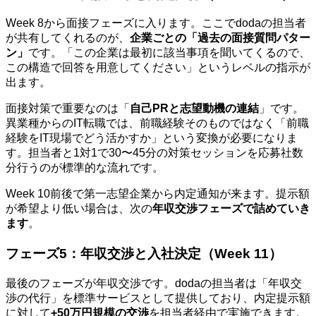
Week 8から面接フェーズに入ります。ここでdodaの担当者
が共有してくれるのが、
企業ごとの「過去の面接質問パター
ン」
です。「この企業は最初に該当事項を聞いてくるので、
この構造で回答を用意してください」というレベルの指示が
出ます。
面接対策で重要なのは「
自己PRと志望動機の連結
」です。
異業種からのIT転職では、前職経験そのものではなく「前職
経験をIT現場でどう活かすか」という変換が必要になりま
す。担当者と1対1で30〜45分の対策セッションを応募社数
分行うのが標準的な流れです。
Week 10前後で第一志望企業から内定通知が来ます。提示額
が希望より低い場合は、次の
年収交渉フェーズで詰めていき
ます
。
フェーズ5：年収交渉と入社決定（Week 11）
最後のフェーズが年収交渉です。dodaの担当者は「年収交
渉の代行」を標準サービスとして提供しており、内定提示額
に対して
+50万円規模の交渉
を担当者経由で実施できます。