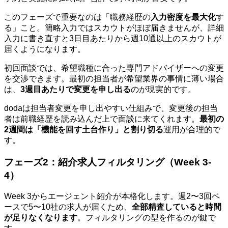
このフェーズで重要なのは「職務経歴の
入力密度を最大化
す
る」こと。簡略入力ではスカウトがほぼ届きませんが、詳細
入力に書き直すと3日目あたりから週10通以上のスカウトが
届くようになります。
初回面談では、希望職種に合った専門アドバイザーへの変更
を交渉できます。最初の担当者が希望業界の事情に薄い場合
は、
3週目あたりで変更を申し出る
のが現実的です。
dodaは担当者変更を申し出やすい仕組みで、変更後の担当
者は前職経歴を読み込んだ上で面談に来てくれます。
最初の
2週間は「機能を回す土台作り」と割り切る
運用が合理的で
す。
フェーズ2：紹介求人フィルタリング（Week 3-
4）
Week 3からエージェント紹介が本格化します。週2〜3回ペ
ースで5〜10社の求人が届くため、
全部精査していると時間
が足りなくなります
。フィルタリングの型を作るのが鍵で