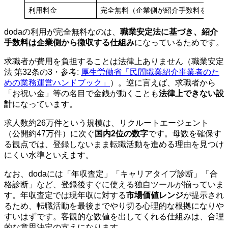
利用料金
完全無料（企業側が紹介手数料を負担
dodaの利用が完全無料なのは、
職業安定法に基づき、紹介
手数料は企業側から徴収する仕組み
になっているためです。
求職者が費用を負担することは法律上ありません（職業安定
法 第32条の3・参考:
厚生労働省「民間職業紹介事業者のた
めの業務運営ハンドブック」
）。逆に言えば、求職者から
「お祝い金」等の名目で金銭が動くことも
法律上できない設
計
になっています。
求人数約26万件という規模は、リクルートエージェント
（公開約47万件）に次ぐ
国内2位の数字
です。母数を確保す
る観点では、登録しないまま転職活動を進める理由を見つけ
にくい水準といえます。
なお、dodaには「年収査定」「キャリアタイプ診断」「合
格診断」など、登録後すぐに使える独自ツールが揃っていま
す。年収査定では現年収に対する
市場価値レンジ
が提示され
るため、転職活動を最後までやり切る心理的な根拠になりや
すいはずです。客観的な数値を出してくれる仕組みは、合理
的な意思決定の支えになります。