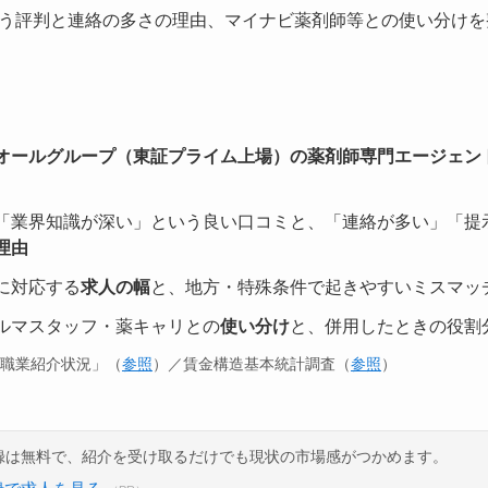
う評判と連絡の多さの理由、マイナビ薬剤師等との使い分けを
オールグループ（東証プライム上場）の薬剤師専門エージェン
「業界知識が深い」という良い口コミと、「連絡が多い」「提
理由
に対応する
求人の幅
と、地方・特殊条件で起きやすいミスマッ
ルマスタッフ・薬キャリとの
使い分け
と、併用したときの役割
般職業紹介状況」（
参照
）／賃金構造基本統計調査（
参照
）
録は無料で、紹介を受け取るだけでも現状の市場感がつかめます。