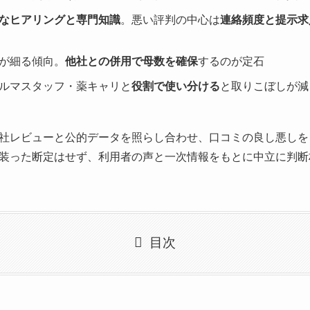
なヒアリングと専門知識
。悪い評判の中心は
連絡頻度と提示求
が細る傾向。
他社との併用で母数を確保
するのが定石
ルマスタッフ・薬キャリと
役割で使い分ける
と取りこぼしが減
社レビューと公的データを照らし合わせ、口コミの良し悪しを
装った断定はせず、利用者の声と一次情報をもとに中立に判断
目次