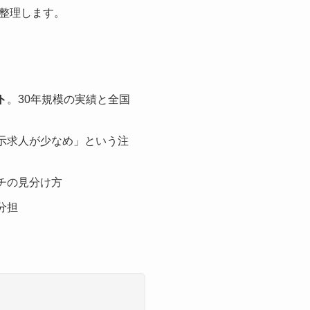
整理します。
ト
。30年規模の実績と全国
示求人が少なめ」という注
チの見分け方
分担