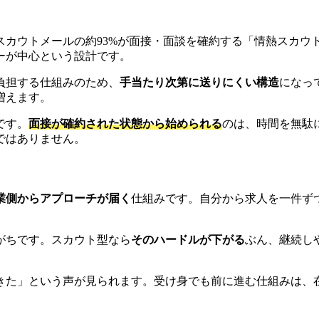
カウトメールの約93%が面接・面談を確約する「情熱スカウト」
ーが中心という設計です。
負担する仕組みのため、
手当たり次第に送りにくい構造
になっ
増えます。
です。
面接が確約された状態から始められる
のは、時間を無駄
ではありません。
業側からアプローチが届く
仕組みです。自分から求人を一件ず
がちです。スカウト型なら
そのハードルが下がる
ぶん、継続し
きた」という声が見られます。受け身でも前に進む仕組みは、