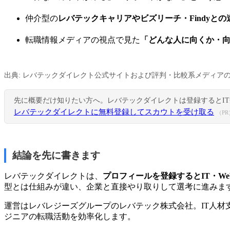
仲介型の
レバテックキャリアやビズリーチ・Findyと
転職情報メディアの視点で見た
「どんな人に向くか・
出典: レバテックダイレクト公式サイトおよび評判・比較系メディアの
先に概要だけ知りたい方へ。レバテックダイレクトは登録するとI
レバテックダイレクトに無料登録してスカウトを受け取る
（PR
結論を先に書きます
レバテックダイレクトは、
プロフィールを登録するとIT・W
型とは仕組みが違い、企業と直接やり取りして選考に進みま
運営はレバレジーズグループのレバテック株式会社。IT人材
ジニアの転職活動を効率化します。