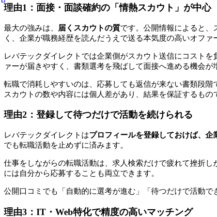
理由1：面接・面談確約の「情熱スカウト」が中心
最大の強みは、
届くスカウトの質
です。公開情報によると、ス
く、企業が職務経歴を読んだうえで送る本気度の高いオファ
レバテックダイレクトでは企業側がスカウト送信にコストを
ァーが届きやすく、書類選考を飛ばして面接へ進める機会が
転職で消耗しやすいのは、応募しても返信が来ない書類段階
スカウトの数や内容には個人差があり、結果を保証するもの
理由2：登録して待つだけで活動を続けられる
レバテックダイレクトは
プロフィールを登録しておけば、企
でも転職活動を止めずに済みます。
仕事をしながらの転職活動は、求人検索だけで疲れて挫折し
には自分から応募することも両立できます。
公開口コミでも「自動的に選考が進む」「待つだけで活動で
理由3：IT・Web特化で精度の高いマッチング