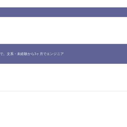
。文系・未経験から3ヶ月でエンジニア転職したNakataが、実際に使った一次