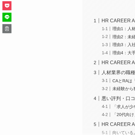
HR CAREE
理由1：人
理由2：未
理由3：入
理由4：大
HR CAREE
人材業界の職種
CAとRA
未経験から
悪い評判・口コ
「求人が少
「20代向
HR CAREE
向いている