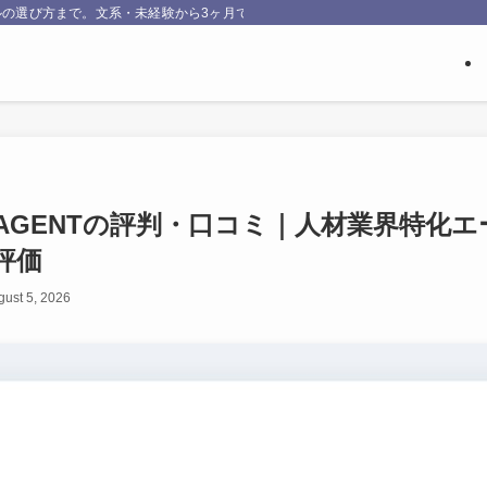
の選び方まで。文系・未経験から3ヶ月でエンジニア転職したNakataが、実際
ER AGENTの評判・口コミ｜人材業界特
評価
gust 5, 2026