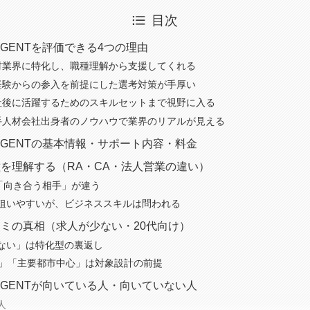
目次
R AGENTを評価できる4つの理由
材業界に特化し、職種理解から支援してくれる
経験からの参入を前提にした選考対策が手厚い
社後に活躍するためのスキルセットまで視野に入る
手人材会社出身者のノウハウで業界のリアルが見える
R AGENTの基本情報・サポート内容・料金
を理解する（RA・CA・法人営業の違い）
は「向き合う相手」が違う
狙いやすいが、ビジネススキルは問われる
ミの真相（求人が少ない・20代向け）
ない」は特化型の裏返し
け」「主要都市中心」は対象設計の前提
R AGENTが向いている人・向いていない人
人