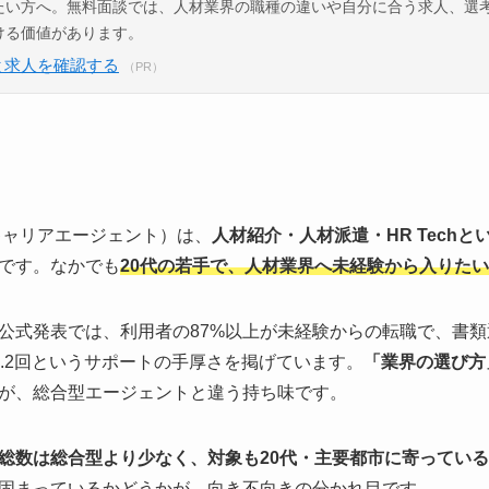
たい方へ。無料面談では、人材業界の職種の違いや自分に合う求人、選
ける価値があります。
と求人を確認する
（PR）
HRキャリアエージェント）は、
人材紹介・人材派遣・HR Tech
です。なかでも
20代の若手で、人材業界へ未経験から入りた
。公式発表では、利用者の87%以上が未経験からの転職で、書類
5.2回というサポートの手厚さを掲げています。
「業界の選び方
が、総合型エージェントと違う持ち味です。
総数は総合型より少なく、対象も20代・主要都市に寄っている
固まっているかどうかが、向き不向きの分かれ目です。