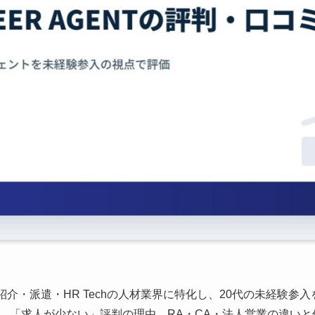
は人材紹介・派遣・HR Techの人材業界に特化し、20代の未経験
、「求人が少ない」評判の理由、RA・CA・法人営業の違いと