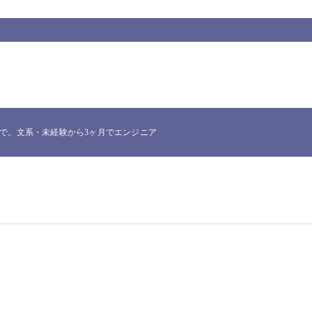
。文系・未経験から3ヶ月でエンジニア転職したNakataが、実際に使った一次