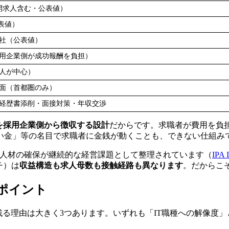
開求人含む・公表値）
公表値）
0社（公表値）
用企業側が成功報酬を負担）
人が中心）
面（首都圏のみ）
経歴書添削・面接対策・年収交渉
を採用企業側から徴収する設計
だからです。求職者が費用を負
い金」等の名目で求職者に金銭が動くことも、できない仕組み
実装人材の確保が継続的な経営課題として整理されています（
IPA
チ）は
収益構造も求人母数も接触経路も異なります
。だからこ
のポイント
位に残る理由は大きく3つあります。いずれも「IT職種への解像