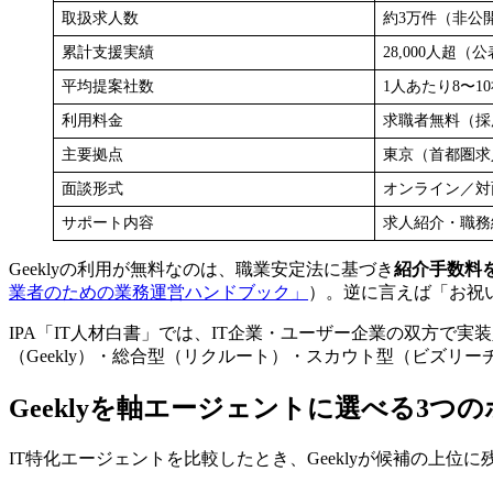
取扱求人数
約3万件（非公
累計支援実績
28,000人超（
平均提案社数
1人あたり8〜1
利用料金
求職者無料（採
主要拠点
東京（首都圏求
面談形式
オンライン／対
サポート内容
求人紹介・職務
Geeklyの利用が無料なのは、職業安定法に基づき
紹介手数料
業者のための業務運営ハンドブック」
）。逆に言えば「お祝
IPA「IT人材白書」では、IT企業・ユーザー企業の双方で
（Geekly）・総合型（リクルート）・スカウト型（ビズリー
Geeklyを軸エージェントに選べる3つ
IT特化エージェントを比較したとき、Geeklyが候補の上