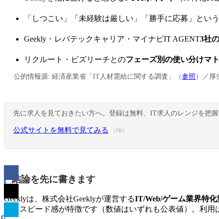
「しつこい」「未経験は厳しい」「勝手に応募」とい
Geekly・レバテックキャリア・マイナビIT AGENT
3社
リクルート・ビズリーチとの
フェーズ別の使い分けマ
公的情報源: 経済産業省「IT人材需給に関する調査」（
参照
）／厚
先に求人を見ておきたい方へ。登録は無料、IT求人のレンジを把
公式サイトを無料で見てみる
（PR）
結論を先に書きます
Geeklyは、株式会社Geeklyが運営する
IT/Web/ゲーム業界
するスピード感が特徴です（数値はいずれも公表値）。利用