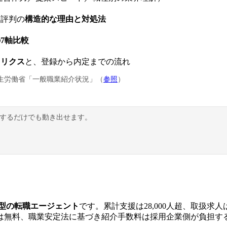
う評判の
構造的な理由と対処法
の7軸比較
トリクス
と、登録から内定までの流れ
生労働省「一般職業紹介状況」（
参照
）
握するだけでも動き出せます。
特化型の転職エージェント
です。累計支援は28,000人超、取扱求
は無料、職業安定法に基づき紹介手数料は採用企業側が負担す