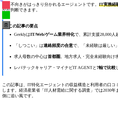
向き不向きがはっきり分かれるエージェントです。
IT実務
かが判断できます。
この記事の要点
Geeklyは
IT/Web/ゲーム業界特化
で、累計支援28,000
「しつこい」は
連絡頻度の合意
で、「未経験は厳しい
求人母数の中心は
首都圏
。地方求人・完全未経験向け
レバテックキャリア・マイナビIT AGENTと
7軸で比較
この記事は、IT特化エージェントの収益構造と利用者の口コミ
します。経済産業省「IT人材需給に関する調査」では2030年
側に追い風です。