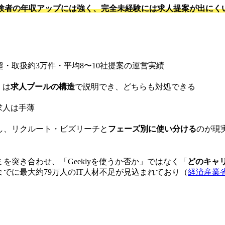
経験者の年収アップには強く、完全未経験には求人提案が出にく
人超・取扱約3万件・平均8〜10社提案の運営実績
」は
求人プールの構造
で説明でき、どちらも対処できる
求人は手薄
し、リクルート・ビズリーチと
フェーズ別に使い分ける
のが現
を突き合わせ、「Geeklyを使うか否か」ではなく「
どのキャ
までに最大約79万人のIT人材不足が見込まれており（
経済産業省