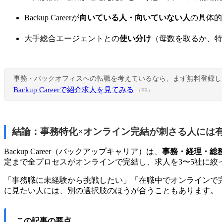
Backup Careerが
向いている人・向いていない人
の具体的
大手総合エージェントとの
使い分け
（母数を取るか、
事務・バックオフィスへの転職を考えているなら、まず無料登録し
Backup Careerで紹介求人を見てみる
（PR）
結論：事務特化×オンライン完結が刺さる人には
Backup Career（バックアップキャリア）は、
事務・経理・総
定まで全プロセスがオンラインで完結し、求人を3〜5社に絞
「事務職に未経験から挑戦したい」「在職中でオンラインで完
に見たい人には、別の選択肢のほうが合うこともあります。
この記事の要点