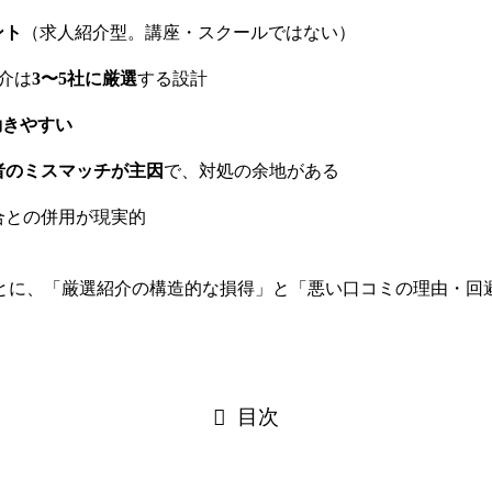
ント
（求人紹介型。講座・スクールではない）
介は
3〜5社に厳選
する設計
動きやすい
者のミスマッチが主因
で、対処の余地がある
合との併用が現実的
とに、「厳選紹介の構造的な損得」と「悪い口コミの理由・回
目次