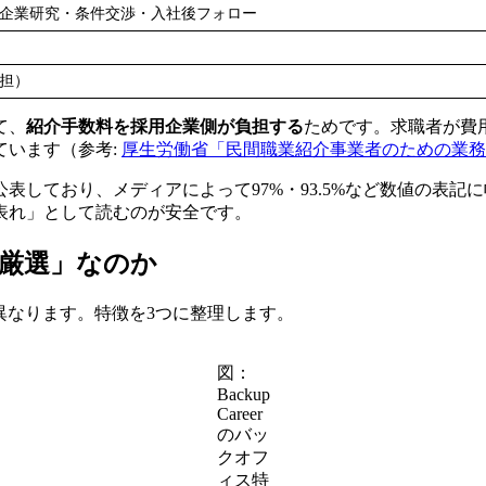
企業研究・条件交渉・入社後フォロー
担）
て、
紹介手数料を採用企業側が負担する
ためです。求職者が費
ています（参考:
厚生労働省「民間職業紹介事業者のための業務
しており、メディアによって97%・93.5%など数値の表記
表れ」として読むのが安全です。
化×厳選」なのか
性が異なります。特徴を3つに整理します。
図：
Backup
Career
のバッ
クオフ
ィス特