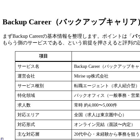
Backup Career（バックアップキャ
まずBackup Careerの基本情報を整理します。ポイントは「
バ
もらう側のサービスである、という前提を押さえると評判の
項目
サービス名
Backup Career（バックアップキ
運営会社
Mirise up株式会社
サービス種別
転職エージェント（求人紹介型）
特化領域
バックオフィス（一般事務・営業
求人数
常時 約4,000〜5,000件
対応エリア
全国（求人は東京圏中心）
対応形式
オンライン完結（面談〜内定）
主な対応層
20代中心・未経験から事務を狙