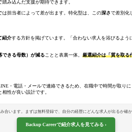
で踏み込んだ支援が期待できます。
では担当者によって差が出ます。特化型は、この
深さ
で差別化
て紹介
する方針を掲げています。「合わない求人を浴びるよう
募できる母数）が減る
ことと表裏一体。
厳選紹介は「質を取る
LINE・電話・メールで連絡できるため、在職中で時間が取り
と相性が良い設計です。
噛み合います。まずは無料登録で、自分の経歴にどんな求人が出るか確
Backup Careerで紹介求人を見てみる