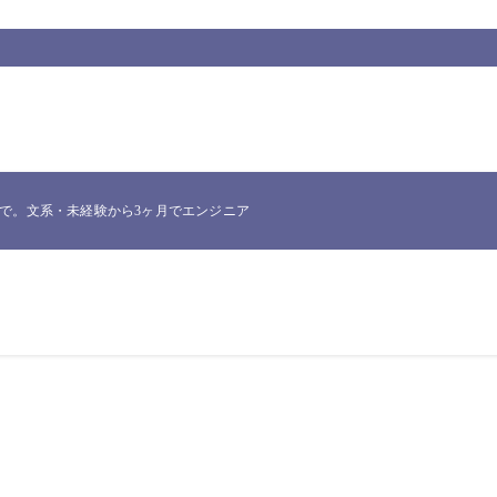
。文系・未経験から3ヶ月でエンジニア転職したNakataが、実際に使った一次