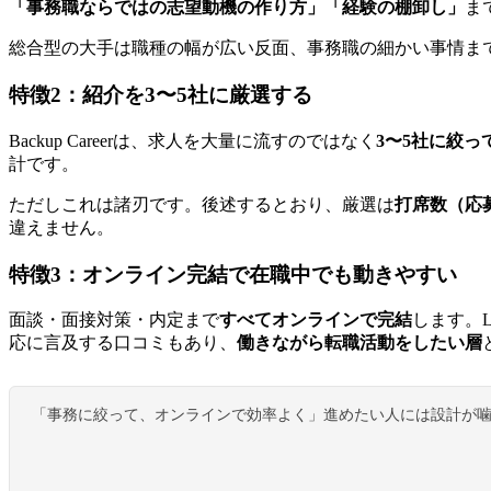
「事務職ならではの志望動機の作り方」「経験の棚卸し」
ま
総合型の大手は職種の幅が広い反面、事務職の細かい事情ま
特徴2：紹介を3〜5社に厳選する
Backup Careerは、求人を大量に流すのではなく
3〜5社に絞っ
計です。
ただしこれは諸刃です。後述するとおり、厳選は
打席数（応
違えません。
特徴3：オンライン完結で在職中でも動きやすい
面談・面接対策・内定まで
すべてオンラインで完結
します。
応に言及する口コミもあり、
働きながら転職活動をしたい層
「事務に絞って、オンラインで効率よく」進めたい人には設計が