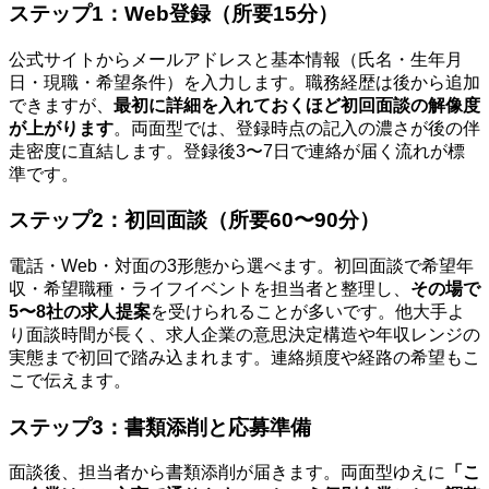
ステップ1：Web登録（所要15分）
公式サイトからメールアドレスと基本情報（氏名・生年月
日・現職・希望条件）を入力します。職務経歴は後から追加
できますが、
最初に詳細を入れておくほど初回面談の解像度
が上がります
。両面型では、登録時点の記入の濃さが後の伴
走密度に直結します。登録後3〜7日で連絡が届く流れが標
準です。
ステップ2：初回面談（所要60〜90分）
電話・Web・対面の3形態から選べます。初回面談で希望年
収・希望職種・ライフイベントを担当者と整理し、
その場で
5〜8社の求人提案
を受けられることが多いです。他大手よ
り面談時間が長く、求人企業の意思決定構造や年収レンジの
実態まで初回で踏み込まれます。連絡頻度や経路の希望もこ
こで伝えます。
ステップ3：書類添削と応募準備
面談後、担当者から書類添削が届きます。両面型ゆえに
「こ