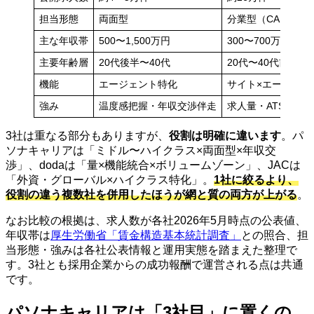
担当形態
両面型
分業型（CAとRA
主な年収帯
500〜1,500万円
300〜700万円
主要年齢層
20代後半〜40代
20代〜40代前半
機能
エージェント特化
サイト×エージェン
強み
温度感把握・年収交渉伴走
求人量・ATSフィ
3社は重なる部分もありますが、
役割は明確に違います
。パ
ソナキャリアは「ミドル〜ハイクラス×両面型×年収交
渉」、dodaは「量×機能統合×ボリュームゾーン」、JACは
「外資・グローバル×ハイクラス特化」。
1社に絞るより、
役割の違う複数社を併用したほうが網と質の両方が上がる
。
なお比較の根拠は、求人数が各社2026年5月時点の公表値、
年収帯は
厚生労働省「賃金構造基本統計調査」
との照合、担
当形態・強みは各社公表情報と運用実態を踏まえた整理で
す。3社とも採用企業からの成功報酬で運営される点は共通
です。
パソナキャリアは「3社目」に置くの