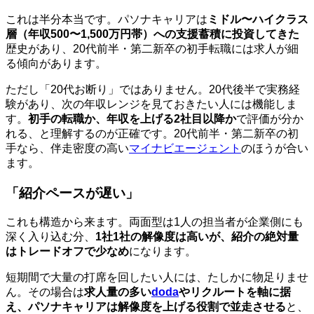
これは半分本当です。パソナキャリアは
ミドル〜ハイクラス
層（年収500〜1,500万円帯）への支援蓄積に投資してきた
歴史があり、20代前半・第二新卒の初手転職には求人が細
る傾向があります。
ただし「20代お断り」ではありません。20代後半で実務経
験があり、次の年収レンジを見ておきたい人には機能しま
す。
初手の転職か、年収を上げる2社目以降か
で評価が分か
れる、と理解するのが正確です。20代前半・第二新卒の初
手なら、伴走密度の高い
マイナビエージェント
のほうが合い
ます。
「紹介ペースが遅い」
これも構造から来ます。両面型は1人の担当者が企業側にも
深く入り込む分、
1社1社の解像度は高いが、紹介の絶対量
はトレードオフで少なめ
になります。
短期間で大量の打席を回したい人には、たしかに物足りませ
ん。その場合は
求人量の多い
doda
やリクルートを軸に据
え、パソナキャリアは解像度を上げる役割で並走させる
と、