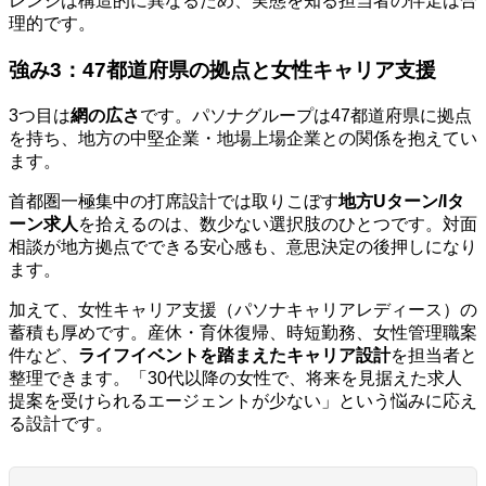
レンジは構造的に異なるため、実態を知る担当者の伴走は合
理的です。
強み3：47都道府県の拠点と女性キャリア支援
3つ目は
網の広さ
です。パソナグループは47都道府県に拠点
を持ち、地方の中堅企業・地場上場企業との関係を抱えてい
ます。
首都圏一極集中の打席設計では取りこぼす
地方Uターン/Iタ
ーン求人
を拾えるのは、数少ない選択肢のひとつです。対面
相談が地方拠点でできる安心感も、意思決定の後押しになり
ます。
加えて、女性キャリア支援（パソナキャリアレディース）の
蓄積も厚めです。産休・育休復帰、時短勤務、女性管理職案
件など、
ライフイベントを踏まえたキャリア設計
を担当者と
整理できます。「30代以降の女性で、将来を見据えた求人
提案を受けられるエージェントが少ない」という悩みに応え
る設計です。