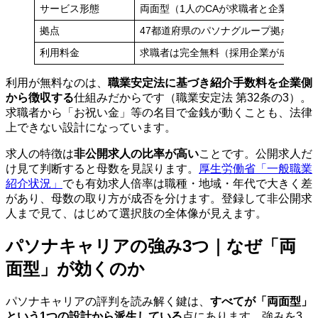
サービス形態
両面型（1人のCAが求職者と企業の双
拠点
47都道府県のパソナグループ拠点を活
利用料金
求職者は完全無料（採用企業が成功報
利用が無料なのは、
職業安定法に基づき紹介手数料を企業側
から徴収する
仕組みだからです（職業安定法 第32条の3）。
求職者から「お祝い金」等の名目で金銭が動くことも、法律
上できない設計になっています。
求人の特徴は
非公開求人の比率が高い
ことです。公開求人だ
け見て判断すると母数を見誤ります。
厚生労働省「一般職業
紹介状況」
でも有効求人倍率は職種・地域・年代で大きく差
があり、母数の取り方が成否を分けます。登録して非公開求
人まで見て、はじめて選択肢の全体像が見えます。
パソナキャリアの強み3つ｜なぜ「両
面型」が効くのか
パソナキャリアの評判を読み解く鍵は、
すべてが「両面型」
という1つの設計から派生している
点にあります。強みを3