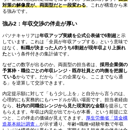
対策の解像度が、両面型だと一段変わる
。これが構造から来
る強みです。
強み2：年収交渉の伴走が厚い
パソナキャリアは
年収アップ実績を公式公表値で6割超
と示
しています。これは「全員が年収アップする」という意味で
はなく、
転職が決まった人のうち6割超が現年収より上振れ
た
という条件付きの集計値です。
なぜこの数字が出るのか。両面型の担当者は、
採用企業側の
予算枠・職位ごとの年収レンジ・既存社員との均衡を把握し
ている
からです。だから「この企業なら、ここまでなら通
る」を逆算して交渉できます。
内定提示額に対して「もう少し上を」と自分から言うのは、
心理的にも実務的にもハードルが高い場面です。担当者経由
なら、
社内の同職位レンジから見た現実的な金額
を提示して
もらえます。年収は内定が出てからが本番、という前提に立
つと、この伴走の価値が見えてきます。
厚生労働省「賃金構
造基本統計調査」
が示す通り、年齢×職種×経験年数で年収