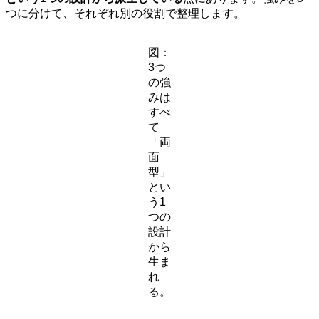
つに分けて、それぞれ別の役割で整理します。
図：
3つ
の強
みは
すべ
て
「両
面
型」
とい
う1
つの
設計
から
生ま
れ
る。