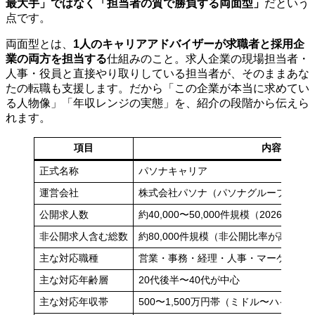
最大手」ではなく「担当者の質で勝負する両面型」
だという
点です。
両面型とは、
1人のキャリアアドバイザーが求職者と採用企
業の両方を担当する
仕組みのこと。求人企業の現場担当者・
人事・役員と直接やり取りしている担当者が、そのままあな
たの転職も支援します。だから「この企業が本当に求めてい
る人物像」「年収レンジの実態」を、紹介の段階から伝えら
れます。
項目
内容
正式名称
パソナキャリア
運営会社
株式会社パソナ（パソナグループ）
公開求人数
約40,000〜50,000件規模（2026年5
非公開求人含む総数
約80,000件規模（非公開比率が高め）
主な対応職種
営業・事務・経理・人事・マーケ・IT
主な対応年齢層
20代後半〜40代が中心
主な対応年収帯
500〜1,500万円帯（ミドル〜ハイク