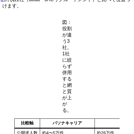
けます。
図：
役割
が違
う3
社。
1社
に絞
らず
併用
する
と網
と質
が上
が
る。
比較軸
パソナキャリア
dod
公開求人数
約4〜5万件
約26万件