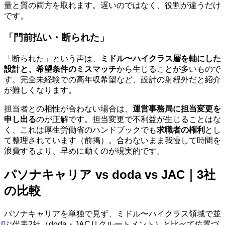
量と質の両方を取れます。遅いのではなく、役割が違うだけ
です。
「門前払い・断られた」
「断られた」という声は、
ミドル〜ハイクラス層を軸にした
設計と、希望条件のミスマッチ
から生じることが多いもので
す。完全未経験での高年収希望など、設計の射程外だと紹介
が難しくなります。
担当者との相性が合わない場合は、
運営事務局に担当変更を
申し出る
のが正解です。担当変更で不利益が生じることはな
く、これは厚生労働省のハンドブックでも
求職者の権利
とし
て整理されています（前掲）。合わないまま我慢して時間を
浪費するより、早めに動くのが現実的です。
パソナキャリア vs doda vs JAC｜3社
の比較
パソナキャリアを単独で見ず、ミドル〜ハイクラス領域で並
ぶ代表2社（doda・JACリクルートメント）と比べて位置づ