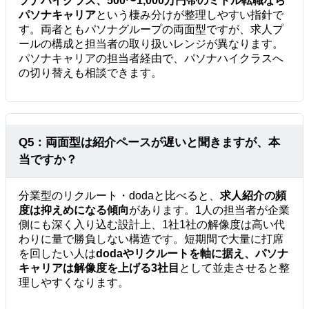
ソナハイクラス、500〜1,000万円帯のミドル転職なら
パソナキャリア
という棲み分けが整理しやすい指針で
す。両者ともパソナグループの両面型ですが、求人プ
ールの構成と担当者の取り扱いレンジが異なります。
パソナキャリアの担当者経由で、パソナハイクラスへ
の切り替えも相談できます。
Q5：両面型は紹介ペースが遅いと聞きますが、本
当ですか？
分業型のリクルート・dodaと比べると、
求人紹介の頻
度は抑えめになる傾向
があります。1人の担当者が企業
側にも深く入り込む設計上、1社1社の解像度は高い代
わりに量で勝負しない構造です。短期間で大量に打席
を回したい人は
dodaやリクルートを軸に据え、パソナ
キャリアは解像度を上げる3社目
として並走させると整
理しやすくなります。