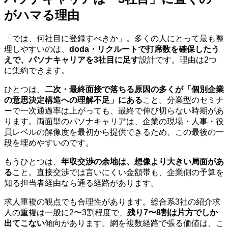
がハマる理由
「では、何社目に登録すべきか」。多くの人にとって最も整
理しやすいのは、
doda・リクルートで打席数を確保したう
えで、パソナキャリアを3社目に足す
設計です。理由は2つ
に集約できます。
ひとつは、
二次・最終面接で落ちる原因の多くが「個別企業
の意思決定構造への理解不足」にある
こと。分業型のセミナ
ーで一次通過率は上がっても、最終で伸び切らない時期があ
ります。両面型のパソナキャリアは、企業の現場・人事・役
員レベルの解像度を最初から提供できるため、この最後の一
段を埋めやすいのです。
もうひとつは、
年収交渉の余地は、想像より大きい局面があ
る
こと。直接交渉では言いにくい金額帯も、企業側の予算を
知る担当者経由なら通る経路があります。
求人重複の観点でも合理性があります。総合系3社の紹介求
人の重複は一般に2〜3割程度で、
残り7〜8割は片方でしか
出てこない
傾向があります。網を複数経路で張る価値は、こ