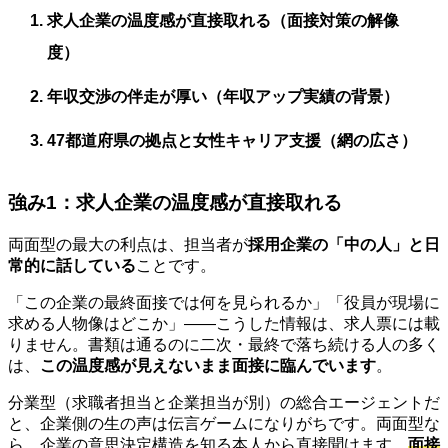
求人企業の温度感が直接取れる（面接対策の解像
度）
年収交渉の伴走が厚い（年収アップ実績の背景）
47都道府県の拠点と女性キャリア支援（網の広さ）
強み1：求人企業の温度感が直接取れる
両面型の最大の利点は、担当者が
採用企業の「中の人」と日
常的に話している
ことです。
「この企業の最終面接では何を見られるか」「役員が現場に
求める人物像はどこか」——こうした情報は、求人票には載
りません。書類は通るのに二次・最終で落ち続ける人の多く
は、
この温度感が見えないまま面接に臨んでいます
。
分業型（求職者担当と企業担当が別）の総合エージェントだ
と、企業側の生の声は伝言ゲームになりがちです。両面型な
ら、企業の意思決定構造を知る本人から直接聞けます。
面接