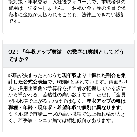
接対策・年収交渉・入社後フォローまで、求職者側の
費用は一切発生しません。「お祝い金」等の名目で求
職者に金銭が支払われることも、法律上できない設計
です。
Q2：「年収アップ実績」の数字は実態としてどう
ですか？
転職が決まった人のうち
現年収より上振れた割合を集
計した公式公表値
で、6割超とされています。両面型ゆ
えに採用企業側の予算枠を担当者が把握している設計
から導かれる、蓋然性の高い数字です。ただし「全員
が同水準で上がる」わけではなく、
年収アップの幅は
職種・年齢・現年収・希望年収で個別に異なります
。
ミドル層で市場ニーズの高い職種では上振れ幅が大き
く、若手層・シニア層では縮む傾向があります。