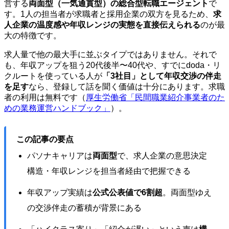
営する
両面型（一気通貫型）の総合型転職エージェント
で
す。1人の担当者が求職者と採用企業の双方を見るため、
求
人企業の温度感や年収レンジの実態を直接伝えられる
のが最
大の特徴です。
求人量で他の最大手に並ぶタイプではありません。それで
も、年収アップを狙う20代後半〜40代や、すでにdoda・リ
クルートを使っている人が
「3社目」として年収交渉の伴走
を足す
なら、登録して話を聞く価値は十分にあります。求職
者の利用は無料です（
厚生労働省「民間職業紹介事業者のた
めの業務運営ハンドブック」
）。
この記事の要点
パソナキャリアは
両面型
で、求人企業の意思決定
構造・年収レンジを担当者経由で把握できる
年収アップ実績は
公式公表値で6割超
。両面型ゆえ
の交渉伴走の蓄積が背景にある