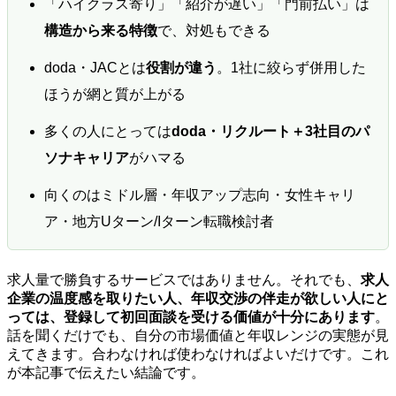
「ハイクラス寄り」「紹介が遅い」「門前払い」は
構造から来る特徴
で、対処もできる
doda・JACとは
役割が違う
。1社に絞らず併用した
ほうが網と質が上がる
多くの人にとっては
doda・リクルート＋3社目のパ
ソナキャリア
がハマる
向くのはミドル層・年収アップ志向・女性キャリ
ア・地方Uターン/Iターン転職検討者
求人量で勝負するサービスではありません。それでも、
求人
企業の温度感を取りたい人、年収交渉の伴走が欲しい人にと
っては、登録して初回面談を受ける価値が十分にあります
。
話を聞くだけでも、自分の市場価値と年収レンジの実態が見
えてきます。合わなければ使わなければよいだけです。これ
が本記事で伝えたい結論です。