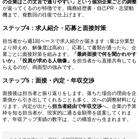
の企業はこの文言で通りやすい」という個別企業ごとの調整
が返ってくるのが特徴です。職務経歴書・自己PR・志望動
機まで、複数回の往復で仕上げます。
ステップ4：求人紹介・応募と面接対策
担当者から週1回ペースで求人紹介が届きます（量は分業型
より抑えめ、解像度は高め）。応募して書類が通ったら、企
業ごとに面接対策を組みます。
「最終面接で何を聞かれやす
いか」「役員が求める人物像」
を担当者から直接共有しても
らえるのが、両面型の強みです。
ステップ5：面接・内定・年収交渉
面接後は担当者と振り返りをします。落ちた場合の理由を企
業側から引き出してくれることも多く、次への調整材料にな
ります。内定が出たら
担当者経由で年収交渉
へ。企業の予算
枠を知る担当者が、現実的に通る金額帯を提案してくれま
す。年収アップ実績の数字は、この構造から生まれます。