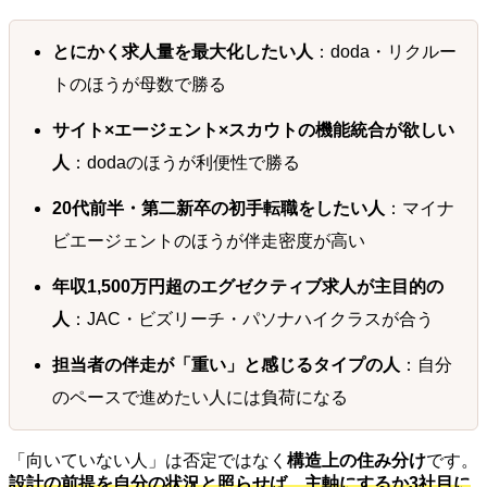
とにかく求人量を最大化したい人
：doda・リクルー
トのほうが母数で勝る
サイト×エージェント×スカウトの機能統合が欲しい
人
：dodaのほうが利便性で勝る
20代前半・第二新卒の初手転職をしたい人
：マイナ
ビエージェントのほうが伴走密度が高い
年収1,500万円超のエグゼクティブ求人が主目的の
人
：JAC・ビズリーチ・パソナハイクラスが合う
担当者の伴走が「重い」と感じるタイプの人
：自分
のペースで進めたい人には負荷になる
「向いていない人」は否定ではなく
構造上の住み分け
です。
設計の前提を自分の状況と照らせば、主軸にするか3社目に