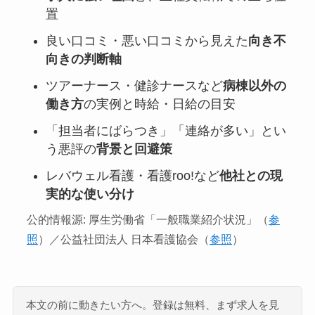
置
良い口コミ・悪い口コミから見えた
向き不
向きの判断軸
ツアーナース・健診ナースなど
病棟以外の
働き方
の実例と時給・日給の目安
「担当者にばらつき」「連絡が多い」とい
う悪評の
背景と回避策
レバウェル看護・看護roo!など
他社との現
実的な使い分け
公的情報源: 厚生労働省「一般職業紹介状況」（
参
照
）／公益社団法人 日本看護協会（
参照
）
本文の前に動きたい方へ。登録は無料、まず求人を見