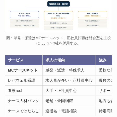
図：単発・派遣はMCナースネット、正社員転職は総合型を主役
にし、2〜3社を併用する。
サービス
求人の傾向
強み
MCナースネット
単発・派遣・特殊求人
柔軟な働
レバウェル看護
求人量が多い・正社員中心
母数の大
看護roo!
大手・正社員中心
サポート
ナース人材バンク
老舗・全国網羅
地方も含
ナースではたらこ
逆指名・電話相談
特定病院