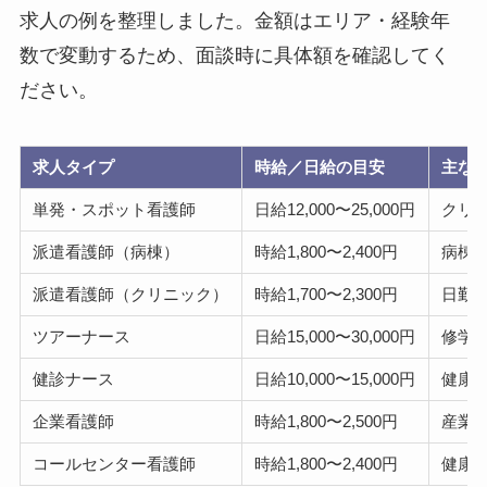
求人の例を整理しました。金額はエリア・経験年
数で変動するため、面談時に具体額を確認してく
ださい。
求人タイプ
時給／日給の目安
主な
単発・スポット看護師
日給12,000〜25,000円
クリ
派遣看護師（病棟）
時給1,800〜2,400円
病棟
派遣看護師（クリニック）
時給1,700〜2,300円
日勤
ツアーナース
日給15,000〜30,000円
修学
健診ナース
日給10,000〜15,000円
健康
企業看護師
時給1,800〜2,500円
産業
コールセンター看護師
時給1,800〜2,400円
健康