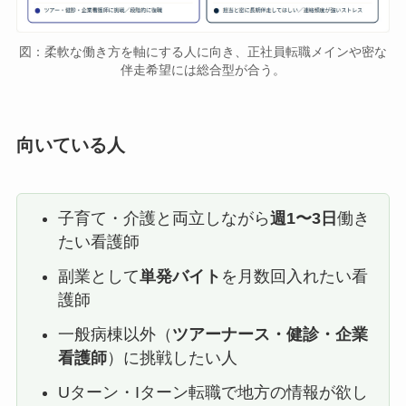
図：柔軟な働き方を軸にする人に向き、正社員転職メインや密な
伴走希望には総合型が合う。
向いている人
子育て・介護と両立しながら
週1〜3日
働き
たい看護師
副業として
単発バイト
を月数回入れたい看
護師
一般病棟以外（
ツアーナース・健診・企業
看護師
）に挑戦したい人
Uターン・Iターン転職で地方の情報が欲し