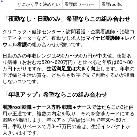
とにかく早く決めたい
看護師ワーカー
看護roo!転職
「夜勤なし・日勤のみ」希望ならこの組み合わせ
クリニック・健診センター・訪問看護・企業看護師・治験コ
ーディネーターなど、夜勤なし求人は
マイナビ看護師＋レバ
ウェル看護
の組み合わせが強いです。
日勤のみの年収レンジは450万〜550万円が中央値。夜勤あ
り病棟（おおむね520〜620万円）と比べると年収は60〜80
万円下がりますが、
生活満足度は大きく向上
します。年収の
下げ幅と生活の質を、どちらも数字で見て判断するのが後悔
しないコツです。
「年収アップ」希望ならこの組み合わせ
看護roo!転職＋ナース専科 転職＋ナースではたらこ
の3社併
用が王道です。複数の内定を取り、それを交渉カードにする
戦略が機能します。年収アップ実績は平均で年30〜80万
円。手取りベースで月3〜7万円の差は、生活インパクトが
大きいはずです。