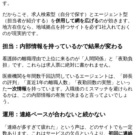
す。
だからこそ、求人検索型（自分で探す）とエージェント型
（担当者が紹介する）を
併用して網を広げる
のが効きます。
地方在住なら、地域拠点を持つサイトを必ず1社入れておく
のが現実的です。
担当：内部情報を持っているかで結果が変わる
看護師の離職理由で上位に来るのが「人間関係」と「夜勤負
担」です。これらは求人票に絶対に書かれません。
医療機関を年間数千回訪問しているエージェントは、「師長
の評判」「直近1年の離職人数」「夜勤回数の実態」といっ
た
一次情報
を持っています。入職後のミスマッチを避けられ
るかは、この内部情報の有無で決まると言ってよいでしょ
う。
運用：連絡ペースが合わないと続かない
「連絡が多すぎて疲れた」という声は、どのサイトでも一定
数あります。これはサービスの欠点というより、
初回に連絡