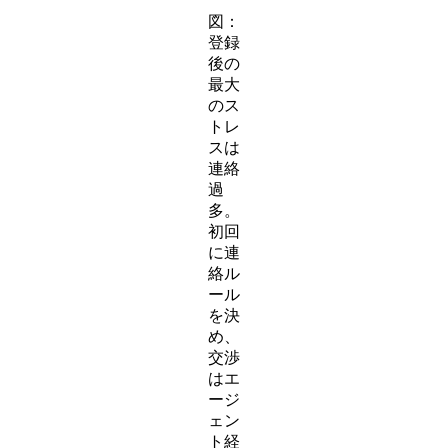
図：
登録
後の
最大
のス
トレ
スは
連絡
過
多。
初回
に連
絡ル
ール
を決
め、
交渉
はエ
ージ
ェン
ト経