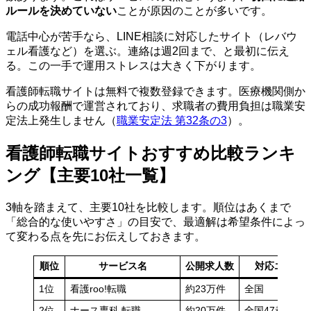
ルールを決めていない
ことが原因のことが多いです。
電話中心が苦手なら、LINE相談に対応したサイト（レバウ
ェル看護など）を選ぶ。連絡は週2回まで、と最初に伝え
る。この一手で運用ストレスは大きく下がります。
看護師転職サイトは無料で複数登録できます。医療機関側か
らの成功報酬で運営されており、求職者の費用負担は職業安
定法上発生しません（
職業安定法 第32条の3
）。
看護師転職サイトおすすめ比較ランキ
ング【主要10社一覧】
3軸を踏まえて、主要10社を比較します。順位はあくまで
「総合的な使いやすさ」の目安で、最適解は希望条件によっ
て変わる点を先にお伝えしておきます。
順位
サービス名
公開求人数
対応エリア
1位
看護roo!転職
約23万件
全国
2位
ナース専科 転職
約20万件
全国47都道府