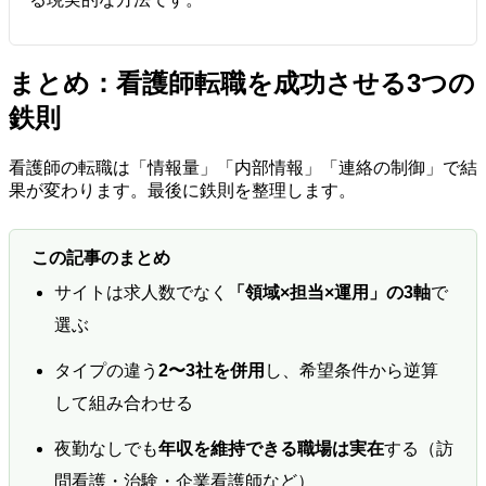
まとめ：看護師転職を成功させる3つの
鉄則
看護師の転職は「情報量」「内部情報」「連絡の制御」で結
果が変わります。最後に鉄則を整理します。
この記事のまとめ
サイトは求人数でなく
「領域×担当×運用」の3軸
で
選ぶ
タイプの違う
2〜3社を併用
し、希望条件から逆算
して組み合わせる
夜勤なしでも
年収を維持できる職場は実在
する（訪
問看護・治験・企業看護師など）