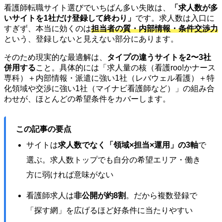
看護師転職サイト選びでいちばん多い失敗は、
「求人数が多
いサイトを1社だけ登録して終わり」
です。求人数は入口に
すぎず、本当に効くのは
担当者の質・内部情報・条件交渉力
という、登録しないと見えない部分にあります。
そのため現実的な最適解は、
タイプの違うサイトを2〜3社
併用する
こと。具体的には「求人量の核（看護roo!かナース
専科）＋内部情報・派遣に強い1社（レバウェル看護）＋特
化領域や交渉に強い1社（マイナビ看護師など）」の組み合
わせが、ほとんどの希望条件をカバーします。
この記事の要点
サイトは
求人数でなく「領域×担当×運用」の3軸
で
選ぶ。求人数トップでも自分の希望エリア・働き
方に弱ければ意味がない
看護師求人は
非公開が約8割
。だから複数登録で
「探す網」を広げるほど好条件に当たりやすい