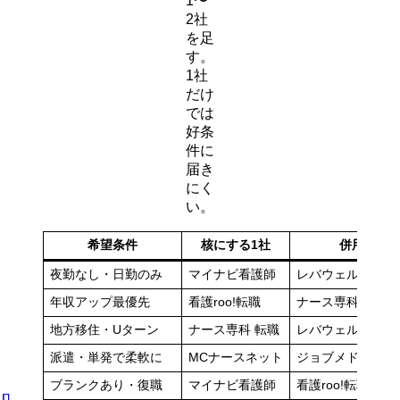
1〜
2社
を足
す。
1社
だけ
では
好条
件に
届き
にく
い。
希望条件
核にする1社
併用する1
夜勤なし・日勤のみ
マイナビ看護師
レバウェル看護
年収アップ最優先
看護roo!転職
ナース専科＋ナー
地方移住・Uターン
ナース専科 転職
レバウェル看護
派遣・単発で柔軟に
MCナースネット
ジョブメドレー看
ブランクあり・復職
マイナビ看護師
看護roo!転職