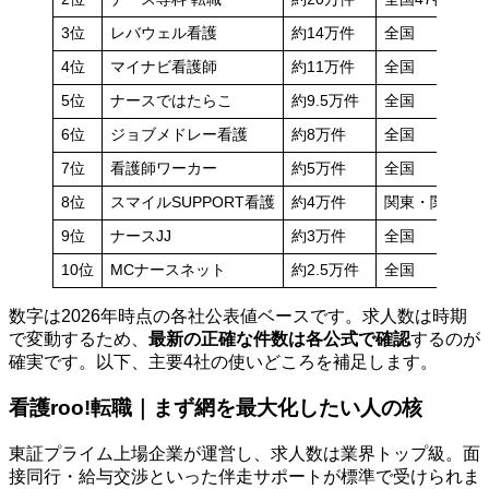
3位
レバウェル看護
約14万件
全国
4位
マイナビ看護師
約11万件
全国
5位
ナースではたらこ
約9.5万件
全国
6位
ジョブメドレー看護
約8万件
全国
7位
看護師ワーカー
約5万件
全国
8位
スマイルSUPPORT看護
約4万件
関東・関西中
9位
ナースJJ
約3万件
全国
10位
MCナースネット
約2.5万件
全国
数字は2026年時点の各社公表値ベースです。求人数は時期
で変動するため、
最新の正確な件数は各公式で確認
するのが
確実です。以下、主要4社の使いどころを補足します。
看護roo!転職｜まず網を最大化したい人の核
東証プライム上場企業が運営し、求人数は業界トップ級。面
接同行・給与交渉といった伴走サポートが標準で受けられま