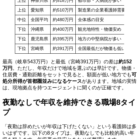
上位
神奈川県
約518万円
都市部・大病院が多い
上位
愛知県
約510万円
製造業の企業看護師需要
中位
全国平均
約480万円
全体感の目安
下位
沖縄県
約400万円
観光地特性・物価安め
下位
鹿児島県
約395万円
地方の中堅病院が多い
下位
宮崎県
約391万円
全国最低だが物価も低い
最高（岐阜543万円）と最低（宮崎391万円）の差は
約152
万円
。ただし、年収だけで地域を選ぶのは早計です。物価・
住居費・通勤距離をセットで見ると、額面が低い地方でも
可
処分所得が首都圏並みになるケース
があります。地域の実情
は、現地拠点を持つエージェントに聞くのが正確です。
夜勤なしで年収を維持できる職場8タイ
プ
「夜勤は辞めたいが年収は下げたくない」という看護師は多
いはずです。以下の8タイプは、夜勤なしでも比較的高い年