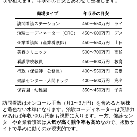
収を狙えます。年収帯の目安とあわせて整理します。
職場タイプ
年収帯の目安
向
訪問看護ステーション
450〜550万円
ライフスタ
治験コーディネーター（CRC）
450〜600万円
デスクワー
企業看護師（産業看護師）
450〜550万円
土日祝休み
美容クリニック
500〜700万円
高給×日勤
看護学校教員
450〜600万円
教育・研究
行政（保健師・公務員）
400〜550万円
安定・退職
健診センター・人間ドック
400〜500万円
完全土日休
保育園・幼稚園
350〜450万円
子育てと両
訪問看護はオンコール手当（月1〜3万円）を含めると病棟
と遜色ない水準になります。治験コーディネーターは英語力
があれば年収700万円超も視野に入ります。一方、健診セン
ターや企業看護師は
人気が高く競争率も高め
なので、複数サ
イトで早めに動くのが現実的です。