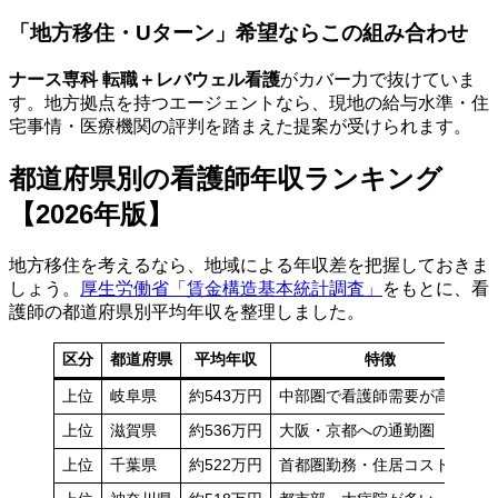
「地方移住・Uターン」希望ならこの組み合わせ
ナース専科 転職＋レバウェル看護
がカバー力で抜けていま
す。地方拠点を持つエージェントなら、現地の給与水準・住
宅事情・医療機関の評判を踏まえた提案が受けられます。
都道府県別の看護師年収ランキング
【2026年版】
地方移住を考えるなら、地域による年収差を把握しておきま
しょう。
厚生労働省「賃金構造基本統計調査」
をもとに、看
護師の都道府県別平均年収を整理しました。
区分
都道府県
平均年収
特徴
上位
岐阜県
約543万円
中部圏で看護師需要が高い
上位
滋賀県
約536万円
大阪・京都への通勤圏
上位
千葉県
約522万円
首都圏勤務・住居コスト高め