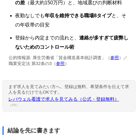
の差
（最大約150万円）と、地域選びの判断材料
夜勤なしでも
年収を維持できる職場8タイプ
と、そ
の年収帯の目安
登録から内定までの流れと、
連絡が多すぎて疲弊し
ないためのコントロール術
公的情報源: 厚生労働省「賃金構造基本統計調査」（
参照
）／
職業安定法 第32条の3（
参照
）
まず求人を見てみたい方へ。登録は無料、希望条件を伝えて求
人を見るだけでもOKです。
レバウェル看護で求人を見てみる（公式・登録無料）
（PR）
結論を先に書きます