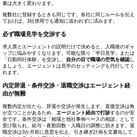
量は大きく変わります。
複数社に登録するときも同じです。各社に同じルールを伝え
ておけば、3社併用でも通知に追われずに済みます。
必ず職場見学を交渉する
求人票とエージェントの説明だけで決めると、入職後のギャ
ップに悩みやすくなります。可能な限り「半日見学」または
「日勤同行体験」を交渉し、
自分の目で職場の空気を確認
し
ましょう。エージェントは見学のセッティングも代行してく
れます。
内定辞退・条件交渉・退職交渉はエージェント経
由が無難
複数内定が出たら、辞退や交渉が発生します。直接交渉は角
が立つことがあるため、
エージェント経由で打診
するのが安
全です。条件交渉は「相場と他社事例ベースの相談」として
受け取られ、給与・夜勤回数・入職日の調整に効きます。退
職交渉は3か月前に意思を伝え、引き継ぎ計画を文書化して