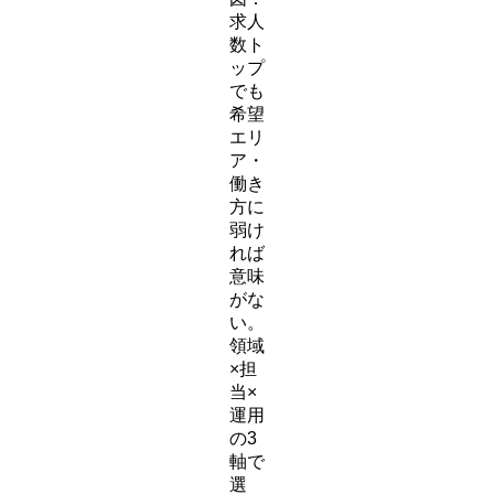
求人
数ト
ップ
でも
希望
エリ
ア・
働き
方に
弱け
れば
意味
がな
い。
領域
×担
当×
運用
の3
軸で
選