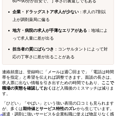
60〜90分が目安で、丁寧さの裏返しでもある
企業・ドラッグストア求人が少ない
：求人の7割以
上が調剤薬局に偏る
地方・病院の求人が手薄なエリアがある
：地域によ
って求人量に差が出る
担当者の質にばらつき
：コンサルタントによって対
応の丁寧さに差が出ることがある
連絡頻度は、登録時に「メールは週◯回まで」「電話は時間
帯を指定」と希望を伝えれば調整できます。面談の長さは、
求人票に出ない情報を引き出すための時間でもあり、
ここで
職場の実態を確認しておく
ほど入職後のミスマッチは減りま
す。
「ひどい」「やばい」という強い表現の口コミも見られます
が、多くは
期待値とサービス特性のズレ
から生じています。
派遣・調剤に強いサービスを企業転職に使えば物足りなく感