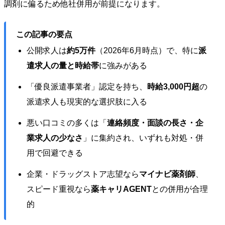
調剤に偏るため他社併用が前提になります。
この記事の要点
公開求人は
約5万件
（2026年6月時点）で、特に
派
遣求人の量と時給帯
に強みがある
「優良派遣事業者」認定を持ち、
時給3,000円超
の
派遣求人も現実的な選択肢に入る
悪い口コミの多くは「
連絡頻度・面談の長さ・企
業求人の少なさ
」に集約され、いずれも対処・併
用で回避できる
企業・ドラッグストア志望なら
マイナビ薬剤師
、
スピード重視なら
薬キャリAGENT
との併用が合理
的