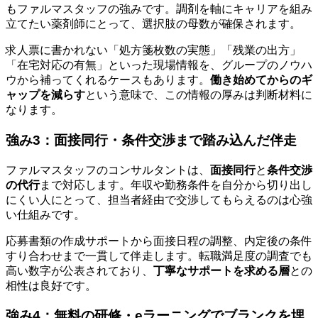
もファルマスタッフの強みです。調剤を軸にキャリアを組み
立てたい薬剤師にとって、選択肢の母数が確保されます。
求人票に書かれない「処方箋枚数の実態」「残業の出方」
「在宅対応の有無」といった現場情報を、グループのノウハ
ウから補ってくれるケースもあります。
働き始めてからのギ
ャップを減らす
という意味で、この情報の厚みは判断材料に
なります。
強み3：面接同行・条件交渉まで踏み込んだ伴走
ファルマスタッフのコンサルタントは、
面接同行
と
条件交渉
の代行
まで対応します。年収や勤務条件を自分から切り出し
にくい人にとって、担当者経由で交渉してもらえるのは心強
い仕組みです。
応募書類の作成サポートから面接日程の調整、内定後の条件
すり合わせまで一貫して伴走します。転職満足度の調査でも
高い数字が公表されており、
丁寧なサポートを求める層
との
相性は良好です。
強み4：無料の研修・eラーニングでブランクを埋