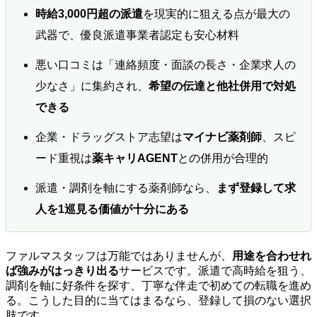
時給3,000円超の派遣
を現実的に狙える点が最大の
武器で、優良派遣事業者認定も安心材料
悪い口コミは「連絡頻度・面談の長さ・企業求人の
少なさ」に集約され、
希望の伝達と他社併用で対処
できる
企業・ドラッグストア志望は
マイナビ薬剤師
、スピ
ード重視は
薬キャリAGENT
との併用が合理的
派遣・調剤を軸にする薬剤師なら、
まず登録して求
人を1巡見る価値が十分にある
ファルマスタッフは万能ではありませんが、
用途を合わせれ
ば強みがはっきり出る
サービスです。派遣で高時給を狙う、
調剤を軸に好条件を探す、丁寧な伴走で初めての転職を進め
る。こうした目的に当てはまるなら、登録して損のない選択
肢です。