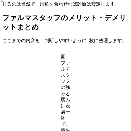
じるのは当然で、用途を合わせれば評価は安定します。
ファルマスタッフのメリット・デメリ
ットまとめ
ここまでの内容を、判断しやすいように1枚に整理します。
図：
ファ
ルマ
スタ
ッフ
の強
みと
弱み
は表
裏一
体
で、
優先