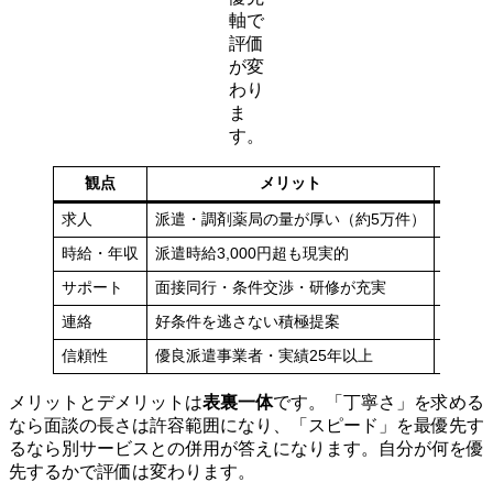
軸で
評価
が変
わり
ま
す。
観点
メリット
求人
派遣・調剤薬局の量が厚い（約5万件）
企業・
時給・年収
派遣時給3,000円超も現実的
地方は
サポート
面接同行・条件交渉・研修が充実
面談が
連絡
好条件を逃さない積極提案
人によ
信頼性
優良派遣事業者・実績25年以上
担当者
メリットとデメリットは
表裏一体
です。「丁寧さ」を求める
なら面談の長さは許容範囲になり、「スピード」を最優先す
るなら別サービスとの併用が答えになります。自分が何を優
先するかで評価は変わります。