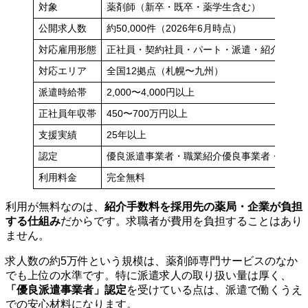
対象
薬剤師（新卒・既卒・薬学生含む）
公開求人数
約50,000件（2026年6月時点）
対応雇用形態
正社員・契約社員・パート・派遣・紹介予定
対応エリア
全国12拠点（札幌〜九州）
派遣時給帯
2,000〜4,000円以上
正社員年収帯
450〜700万円以上
支援実績
25年以上
認定
優良派遣事業者・職業紹介優良事業者・プラ
利用料金
完全無料
利用が無料なのは、
紹介手数料を採用先の薬局・企業が負担
する仕組み
だからです。求職者が費用を負担することはあり
ません。
求人数の約5万件という規模は、薬剤師専門サービスのなか
でも上位の水準です。特に派遣求人の取り扱い量は厚く、
「優良派遣事業者」認定
を受けている点は、派遣で働くうえ
での安心材料になります。