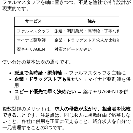
ファルマスタッフを軸に置きつつ、不足を他社で補う設計が
現実的です。
サービス
強み
ファルマスタッフ
派遣・調剤薬局・高時給・丁寧な伴走
マイナビ薬剤師
企業・ドラッグストア求人が比較的豊富
薬キャリAGENT
対応スピードが速い
使い分けの基本は次の通りです。
派遣で高時給・調剤軸
→ ファルマスタッフを主軸に
企業・ドラッグストアも見たい
→ マイナビ薬剤師を併
用
スピード優先で早く決めたい
→ 薬キャリAGENTを併
用
複数登録のメリットは、
求人の母数が広がり、担当者を比較
できる
ことです。注意点は、同じ求人に複数経由で応募しな
いこと、各社に併用を正直に伝えること、紹介求人を自分で
一元管理することの3つです。