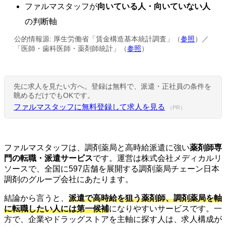
ファルマスタッフが
向いている人・向いていない人
の判断軸
公的情報源: 厚生労働省「賃金構造基本統計調査」（
参照
）／
「医師・歯科医師・薬剤師統計」（
参照
）
先に求人を見たい方へ。登録は無料で、派遣・正社員の条件を
眺めるだけでもOKです。
ファルマスタッフに無料登録して求人を見る
（PR）
ファルマスタッフは、調剤薬局と高時給派遣に強い
薬剤師専
門の転職・派遣サービス
です。運営は株式会社メディカルリ
ソースで、全国に597店舗を展開する調剤薬局チェーン日本
調剤のグループ会社にあたります。
結論から言うと、
派遣で高時給を狙う薬剤師、調剤薬局を軸
に転職したい人
には第一候補
になりやすいサービスです。一
方で、企業やドラッグストアを主軸に探す人は、求人構成が