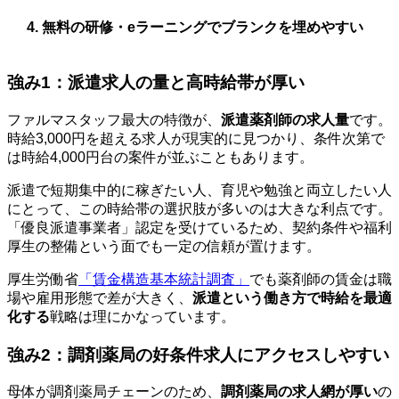
無料の研修・eラーニングでブランクを埋めやすい
強み1：派遣求人の量と高時給帯が厚い
ファルマスタッフ最大の特徴が、
派遣薬剤師の求人量
です。
時給3,000円を超える求人が現実的に見つかり、条件次第で
は時給4,000円台の案件が並ぶこともあります。
派遣で短期集中的に稼ぎたい人、育児や勉強と両立したい人
にとって、この時給帯の選択肢が多いのは大きな利点です。
「優良派遣事業者」認定を受けているため、契約条件や福利
厚生の整備という面でも一定の信頼が置けます。
厚生労働省
「賃金構造基本統計調査」
でも薬剤師の賃金は職
場や雇用形態で差が大きく、
派遣という働き方で時給を最適
化する
戦略は理にかなっています。
強み2：調剤薬局の好条件求人にアクセスしやすい
母体が調剤薬局チェーンのため、
調剤薬局の求人網が厚い
の