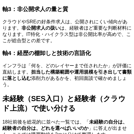
軸3：非公開求人の量と質
クラウドやSREの好条件求人は、公開されにくい傾向があ
ります。
非公開求人の扱い
は、経験者ほど重要な判断材料に
なります。IT特化・ハイクラス型は非公開比率が高めで、こ
こが総合型との差です。
軸4：経歴の棚卸しと技術の言語化
インフラは「何を、どのレイヤーまで任されたか」が評価に
直結します。
担当した構築範囲や運用規模を引き出して書類
に落とし込む
添削力があるかを、初回面談で確かめましょ
う。
未経験（SES入口）と経験者（クラウ
ド上流）で使い分ける
18社前後を総花的に並べた一覧では、「
未経験の自分は、
経験者の自分は、どれを選べばいいのか
」に答えが出ませ