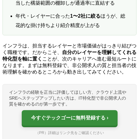
当した構築範囲の棚卸しが通過率に直結する
年代・レイヤーに合った
1〜2社に絞る
ほうが、総
花的な掛け持ちより紹介精度が上がる
インフラは、担当するレイヤーと市場価値がはっきり結びつ
く職種です。だからこそ、
自分のレイヤーを理解してくれる
特化型を軸に置く
ことが、次のキャリアへ進む最短ルートに
なります。まずは無料登録で、非公開求人の質と担当者の技
術理解を確かめるところから動き出してみてください。
インフラの経験を正当に評価してほしい方、クラウド上流や
SREへステップアップしたい方は、IT特化型で非公開求人の
質を確かめるのが第一歩です。
今すぐテックゴーに無料登録する
（PR）詳細はリンク先をご確認ください