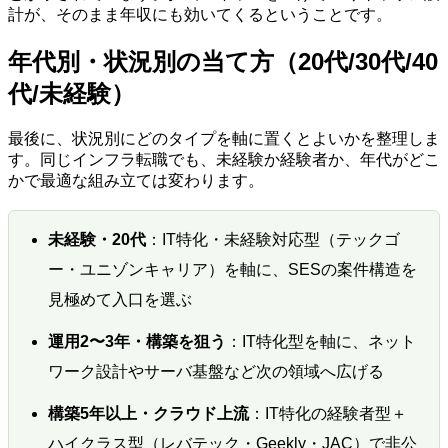
計が、そのまま年収にも効いてくるということです。
年代別・状況別の当て方（20代/30代/40
代/未経験）
最後に、状況別にどのタイプを軸に置くとよいかを整理しま
す。同じインフラ転職でも、未経験か経験者か、年代がどこ
かで最適な組み立ては変わります。
未経験・20代
：IT特化・未経験対応型（テックゴ
ー・ユニゾンキャリア）を軸に、SESの案件構造を
見極めて入口を選ぶ
運用2〜3年・構築を狙う
：IT特化型を軸に、ネット
ワーク設計やサーバ基盤など次の領域へ広げる
構築5年以上・クラウド上流
：IT特化の経験者型＋
ハイクラス型（レバテック・Geekly・JAC）で非公