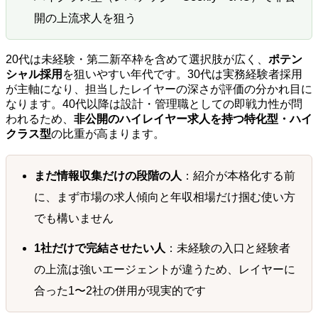
開の上流求人を狙う
20代は未経験・第二新卒枠を含めて選択肢が広く、
ポテン
シャル採用
を狙いやすい年代です。30代は実務経験者採用
が主軸になり、担当したレイヤーの深さが評価の分かれ目に
なります。40代以降は設計・管理職としての即戦力性が問
われるため、
非公開のハイレイヤー求人を持つ特化型・ハイ
クラス型
の比重が高まります。
まだ情報収集だけの段階の人
：紹介が本格化する前
に、まず市場の求人傾向と年収相場だけ掴む使い方
でも構いません
1社だけで完結させたい人
：未経験の入口と経験者
の上流は強いエージェントが違うため、レイヤーに
合った1〜2社の併用が現実的です