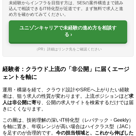
未経験からインフラを目指す方は、SESの案件構造まで踏み
込んで相談できるIT特化型が近道です。まず無料で求人と進
め方を確かめてみてください。
ユニゾンキャリアで未経験の進め方を相談す
る
（PR）詳細はリンク先をご確認ください
経験者：クラウド上流の「非公開」に届くエージ
ェントを軸に
運用・構築を経て、クラウド設計やSREへ上がりたい経験
者は、狙う求人の性質が変わります。上流ポジションほど
求
人は非公開に寄り
、公開の求人サイトを検索するだけでは届
きにくくなります。
この層は、技術理解の深いIT特化型（レバテック・Geekly）
を軸に置き、年収レンジが高い場合はハイクラス型（JAC）
を足すのが合理的です。
今の担当領域と、これから伸ばした