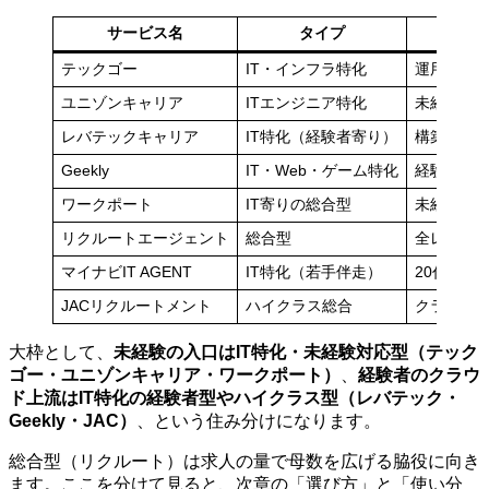
サービス名
タイプ
得意な
テックゴー
IT・インフラ特化
運用〜構
ユニゾンキャリア
ITエンジニア特化
未経験〜
レバテックキャリア
IT特化（経験者寄り）
構築〜設
Geekly
IT・Web・ゲーム特化
経験者の
ワークポート
IT寄りの総合型
未経験〜
リクルートエージェント
総合型
全レイヤ
マイナビIT AGENT
IT特化（若手伴走）
20代・第
JACリクルートメント
ハイクラス総合
クラウド
大枠として、
未経験の入口はIT特化・未経験対応型（テック
ゴー・ユニゾンキャリア・ワークポート）
、
経験者のクラウ
ド上流はIT特化の経験者型やハイクラス型（レバテック・
Geekly・JAC）
、という住み分けになります。
総合型（リクルート）は求人の量で母数を広げる脇役に向き
ます。ここを分けて見ると、次章の「選び方」と「使い分