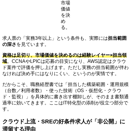
市場
価値
を決
め
る。
求人票の「実務3年以上」という条件も、実際には
担当範囲
の深さ
を見ています。
資格は足切り、市場価値を決めるのは経験レイヤー×担当領
域
。CCNAやLPICは応募の目安になり、AWS認定はクラウ
ド案件で評価を押し上げます。ただし実務の担当範囲が伴わ
なければ決め手にはなりにくい、というのが実情です。
だからこそ、職務経歴書では「担当した構築範囲・運用規模
（台数／利用者数）・使った技術（OS・仮想化・クラウ
ド・監視）」を具体的に書き出す棚卸しが、そのまま書類通
過率に効いてきます。ここはIT特化型の添削が役立つ部分で
す。
クラウド上流・SREの好条件求人が「非公開」に
滞留する理由