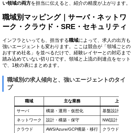
い領域の両方
を担当に伝えると、紹介の精度が上がります。
職域別マッピング｜サーバ・ネットワ
ーク・クラウド・SRE・セキュリティ
インフラといっても、担当する
職域
によって、求人の出方も
強いエージェントも変わります。ここは競合が「領域ごとの
おすすめ社名」を並べるだけで、経験レイヤーとの対応まで
踏み込めていない切り口です。領域と上流の到達点をセット
で、1枚の表にまとめます。
職域別の求人傾向と、強いエージェントのタイ
プ
職域
主な業務
上流の到
サーバ
構築・運用・仮想化
基盤設計・大規
ネットワーク
設計・構築・保守
NW設計・SD-W
クラウド
AWS/Azure/GCP構築・移行
クラウドアーキ