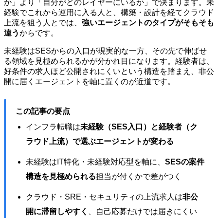
か」より「自分がどのレイヤーにいるか」で決まります。未
経験でこれから運用に入る人と、構築・設計を経てクラウド
上流を狙う人とでは、
強いエージェントのタイプがそもそも
違う
からです。
未経験はSESからの入口が現実的な一方、その先で伸ばせ
る領域を見極められるかが分かれ目になります。経験者は、
好条件の求人ほど公開されにくいという構造を踏まえ、非公
開に届くエージェントを軸に置くのが近道です。
この記事の要点
インフラ転職は
未経験（SES入口）と経験者（ク
ラウド上流）で選ぶエージェントが変わる
未経験はIT特化・未経験対応型を軸に、
SESの案件
構造を見極められる
担当が付くかで差がつく
クラウド・SRE・セキュリティの上流求人は
非公
開に滞留しやすく
、自己応募だけでは届きにくい