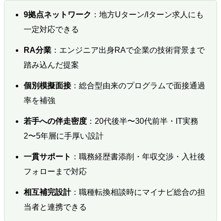
9拠点ネットワーク
：地方Uターン/Iターン求人にも
一定対応できる
RA分業
：エンジニア出身RAで企業の技術背景まで
踏み込んだ提案
個別模擬面接
：総合型由来のプログラムで面接通過
率を補強
若手への伴走密度
：20代後半〜30代前半・IT実務
2〜5年層に手厚い設計
一貫サポート
：職務経歴書添削・年収交渉・入社後
フォローまで対応
相互補完設計
：職種転換相談時にマイナビ総合の担
当者と連携できる