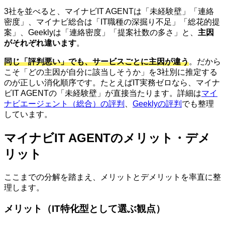
3社を並べると、マイナビIT AGENTは「未経験壁」「連絡
密度」、マイナビ総合は「IT職種の深掘り不足」「総花的提
案」、Geeklyは「連絡密度」「提案社数の多さ」と、
主因
がそれぞれ違います
。
同じ「評判悪い」でも、サービスごとに主因が違う
。だから
こそ「どの主因が自分に該当しそうか」を3社別に推定する
のが正しい消化順序です。たとえばIT実務ゼロなら、マイナ
ビIT AGENTの「未経験壁」が直接当たります。詳細は
マイ
ナビエージェント（総合）の評判
、
Geeklyの評判
でも整理
しています。
マイナビIT AGENTのメリット・デメ
リット
ここまでの分解を踏まえ、メリットとデメリットを率直に整
理します。
メリット（IT特化型として選ぶ観点）