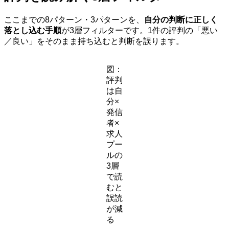
ここまでの8パターン・3パターンを、
自分の判断に正しく
落とし込む手順
が3層フィルターです。1件の評判の「悪い
／良い」をそのまま持ち込むと判断を誤ります。
図：
評判
は自
分×
発信
者×
求人
プー
ルの
3層
で読
むと
誤読
が減
る