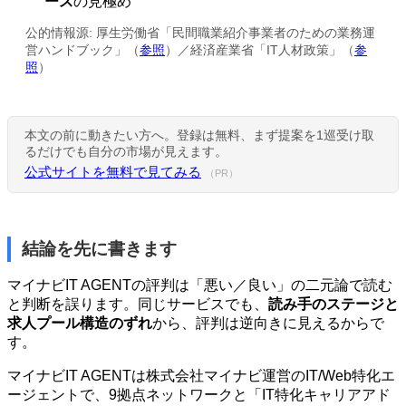
ース
の見極め
公的情報源: 厚生労働省「民間職業紹介事業者のための業務運
営ハンドブック」（
参照
）／経済産業省「IT人材政策」（
参
照
）
本文の前に動きたい方へ。登録は無料、まず提案を1巡受け取
るだけでも自分の市場が見えます。
公式サイトを無料で見てみる
（PR）
結論を先に書きます
マイナビIT AGENTの評判は「悪い／良い」の二元論で読む
と判断を誤ります。同じサービスでも、
読み手のステージと
求人プール構造のずれ
から、評判は逆向きに見えるからで
す。
マイナビIT AGENTは株式会社マイナビ運営のIT/Web特化エ
ージェントで、9拠点ネットワークと「IT特化キャリアアド