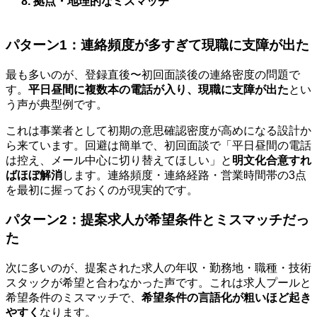
拠点・地理的なミスマッチ
パターン1：連絡頻度が多すぎて現職に支障が出た
最も多いのが、登録直後〜初回面談後の連絡密度の問題で
す。
平日昼間に複数本の電話が入り、現職に支障が出た
とい
う声が典型例です。
これは事業者として初期の意思確認密度が高めになる設計か
ら来ています。回避は簡単で、初回面談で「平日昼間の電話
は控え、メール中心に切り替えてほしい」と
明文化合意すれ
ばほぼ解消
します。連絡頻度・連絡経路・営業時間帯の3点
を最初に握っておくのが現実的です。
パターン2：提案求人が希望条件とミスマッチだっ
た
次に多いのが、提案された求人の年収・勤務地・職種・技術
スタックが希望と合わなかった声です。これは求人プールと
希望条件のミスマッチで、
希望条件の言語化が粗いほど起き
やすく
なります。