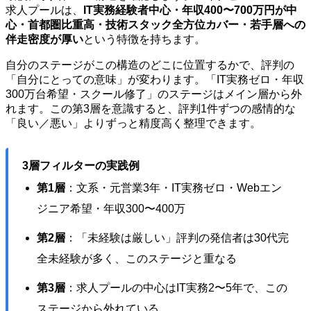
求人プールは、
IT実務経験者中心・年収400〜700万円が中
心・首都圏比重高・技術スタック全方位カバー・若手層への
伴走密度が厚い
という特徴を持ちます。
自分のステージがこの構造のどこに位置するかで、評判の
「自分にとっての意味」が変わります。「IT実務ゼロ・年収
300万台希望・スクール修了」のステージはメイン層から外
れます。この第3層を意識すると、評判1件ずつの感情的な
「良い／悪い」よりずっと精度高く整理できます。
3層フィルターの実践例
第1層
：文系・元営業3年・IT実務ゼロ・Webエン
ジニア希望・年収300〜400万
第2層
：「未経験は厳しい」評判の発信者は30代完
全未経験が多く、このステージと重なる
第3層
：求人プールの中心はIT実務2〜5年で、この
ステージから外れている