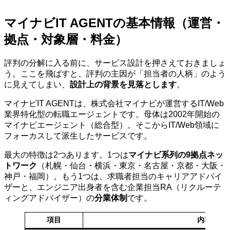
マイナビIT AGENTの基本情報（運営・
拠点・対象層・料金）
評判の分解に入る前に、サービス設計を押さえておきましょ
う。ここを飛ばすと、評判の主因が「担当者の人柄」のよう
に見えてしまい、
設計上の背景を見落とします
。
マイナビIT AGENTは、株式会社マイナビが運営するIT/Web
業界特化型の転職エージェントです。母体は2002年開始の
マイナビエージェント（総合型）。そこからIT/Web領域に
フォーカスして派生したサービスです。
最大の特徴は2つあります。1つは
マイナビ系列の9拠点ネッ
トワーク
（札幌・仙台・横浜・東京・名古屋・京都・大阪・
神戸・福岡）。もう1つは、求職者担当のキャリアアドバイ
ザーと、エンジニア出身者を含む企業担当RA（リクルーテ
ィングアドバイザー）の
分業体制
です。
項目
内容