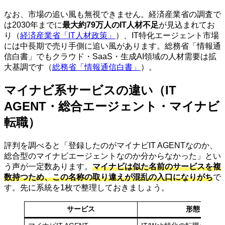
なお、市場の追い風も無視できません。経済産業省の調査で
は2030年までに
最大約79万人のIT人材不足
が見込まれてお
り（
経済産業省「IT人材政策」
）、IT特化エージェント市場
には中長期で売り手側に追い風があります。総務省「情報通
信白書」でもクラウド・SaaS・生成AI領域の人材需要は拡
大基調です（
総務省「情報通信白書」
）。
マイナビ系サービスの違い（IT
AGENT・総合エージェント・マイナビ
転職）
評判を調べると「登録したのがマイナビIT AGENTなのか、
総合型のマイナビエージェントなのか分からなかった」とい
う声が一定数あります。
マイナビは似た名前のサービスを複
数持つため、この名称の取り違えが混乱の入口になりがち
で
す。先に系統を1枚で整理しておきましょう。
サービス
形態