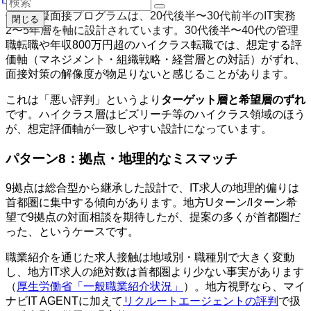
個別模擬面接プログラムは、20代後半〜30代前半のIT実務
閉じる
2〜5年層を軸に設計されています。30代後半〜40代の管理
職転職や年収800万円超のハイクラス転職では、想定する評
価軸（マネジメント・組織戦略・経営層との対話）がずれ、
面接対策の解像度が物足りないと感じることがあります。
これは「悪い評判」というより
ターゲット層と希望層のずれ
です。ハイクラス層はビズリーチ等のハイクラス領域のほう
が、想定評価軸が一致しやすい設計になっています。
パターン8：拠点・地理的なミスマッチ
9拠点は総合型から継承した設計で、IT求人の地理的偏りは
首都圏に集中する傾向があります。地方Uターン/Iターン希
望で9拠点の対面相談を期待したが、提案の多くが首都圏だ
った、というケースです。
職業紹介を通じた求人接触は地域別・職種別で大きく変動
し、地方IT求人の絶対数は首都圏より少ない事実があります
（
厚生労働省「一般職業紹介状況」
）。地方視野なら、マイ
ナビIT AGENTに加えて
リクルートエージェントの評判
で扱