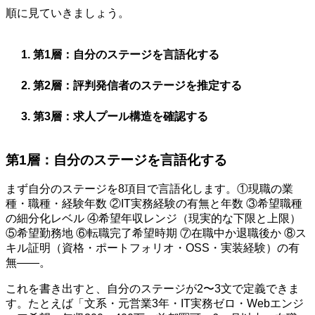
順に見ていきましょう。
第1層：自分のステージを言語化する
第2層：評判発信者のステージを推定する
第3層：求人プール構造を確認する
第1層：自分のステージを言語化する
まず自分のステージを8項目で言語化します。①現職の業
種・職種・経験年数 ②IT実務経験の有無と年数 ③希望職種
の細分化レベル ④希望年収レンジ（現実的な下限と上限）
⑤希望勤務地 ⑥転職完了希望時期 ⑦在職中か退職後か ⑧ス
キル証明（資格・ポートフォリオ・OSS・実装経験）の有
無――。
これを書き出すと、自分のステージが2〜3文で定義できま
す。たとえば「文系・元営業3年・IT実務ゼロ・Webエンジ