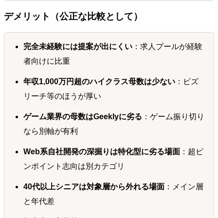
デメリット（公正な比較として）
完全未経験には提案が出にくい
：求人プールが経験
者向けに比重
年収1,000万円超のハイクラス母数は少ない
：ビズ
リーチ等のほうが厚い
ゲーム業界の母数はGeeklyに劣る
：ゲーム振り切り
なら別軸が有利
Web系自社開発の深掘りは特化型に劣る場面
：超ピ
ンポイント志向は別カテゴリ
40代以上シニアは対象層から外れる場面
：メイン層
と年代差