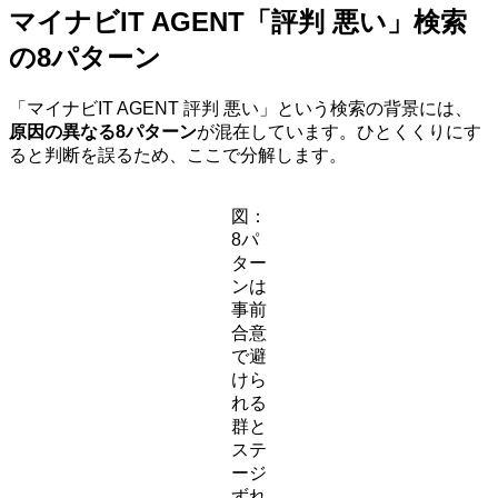
マイナビIT AGENT「評判 悪い」検索
の8パターン
「マイナビIT AGENT 評判 悪い」という検索の背景には、
原因の異なる8パターン
が混在しています。ひとくくりにす
ると判断を誤るため、ここで分解します。
図：
8パ
ター
ンは
事前
合意
で避
けら
れる
群と
ステ
ージ
ずれ