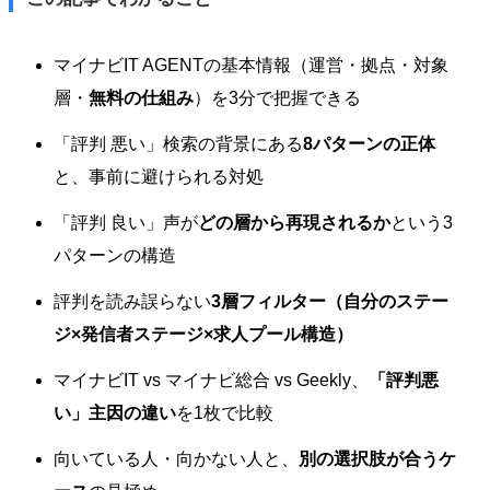
マイナビIT AGENTの基本情報（運営・拠点・対象
層・
無料の仕組み
）を3分で把握できる
「評判 悪い」検索の背景にある
8パターンの正体
と、事前に避けられる対処
「評判 良い」声が
どの層から再現されるか
という3
パターンの構造
評判を読み誤らない
3層フィルター（自分のステー
ジ×発信者ステージ×求人プール構造）
マイナビIT vs マイナビ総合 vs Geekly、
「評判悪
い」主因の違い
を1枚で比較
向いている人・向かない人と、
別の選択肢が合うケ