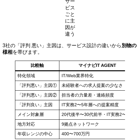
サー
ビス
ごと
に主
因が
違う
3社の「評判 悪い」主因は、サービス設計の違いから
別物の
様相
を帯びます。
比較軸
マイナビIT AGENT
特化領域
IT/Web業界特化
「評判悪い」主因①
未経験者への求人提案の少なさ
「評判悪い」主因②
担当者の力量差・連絡頻度
「評判良い」主因
IT実務2〜5年層への提案精度
メイン対象層
20代後半〜30代前半・IT実務2〜5年
地方対応
9拠点ネットワーク
年収レンジの中心
400〜700万円