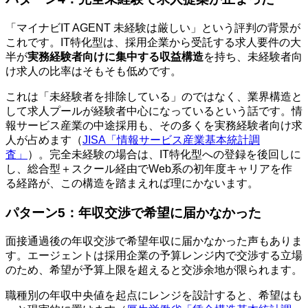
「マイナビIT AGENT 未経験は厳しい」という評判の背景が
これです。IT特化型は、採用企業から受託する求人要件の大
半が
実務経験者向けに集中する収益構造
を持ち、未経験者向
け求人の比率はそもそも低めです。
これは「未経験者を排除している」のではなく、業界構造と
して求人プールが経験者中心になっているという話です。情
報サービス産業の中途採用も、その多くを実務経験者向け求
人が占めます（
JISA「情報サービス産業基本統計調
査」
）。完全未経験の場合は、IT特化型への登録を後回しに
し、総合型＋スクール経由でWeb系の初年度キャリアを作
る経路が、この構造を踏まえれば理にかないます。
パターン5：年収交渉で希望に届かなかった
面接通過後の年収交渉で希望年収に届かなかった声もありま
す。エージェントは採用企業の予算レンジ内で交渉する立場
のため、希望が予算上限を超えると交渉余地が限られます。
職種別の年収中央値を起点にレンジを設計すると、希望はも