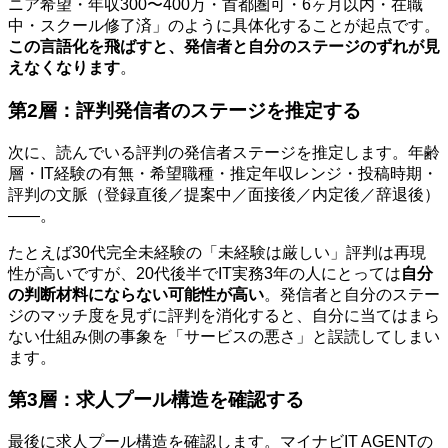
ニア希望・年収300〜400万・首都圏可・6ヶ月以内・在職
中・スクール修了済」のように具体化することが起点です。
この言語化を飛ばすと、発信者と自分のステージのずれが見
えなくなります
。
第2層：評判発信者のステージを推定する
次に、読んでいる評判の発信者ステージを推定します。年齢
層・IT経験の有無・希望職種・推定年収レンジ・投稿時期・
評判の文脈（登録直後／提案中／面接後／内定後／辞退後）
――。
たとえば30代完全未経験の「未経験は厳しい」評判は再現
性が高いですが、20代後半でIT実務3年の人にとっては
自分
の判断材料にならない可能性が高い
。発信者と自分のステー
ジのマッチ度を見ずに評判を消化すると、自分に当てはまら
ない仕組み側の事象を「サービスの悪さ」と誤読してしまい
ます。
第3層：求人プール構造を確認する
最後に求人プール構造を確認します。マイナビIT AGENTの