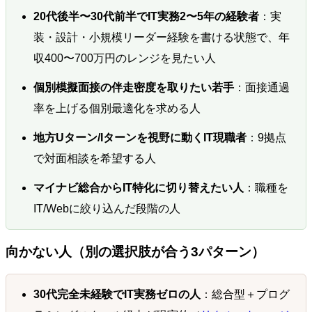
20代後半〜30代前半でIT実務2〜5年の経験者
：実
装・設計・小規模リーダー経験を書ける状態で、年
収400〜700万円のレンジを見たい人
個別模擬面接の伴走密度を取りたい若手
：面接通過
率を上げる個別最適化を求める人
地方Uターン/Iターンを視野に動くIT現職者
：9拠点
で対面相談を希望する人
マイナビ総合からIT特化に切り替えたい人
：職種を
IT/Webに絞り込んだ段階の人
向かない人（別の選択肢が合う3パターン）
30代完全未経験でIT実務ゼロの人
：総合型＋プログ