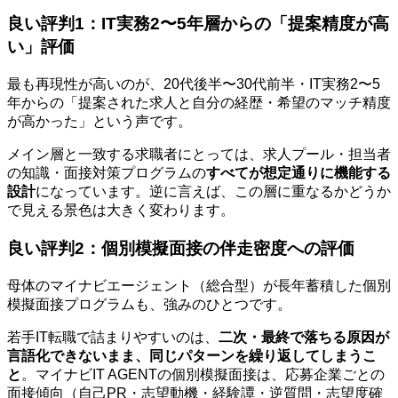
良い評判1：IT実務2〜5年層からの「提案精度が高
い」評価
最も再現性が高いのが、20代後半〜30代前半・IT実務2〜5
年からの「提案された求人と自分の経歴・希望のマッチ精度
が高かった」という声です。
メイン層と一致する求職者にとっては、求人プール・担当者
の知識・面接対策プログラムの
すべてが想定通りに機能する
設計
になっています。逆に言えば、この層に重なるかどうか
で見える景色は大きく変わります。
良い評判2：個別模擬面接の伴走密度への評価
母体のマイナビエージェント（総合型）が長年蓄積した個別
模擬面接プログラムも、強みのひとつです。
若手IT転職で詰まりやすいのは、
二次・最終で落ちる原因が
言語化できないまま、同じパターンを繰り返してしまうこ
と
。マイナビIT AGENTの個別模擬面接は、応募企業ごとの
面接傾向（自己PR・志望動機・経験譚・逆質問・志望度確