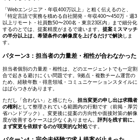
「Webエンジニア・年収400万以上」と粗く伝えるのと、
「特定言語で実務を積める自社開発・年収400〜450万・週3
以上リモート・社員数50〜200名・東京23区内」まで細分化
するのとでは、提案精度がまるで違います。
提案ミスマッチ
の半分以上は、希望条件の解像度を上げるだけで解決
しま
す。
パターン3：担当者の力量差・相性が合わなかった
担当者個別の力量差・相性は、どのエージェントでも一定割
合で起きる避けにくい問題です。9拠点・複数チーム運営の
ため、経験年数・得意領域・コミュニケーションスタイルに
はばらつきがあります。
ただし「合わない」と感じたら、
担当変更の申し出は求職者
の権利
として整理されている範囲内の行動です（前掲・厚労
省ハンドブック）。変更後に提案の方向性や面接対策の解像
度が改善するケースは少なくありません。
評判を残す前に、
まず変更を依頼するのが現実的な対処
です。
パターン4：完全未経験で求人提案が止まった