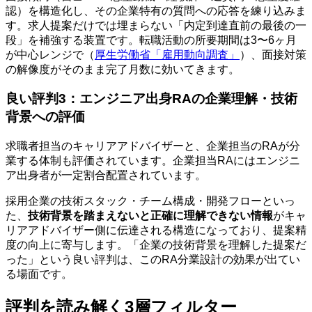
認）を構造化し、その企業特有の質問への応答を練り込みま
す。求人提案だけでは埋まらない「内定到達直前の最後の一
段」を補強する装置です。転職活動の所要期間は3〜6ヶ月
が中心レンジで（
厚生労働省「雇用動向調査」
）、面接対策
の解像度がそのまま完了月数に効いてきます。
良い評判3：エンジニア出身RAの企業理解・技術
背景への評価
求職者担当のキャリアアドバイザーと、企業担当のRAが分
業する体制も評価されています。企業担当RAにはエンジニ
ア出身者が一定割合配置されています。
採用企業の技術スタック・チーム構成・開発フローといっ
た、
技術背景を踏まえないと正確に理解できない情報
がキャ
リアアドバイザー側に伝達される構造になっており、提案精
度の向上に寄与します。「企業の技術背景を理解した提案だ
った」という良い評判は、このRA分業設計の効果が出てい
る場面です。
評判を読み解く3層フィルター