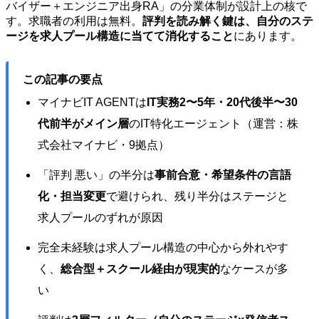
バイザー＋エンジニア出身RA」の分業体制が設計上の核で
す。求職者の利用は無料。
評判を読み解く鍵は、自分のステ
ージを求人プール構造に当てて消化すること
にあります。
この記事の要点
マイナビIT AGENTは
IT実務2〜5年・20代後半〜30
代前半がメイン層
のIT特化エージェント（運営：株
式会社マイナビ・9拠点）
「評判 悪い」の半分は
事前合意・希望条件の言語
化・担当変更
で避けられ、残り半分はステージと
求人プールのずれが原因
完全未経験は求人プール構造の中心から外れやす
く、
総合型＋スクール経由が現実的
なケースが多
い