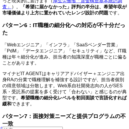
っと現実的に置けます（
厚生労働省「賃金構造基本統計調
査」
）。
「希望に届かなかった」評判の半分は、希望年収が
市場価値より上方に置かれていたレンジ設計の問題
です。
パターン6：IT職種の細分化への対応が不十分だっ
た
「Webエンジニア」「インフラ」「SaaSベンダー営業」
「PdM」「データエンジニア」「セキュリティ」など、IT職
種は年々細分化が進み、担当者の知識深度が職種ごとに偏る
ことがあります。
マイナビIT AGENTはキャリアアドバイザー＋エンジニア出
身RAの分業で職種理解を補強する設計ですが、担当者個別
の得意領域は分散します。Web系自社開発志向の人がSES
系・受託系の提案を多く受けて「合わない」と感じるのが典
型です。
希望職種の細分化レベルを初回面談で言語化すれば
緩和
できます。
パターン7：面接対策ニーズと提供プログラムの不
一致