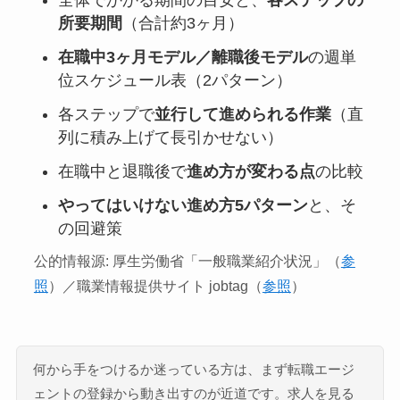
全体でかかる期間の目安と、
各ステップの
所要期間
（合計約3ヶ月）
在職中3ヶ月モデル／離職後モデル
の週単
位スケジュール表（2パターン）
各ステップで
並行して進められる作業
（直
列に積み上げて長引かせない）
在職中と退職後で
進め方が変わる点
の比較
やってはいけない進め方5パターン
と、そ
の回避策
公的情報源: 厚生労働省「一般職業紹介状況」（
参
照
）／職業情報提供サイト jobtag（
参照
）
何から手をつけるか迷っている方は、まず転職エージ
ェントの登録から動き出すのが近道です。求人を見る