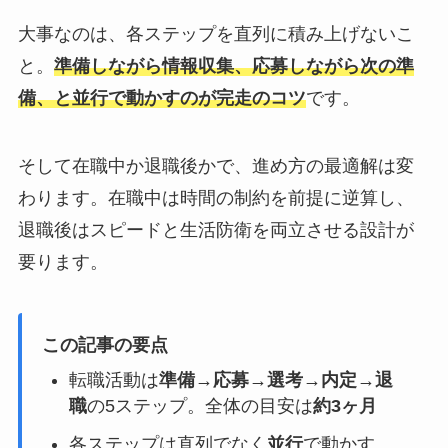
大事なのは、各ステップを直列に積み上げないこ
と。
準備しながら情報収集、応募しながら次の準
備、と並行で動かすのが完走のコツ
です。
そして在職中か退職後かで、進め方の最適解は変
わります。在職中は時間の制約を前提に逆算し、
退職後はスピードと生活防衛を両立させる設計が
要ります。
この記事の要点
転職活動は
準備→応募→選考→内定→退
職
の5ステップ。全体の目安は
約3ヶ月
各ステップは直列でなく
並行
で動かす