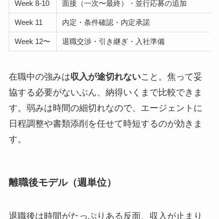
Week 8-10
面接（一次〜最終）・並行応募の追加
Week 11
内定・条件確認・内定承諾
Week 12〜
退職交渉・引き継ぎ・入社準備
在職中の強みは
収入が途切れない
こと。焦って妥
協する必要がないぶん、納得いくまで比較できま
す。弱みは時間の細切れなので、エージェントに
日程調整や書類添削を任せて時短するのが効きま
す。
離職後モデル（週単位）
退職後は時間がたっぷりある反面、収入が止まり