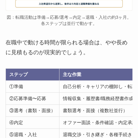
図：転職活動は準備→応募/選考→内定→退職・入社の約3ヶ月。
各ステップは並行で動かす。
在職中で動ける時間が限られる場合は、やや長め
に見積もるのが現実的でしょう。
ステップ
主な作業
①準備
自己分析・キャリアの棚卸し・転職
②応募準備〜応募
情報収集・履歴書/職務経歴書作成
③選考（書類・面接）
書類選考・面接（複数社並行）
④内定
オファー面談・条件確認・内定承諾
⑤退職・入社
退職交渉・引き継ぎ・各種手続き・