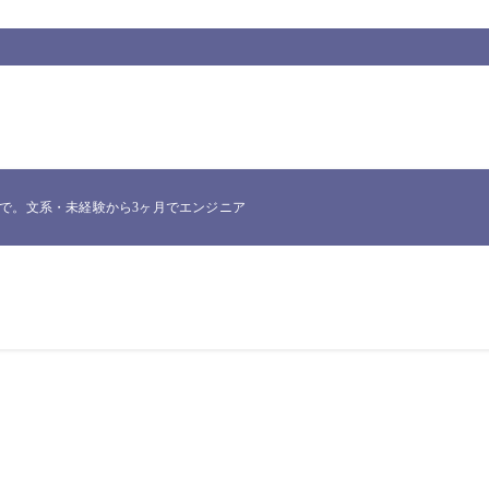
。文系・未経験から3ヶ月でエンジニア転職したNakataが、実際に使った一次