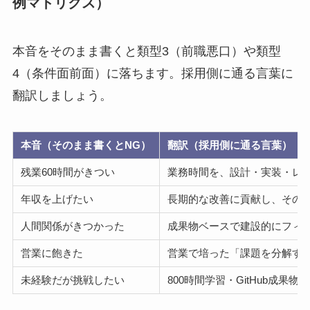
例マトリクス）
本音をそのまま書くと類型3（前職悪口）や類型
4（条件面前面）に落ちます。採用側に通る言葉に
翻訳しましょう。
本音（そのまま書くとNG）
翻訳（採用側に通る言葉）
残業60時間がきつい
業務時間を、設計・実装・レ
年収を上げたい
長期的な改善に貢献し、その
人間関係がきつかった
成果物ベースで建設的にフィ
営業に飽きた
営業で培った「課題を分解す
未経験だが挑戦したい
800時間学習・GitHub成