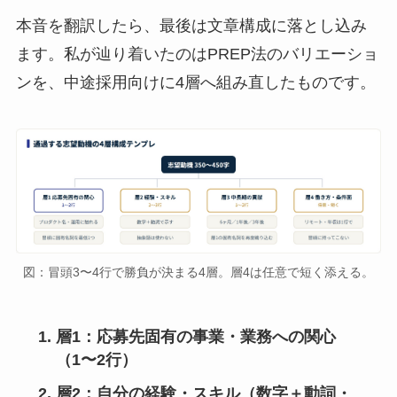
本音を翻訳したら、最後は文章構成に落とし込み
ます。私が辿り着いたのはPREP法のバリエーショ
ンを、中途採用向けに4層へ組み直したものです。
図：冒頭3〜4行で勝負が決まる4層。層4は任意で短く添える。
層1：応募先固有の事業・業務への関心
（1〜2行）
層2：自分の経験・スキル（数字＋動詞・