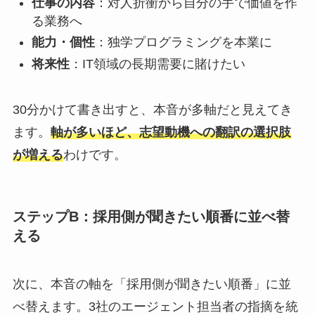
仕事の内容
：対人折衝から自分の手で価値を作
る業務へ
能力・個性
：独学プログラミングを本業に
将来性
：IT領域の長期需要に賭けたい
30分かけて書き出すと、本音が多軸だと見えてき
ます。
軸が多いほど、志望動機への翻訳の選択肢
が増える
わけです。
ステップB：採用側が聞きたい順番に並べ替
える
次に、本音の軸を「採用側が聞きたい順番」に並
べ替えます。3社のエージェント担当者の指摘を統