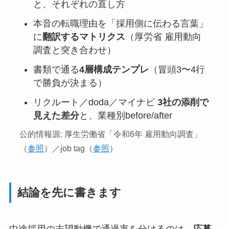
と、それぞれの直し方
本音の転職理由を「採用側に伝わる言葉」
に
翻訳するマトリクス
（厚労省 雇用動向
調査と突き合わせ）
書類で通る
4層構成テンプレ
（冒頭3〜4行
で勝負が決まる）
リクルート／doda／マイナビ
3社の添削で
見えた差分
と、業種別before/after
公的情報源: 厚生労働省「令和6年 雇用動向調査」
（
参照
）／job tag（
参照
）
結論を先に書きます