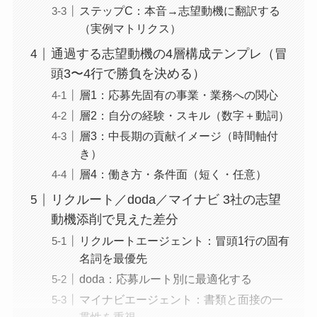
ステップC：本音→志望動機に翻訳する
（実例マトリクス）
通過する志望動機の4層構成テンプレ（冒
頭3〜4行で勝負を決める）
層1：応募先固有の事業・業務への関心
層2：自分の経験・スキル（数字＋動詞）
層3：中長期の貢献イメージ（時間軸付
き）
層4：働き方・条件面（短く・任意）
リクルート／doda／マイナビ 3社の志望
動機添削で見えた差分
リクルートエージェント：冒頭1行の固有
名詞を最優先
doda：応募ルート別に最適化する
マイナビエージェント：書類と面接の一