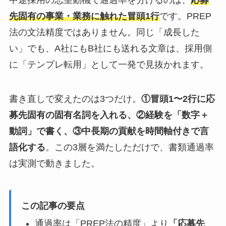
中途採用の志望動機で通過率を分けるのは、
応募
先固有の事業・業務に触れた冒頭1行
です。PREP
法の文法精度ではありません。同じ「成長した
い」でも、A社にもB社にも送れる文章は、採用側
に「テンプレ転用」として一発で見抜かれます。
書き直しで変えたのは3つだけ。
①冒頭1〜2行に応
募先固有の固有名詞を入れる、②経験を「数字＋
動詞」で書く、③中長期の貢献を時間軸付きで言
語化する
。この3層を満たしただけで、書類通過率
は実測で動きました。
この記事の要点
通過率は「PREP法の精度」より
「応募先