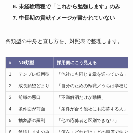
未経験職種で「これから勉強します」のみ
中長期の貢献イメージが書かれていない
各類型の中身と直し方を、対照表で整理します。
#
NG類型
採用側にこう見える
1
テンプレ転用型
「他社にも同じ文章を送っている」
2
成長願望どまり
「自分のための転職／うちは学校じゃ
3
前職の悪口
「不満解消だけが動機」
4
条件面が前面
「条件が合う他社にも応募する人」
5
抽象語の羅列
「他の応募者と区別できない」
6
勉強しますのみ
「何を・どれだけ・どの順序で学ぶか