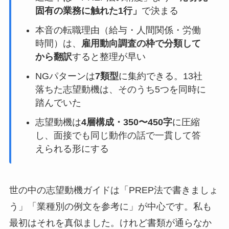
固有の業務に触れた1行」
で決まる
本音の転職理由（給与・人間関係・労働
時間）は、
雇用動向調査の枠で分類して
から翻訳
すると整理が早い
NGパターンは
7類型
に集約できる。13社
落ちた志望動機は、そのうち5つを同時に
踏んでいた
志望動機は
4層構成・350〜450字
に圧縮
し、面接でも同じ動作の話で一貫して答
えられる形にする
世の中の志望動機ガイドは「PREP法で書きましょ
う」「業種別の例文を参考に」が中心です。私も
最初はそれを真似ました。けれど書類が通らなか