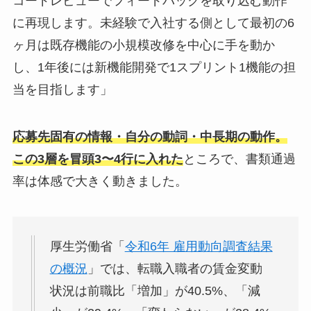
コードレビューでフィードバックを取り込む動作
に再現します。未経験で入社する側として最初の6
ヶ月は既存機能の小規模改修を中心に手を動か
し、1年後には新機能開発で1スプリント1機能の担
当を目指します」
応募先固有の情報・自分の動詞・中長期の動作。
この3層を冒頭3〜4行に入れた
ところで、書類通過
率は体感で大きく動きました。
厚生労働省「
令和6年 雇用動向調査結果
の概況
」では、転職入職者の賃金変動
状況は前職比「増加」が40.5%、「減