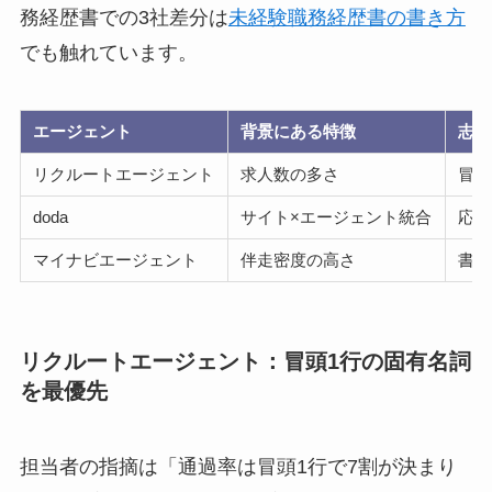
務経歴書での3社差分は
未経験職務経歴書の書き方
でも触れています。
エージェント
背景にある特徴
志望
リクルートエージェント
求人数の多さ
冒頭
doda
サイト×エージェント統合
応募
マイナビエージェント
伴走密度の高さ
書類
リクルートエージェント：冒頭1行の固有名詞
を最優先
担当者の指摘は「通過率は冒頭1行で7割が決まり