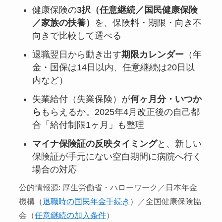
健康保険の
3択（任意継続／国民健康保険
／家族の扶養）
を、保険料・期限・向き不
向きで比較して選べる
退職翌日から動き出す
期限カレンダー
（年
金・国保は14日以内、任意継続は20日以
内など）
失業給付（失業保険）が
何ヶ月分・いつか
ら
もらえるか。2025年4月改正後の自己都
合「給付制限1ヶ月」も整理
マイナ保険証の反映タイミング
と、新しい
保険証が手元にない空白期間に病院へ行く
場合の対応
公的情報源: 厚生労働省・ハローワーク／日本年金
機構（
退職時の国民年金手続き
）／全国健康保険協
会（
任意継続の加入条件
）