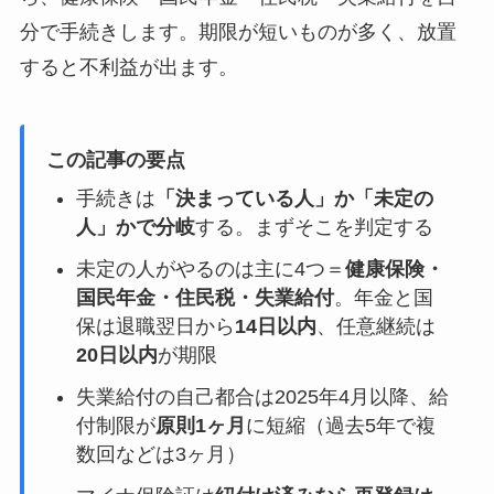
分で手続きします。期限が短いものが多く、放置
すると不利益が出ます。
この記事の要点
手続きは
「決まっている人」か「未定の
人」かで分岐
する。まずそこを判定する
未定の人がやるのは主に4つ＝
健康保険・
国民年金・住民税・失業給付
。年金と国
保は退職翌日から
14日以内
、任意継続は
20日以内
が期限
失業給付の自己都合は2025年4月以降、給
付制限が
原則1ヶ月
に短縮（過去5年で複
数回などは3ヶ月）