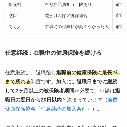
保険料
全額自己負担（上限あり）
前年
窓口
協会けんぽ／健保組合
市区
向く人
在職時の保険料が高くなかった人
前年
任意継続：在職中の健康保険を続ける
任意継続は、退職後も
退職前の健康保険に最長2年
まで残れる
制度です。加入には
退職日までに継続
して2ヶ月以上の被保険者期間
が必要で、申請は
退
職日の翌日から20日以内
と決まっています（
全国
健康保険協会「任意継続の加入条件」
）。