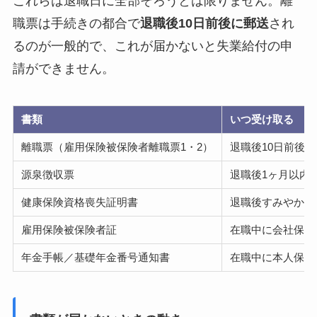
これらは退職日に全部そろうとは限りません。離
職票は手続きの都合で
退職後10日前後に郵送
され
るのが一般的で、これが届かないと失業給付の申
請ができません。
書類
いつ受け取る
離職票（雇用保険被保険者離職票1・2）
退職後10日前後
源泉徴収票
退職後1ヶ月以内
健康保険資格喪失証明書
退職後すみやかに
雇用保険被保険者証
在職中に会社保管
年金手帳／基礎年金番号通知書
在職中に本人保管