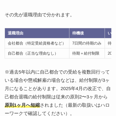
その先が退職理由で分かれます。
退職理由
待機後
いつ
会社都合（特定受給資格者など）
7日間の待期のみ
待期
自己都合（正当な理由なし）
待期＋給付制限
20
※過去5年以内に自己都合での受給を複数回行って
いる場合や懲戒解雇の場合などは、給付制限が3ヶ
月になることがあります。2025年4月の改正で、自
己都合退職の給付制限は従来の原則2〜3ヶ月から
原則1ヶ月へ短縮
されました（最新の取扱いはハロ
ーワークで確認してください）。