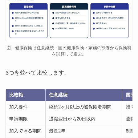
図：健康保険は任意継続・国民健康保険・家族の扶養から保険料
を試算して選ぶ。
3つを並べて比較します。
比較軸
任意継続
国民
加入要件
継続2ヶ月以上の被保険者期間
誰で
申請期限
退職翌日から20日以内
退職
加入できる期間
最長2年
制限