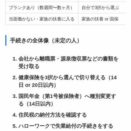
ブランクあり（数週間〜数ヶ月）
自分で3択から選ぶ
当面働かない・家族の扶養に入る
家族の扶養 or 国保
手続きの全体像（未定の人）
会社から離職票・源泉徴収票などの書類を
受け取る
健康保険を3択から選んで切り替える（14
日 or 20日以内）
国民年金（第1号被保険者）へ種別変更す
る（14日以内）
住民税の納付方法を確認する
ハローワークで失業給付の手続きをする