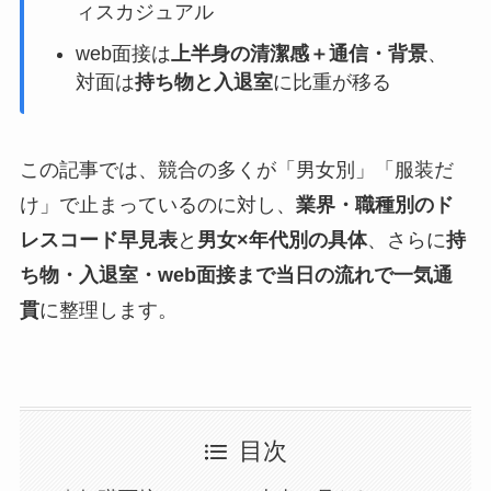
ィスカジュアル
web面接は
上半身の清潔感＋通信・背景
、
対面は
持ち物と入退室
に比重が移る
この記事では、競合の多くが「男女別」「服装だ
け」で止まっているのに対し、
業界・職種別のド
レスコード早見表
と
男女×年代別の具体
、さらに
持
ち物・入退室・web面接まで当日の流れで一気通
貫
に整理します。
目次