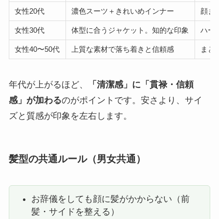
女性20代
濃色スーツ＋きれいめインナー
顔ま
女性30代
体型に合うジャケット。知的な印象
ハー
女性40〜50代
上質な素材で落ち着きと信頼感
まと
年代が上がるほど、
「清潔感」に「貫禄・信頼
感」が加わる
のがポイントです。安さより、サイ
ズと質感が印象を左右します。
髪型の共通ルール（男女共通）
お辞儀をしても顔に髪がかからない（前
髪・サイドを整える）