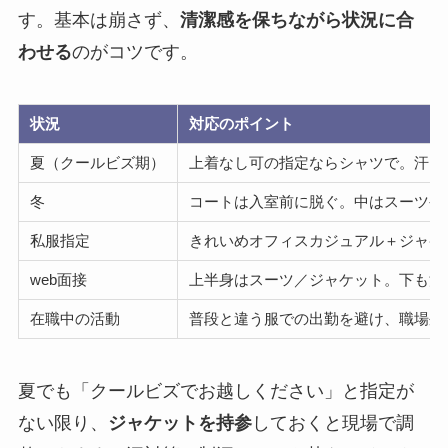
す。基本は崩さず、
清潔感を保ちながら状況に合
わせる
のがコツです。
状況
対応のポイント
夏（クールビズ期）
上着なし可の指定ならシャツで。汗・
冬
コートは入室前に脱ぐ。中はスーツや
私服指定
きれいめオフィスカジュアル＋ジャケ
web面接
上半身はスーツ／ジャケット。下も油
在職中の活動
普段と違う服での出勤を避け、職場外
夏でも「クールビズでお越しください」と指定が
ない限り、
ジャケットを持参
しておくと現場で調