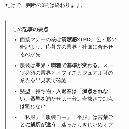
だけで、判断の8割は終わります。
この記事の要点
面接マナーの核は
清潔感×TPO
。色・形の
暗記より、応募先の業界・社風に合わせ
るのが先
服装は
業界・職種で基準が変わる
。スー
ツ必須の業界とオフィスカジュアル可の
業界を早見表で確認
髪型・持ち物・入退室は
「減点されな
い」基準
を満たせば十分。奇抜さで加点
は狙わない
「私服」「服装自由」「平服」は
言葉ご
とに解釈が違う
。迷ったらきれいめオフ