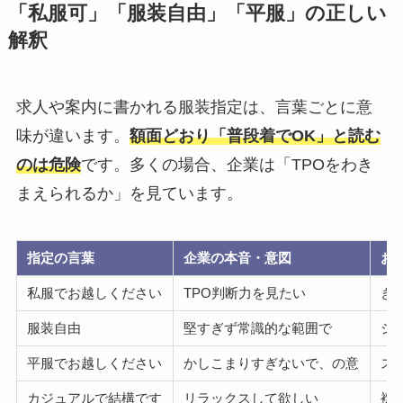
「私服可」「服装自由」「平服」の正しい
解釈
求人や案内に書かれる服装指定は、言葉ごとに意
味が違います。
額面どおり「普段着でOK」と読む
のは危険
です。多くの場合、企業は「TPOをわき
まえられるか」を見ています。
指定の言葉
企業の本音・意図
お
私服でお越しください
TPO判断力を見たい
き
服装自由
堅すぎず常識的な範囲で
ジ
平服でお越しください
かしこまりすぎないで、の意
ス
カジュアルで結構です
リラックスして欲しい
襟