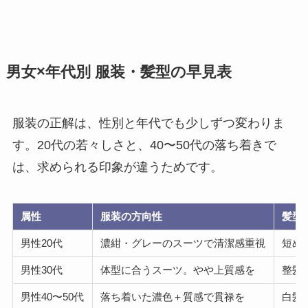
男女×年代別 服装・髪型の早見表
服装の正解は、性別と年代でも少しずつ変わりま
す。20代の若々しさと、40〜50代の落ち着きで
は、求められる印象が違うためです。
属性
服装の方向性
髪型
男性20代
濃紺・グレーのスーツで清潔感重視
短め
男性30代
体型に合うスーツ。やや上質感を
整髪
男性40〜50代
落ち着いた濃色＋質感で貫禄を
白髪