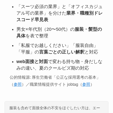
「スーツ必須の業界」と「オフィスカジュ
アル可の業界」を分けた
業界・職種別ドレ
スコード早見表
男女×年代別（20〜50代）の
服装・髪型の
具体
を表で整理
「私服でお越しください」「服装自由」
「平服」の
言葉ごとの正しい解釈
と対応
web面接と対面
で変わる持ち物・身だしな
みの違い、夏のクールビズ期の対応
公的情報源: 厚生労働省「公正な採用選考の基本」
（
参照
）／職業情報提供サイト jobtag（
参照
）
服装も含めて面接全体の不安をほぐしたい方は、エー