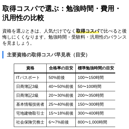
取得コスパで選ぶ：勉強時間・費用・
汎用性の比較
資格を選ぶときは、人気だけでなく
取得コスパ
で比べると後
悔しにくくなります。勉強時間・受験料・汎用性のバランス
を見ましょう。
主要資格の取得コスパ早見表（目安）
資格
合格率の目安
標準勉強時間の目安
受験
ITパスポート
50%前後
100〜150時間
約7,5
日商簿記3級
40〜50%前後
50〜100時間
約3,0
日商簿記2級
20〜30%前後
200〜350時間
約5,0
基本情報技術者
25〜40%前後
150〜300時間
約7,5
宅地建物取引士
15〜18%前後
300〜400時間
約8,2
社会保険労務士
6〜7%前後
800〜1,000時間
約9,0