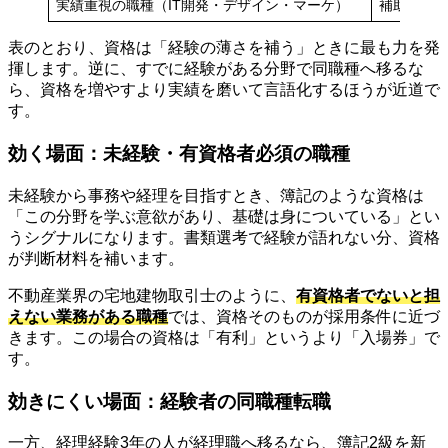
実績重視の職種（IT開発・デザイン・マーケ）
補助的
表のとおり、資格は「経験の薄さを補う」ときに最も力を発
揮します。逆に、すでに経験がある分野で同職種へ移るな
ら、資格を増やすより実績を磨いて言語化するほうが近道で
す。
効く場面：未経験・有資格者必須の職種
未経験から事務や経理を目指すとき、簿記のような資格は
「この分野を学ぶ意欲があり、基礎は身についている」とい
うシグナルになります。書類選考で経験が語れない分、資格
が判断材料を補います。
不動産業界の宅地建物取引士のように、
有資格者でないと担
えない業務がある職種
では、資格そのものが採用条件に近づ
きます。この場合の資格は「有利」というより「入場券」で
す。
効きにくい場面：経験者の同職種転職
一方、経理経験3年の人が経理職へ移るなら、簿記2級を新