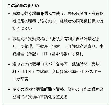
この記事のまとめ
資格は
効く場面を選んで使う
。未経験分野・有資格
者必須の職種で強く効き、経験者の同職種転職では
効きにくい
職種別の実効資格は「必須／有利／自己研鑽どま
り」で整理。不動産（宅建）・介護は必須寄り、事
務経理（簿記）・IT（基本情報）は有利
選ぶときは
取得コスパ
（合格率・勉強時間・受験
料・汎用性）で比較。入口は簿記3級・ITパスポー
トが堅実
多くの職種で
実務経験＞資格
。資格より先に職務経
歴書での実績の言語化を整える