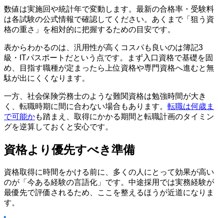
数値は実施回や統計年で変動します。最新の合格率・受験料
は各試験の公式情報で確認してください。あくまで「狙う資
格の重さ」を相対的に把握するための目安です。
表からわかるのは、汎用性が高くコスパも良いのは簿記3
級・ITパスポートだという点です。まず入口資格で基礎を固
め、目指す職種が定まったら上位資格や専門資格へ進むと無
駄が出にくくなります。
一方、社会保険労務士のような難関資格は勉強時間が大き
く、転職時期に間に合わない場合もあります。
転職は何歳ま
で可能か
も踏まえ、取得にかかる期間と転職計画のタイミン
グを逆算しておくと安心です。
資格より優先すべき準備
資格取得に時間をかける前に、多くの人にとって効果が高い
のが「今ある経験の言語化」です。中途採用では実務経験が
最優先で評価されるため、ここを整えるほうが近道になりま
す。