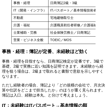
事務・経理
日商簿記2級・3級
IT（開発・インフラ）
ITパスポート／基本情報技術者
不動産
宅地建物取引士
介護・福祉
介護職員初任者研修／介護福祉士
士業補助・労務
社会保険労務士／日商簿記
営業・ビジネス全般
TOEIC／MOS
事務・経理：簿記が定番、未経験ほど効く
事務・経理を目指すなら、日商簿記検定が定番です。3級で
基礎、2級で実務に近い知識を証明できます。未経験から経
理を狙う場合は、2級まで取れると書類で意欲を示しやすく
なります。
ただし経験者の場合、簿記より「どの規模の会社で、月次決
算や仕訳をどこまで担当したか」のほうが重く見られます。
簿記は入口、経験は本丸、と分けて考えましょう。
IT：未経験はITパスポート→基本情報の順