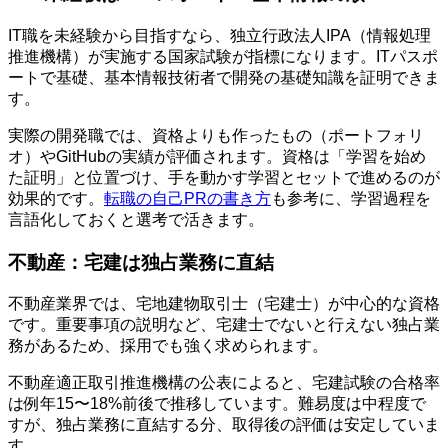
IT職を未経験から目指すなら、独立行政法人IPA（情報処理
推進機構）が実施する国家試験が指標になります。ITパスポ
ートで基礎、基本情報技術者で開発の基礎知識を証明できま
す。
実際の開発職では、資格よりも作ったもの（ポートフォリ
オ）やGitHubの実績が評価されます。資格は「学習を始め
た証明」と位置づけ、手を動かす学習とセットで進めるのが
効果的です。
転職の自己PRの書き方
も参考に、学習過程を
言語化しておくと選考で活きます。
不動産：宅建は独占業務に直結
不動産業界では、宅地建物取引士（宅建士）が中心的な資格
です。重要事項の説明など、宅建士でないと行えない独占業
務があるため、採用でも強く求められます。
不動産適正取引推進機構の公表によると、宅建試験の合格率
は例年15〜18%前後で推移しています。難易度は中程度で
すが、独占業務に直結する分、取得後の評価は安定していま
す。