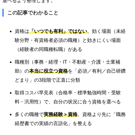
選べるよう整理します。
この記事でわかること
資格は
「いつでも有利」ではない
。効く場面（未経
験分野・有資格者必須の職種）と効きにくい場面
（経験者の同職種転職）がある
職種別（事務・経理・IT・不動産・介護・士業補
助）の
本当に役立つ資格
を「必須／有利／自己研鑽
どまり」の3段階で正直に分類
取得コスパ早見表（合格率・標準勉強時間・受験
料・汎用性）で、自分の状況に合う資格を選べる
多くの職種で
実務経験＞資格
。資格より先に「職務
経歴書での実績の言語化」を整える