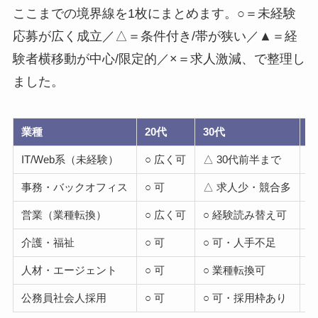
ここまでの境界線を1枚にまとめます。○＝未経験
応募が広く成立／△＝条件付き/帯が狭い／▲＝経
験者横移動が中心/限定的／×＝求人激減、で整理し
ました。
業種
20代
30代
4
IT/Web系（未経験）
○ 広く可
△ 30代前半まで
▲
事務・バックオフィス
○ 可
△ 求人少・競合多
▲
営業（業種転換）
○ 広く可
○ 経験読み替え可
介護・福祉
○ 可
○ 可・人手不足
○
人材・エージェント
○ 可
○ 業種転換可
△
公務員社会人採用
○ 可
○ 可・採用枠あり
○