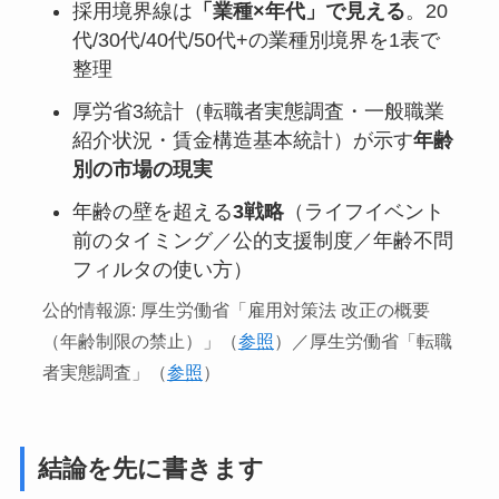
採用境界線は
「業種×年代」で見える
。20
代/30代/40代/50代+の業種別境界を1表で
整理
厚労省3統計（転職者実態調査・一般職業
紹介状況・賃金構造基本統計）が示す
年齢
別の市場の現実
年齢の壁を超える
3戦略
（ライフイベント
前のタイミング／公的支援制度／年齢不問
フィルタの使い方）
公的情報源: 厚生労働省「雇用対策法 改正の概要
（年齢制限の禁止）」（
参照
）／厚生労働省「転職
者実態調査」（
参照
）
結論を先に書きます