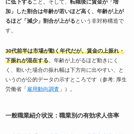
に低下する
こと。そして、
転職後に賃金が「増
加」した割合は年齢が若いほど高く、年齢が上が
るほど「減少」割合が上がる
という非対称構造で
す。
30代前半は市場が動く年代だが、賃金の上振れ・
下振れが混在する
。年齢が上がるほど動きにく
く、動いた場合の振れ幅は下方向に出やすい、と
いうのが公的データの示すところです（参考: 厚生
労働省「
雇用動向調査
」）。
一般職業紹介状況：職業別の有効求人倍率