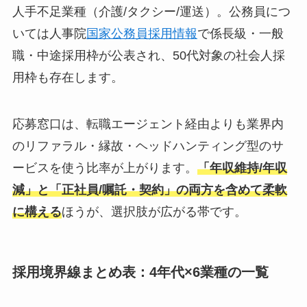
人手不足業種（介護/タクシー/運送）。公務員につ
いては人事院
国家公務員採用情報
で係長級・一般
職・中途採用枠が公表され、50代対象の社会人採
用枠も存在します。
応募窓口は、転職エージェント経由よりも業界内
のリファラル・縁故・ヘッドハンティング型のサ
ービスを使う比率が上がります。
「年収維持/年収
減」と「正社員/嘱託・契約」の両方を含めて柔軟
に構える
ほうが、選択肢が広がる帯です。
採用境界線まとめ表：4年代×6業種の一覧