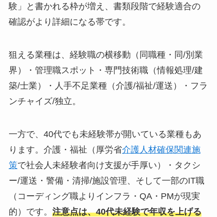
験」と書かれる枠が増え、書類段階で経験適合の
確認がより詳細になる帯です。
狙える業種は、経験職の横移動（同職種・同/別業
界）・管理職スポット・専門技術職（情報処理/建
築/士業）・人手不足業種（介護/福祉/運送）・フラ
ンチャイズ/独立。
一方で、40代でも未経験帯が開いている業種もあ
ります。介護・福祉（厚労省
介護人材確保関連施
策
で社会人未経験者向け支援が手厚い）・タクシ
ー/運送・警備・清掃/施設管理、そして一部のIT職
（コーディング職よりインフラ・QA・PMが現実
的）です。
注意点は、40代未経験で年収を上げる