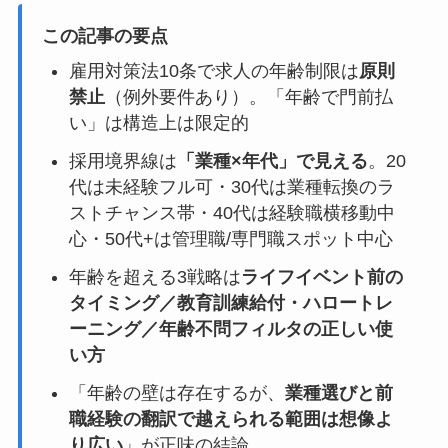
この記事の要点
雇用対策法10条で求人の年齢制限は
原則
禁止
（例外要件あり）。「年齢で門前払
い」は構造上は限定的
採用境界線は
「業種×年代」で見える
。20
代は未経験フル可・30代は業種転換のラ
ストチャンス帯・40代は経験職横移動中
心・50代+は管理職/専門職スポット中心
年齢を超える3戦略は
ライフイベント前の
タイミング／教育訓練給付・ハロートレ
ーニング／年齢不問フィルタの正しい使
い方
「年齢の壁は存在するが、
業種選びと前
職経験の翻訳で越えられる範囲は想像よ
り広い
」が正味の結論