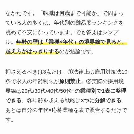
なかたです。「転職は何歳まで可能か」で固まっ
ている人の多くは、年代別の難易度ランキングを
眺めて不安になっています。でも答えはシンプ
ル。
年齢の壁は「業種×年代」の境界線で見ると、
越え方がはっきりする
のが結論です。
押さえるべきは3点だけ。①法律上は雇用対策法10
条で求人の年齢制限が
原則禁止
、②実際の採用境
界線は20代/30代/40代/50代+の
業種別で1表に整理
できる
、③年齢を超える戦略は
3つに分解できる
。
あとは自分の年代×応募業種を表で照合するだけで
す。