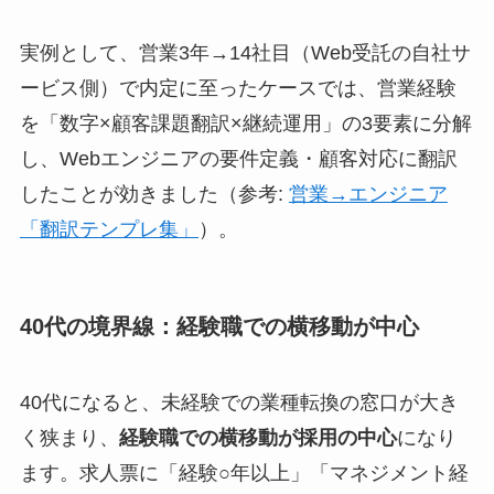
実例として、営業3年→14社目（Web受託の自社サ
ービス側）で内定に至ったケースでは、営業経験
を「数字×顧客課題翻訳×継続運用」の3要素に分解
し、Webエンジニアの要件定義・顧客対応に翻訳
したことが効きました（参考:
営業→エンジニア
「翻訳テンプレ集」
）。
40代の境界線：経験職での横移動が中心
40代になると、未経験での業種転換の窓口が大き
く狭まり、
経験職での横移動が採用の中心
になり
ます。求人票に「経験○年以上」「マネジメント経