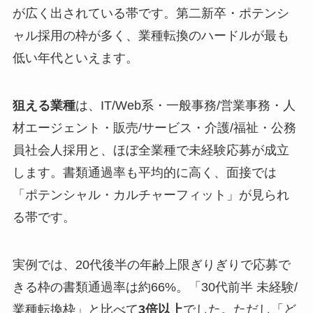
が広く出されている帯です。第二新卒・ポテンシ
ャル採用の枠が多く、業種転換のハードルが最も
低い年代といえます。
狙える業種
は、IT/Web系・一般事務/営業事務・人
材エージェント・販売/サービス・介護/福祉・公務
員社会人採用と、ほぼ全業種で未経験応募が成立
します。書類通過率も平均的に高く、面接では
「ポテンシャル・カルチャーフィット」が見られ
る帯です。
実例では、20代後半の年齢上限ぎりぎりで応募で
きる枠の書類通過率は約66%。「30代前半 未経験/
業種転換枠」と比べて
3倍以上
でした。ただし「ど