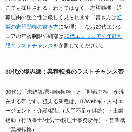
こでも採用される」わけではなく、志望動機・退
職理由の整合性は厳しく見られます（書き方は
転
職の志望動機の書き方
に整理）。なお20代エンジ
ニアの年齢制限の細部は
20代エンジニアの年齢制
限とラストチャンス
を参照してください。
30代の境界線：業種転換のラストチャンス帯
30代は「未経験/業種転換枠」と「即戦力枠」が混
在する帯です。狙える業種は、IT/Web系・人材エ
ージェント・介護/福祉（人手不足が継続）・士業
補助（行政書士/社労士/税理士事務所等）・営業職
（業種転換）。