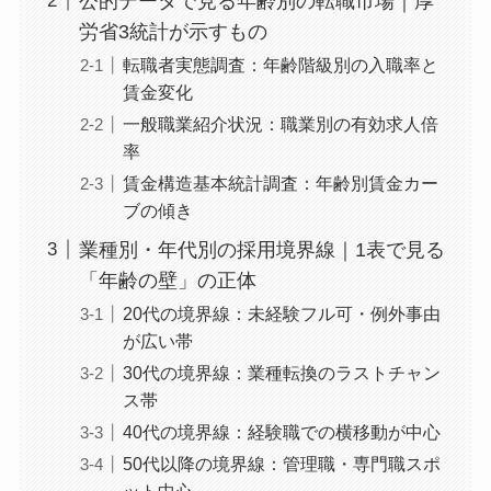
公的データで見る年齢別の転職市場｜厚
労省3統計が示すもの
転職者実態調査：年齢階級別の入職率と
賃金変化
一般職業紹介状況：職業別の有効求人倍
率
賃金構造基本統計調査：年齢別賃金カー
ブの傾き
業種別・年代別の採用境界線｜1表で見る
「年齢の壁」の正体
20代の境界線：未経験フル可・例外事由
が広い帯
30代の境界線：業種転換のラストチャン
ス帯
40代の境界線：経験職での横移動が中心
50代以降の境界線：管理職・専門職スポ
ット中心