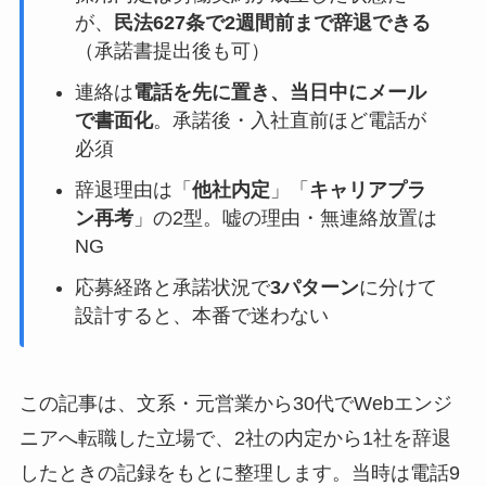
が、
民法627条で2週間前まで辞退できる
（承諾書提出後も可）
連絡は
電話を先に置き、当日中にメール
で書面化
。承諾後・入社直前ほど電話が
必須
辞退理由は「
他社内定
」「
キャリアプラ
ン再考
」の2型。嘘の理由・無連絡放置は
NG
応募経路と承諾状況で
3パターン
に分けて
設計すると、本番で迷わない
この記事は、文系・元営業から30代でWebエンジ
ニアへ転職した立場で、2社の内定から1社を辞退
したときの記録をもとに整理します。当時は電話9