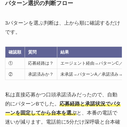
パターン選択の判断フロー
3パターンを選ぶ判断は、上から順に確認するだけ
です。
確認順
質問
結果
①
応募経路は？
エージェント経由→パターンC／
②
承諾済みか？
未承諾→パターンA／承諾済み→パ
私は直接応募かつ口頭承諾済みだったので、自動
的にパターンBでした。
応募経路と承諾状況でパタ
ーンを固定してから台本を選ぶ
と、本番の電話で
迷いが減ります。電話前に5分だけ深呼吸と台本確