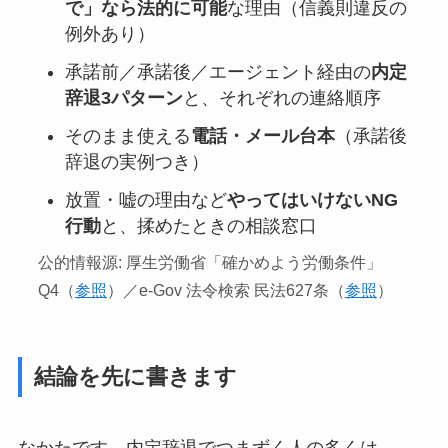
で」なら法的に可能
な理由（信義則違反の
例外あり）
承諾前／承諾後／エージェント経由の
内定
辞退3パターン
と、それぞれの連絡順序
そのまま使える
電話・メール台本
（承諾後
辞退の実例つき）
放置・嘘の理由など
やってはいけないNG
行動
と、揉めたときの相談窓口
公的情報源: 厚生労働省「確かめよう労働条件」
Q4（
参照
）／e-Gov 法令検索 民法627条（
参照
）
結論を先に書きます