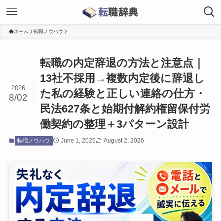
ホーム
転職ノウハウ
転職の内定辞退の方法と注意点｜
13社不採用→複数内定後に辞退し
2026
た私の経験と正しい連絡の仕方・
8/02
民法627条と始期付解約権留保付労
働契約の整理＋3パターン設計
June 1, 2026
August 2, 2026
転職ノウハウ