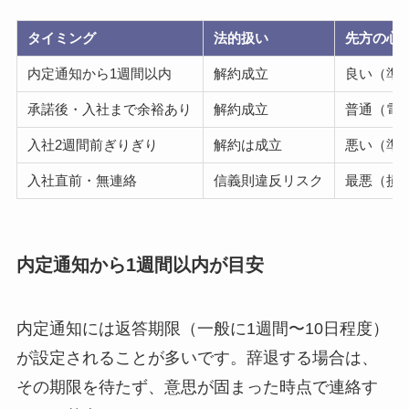
タイミング
法的扱い
先方の心
内定通知から1週間以内
解約成立
良い（準
承諾後・入社まで余裕あり
解約成立
普通（電
入社2週間前ぎりぎり
解約は成立
悪い（準
入社直前・無連絡
信義則違反リスク
最悪（損
内定通知から1週間以内が目安
内定通知には返答期限（一般に1週間〜10日程度）
が設定されることが多いです。辞退する場合は、
その期限を待たず、意思が固まった時点で連絡す