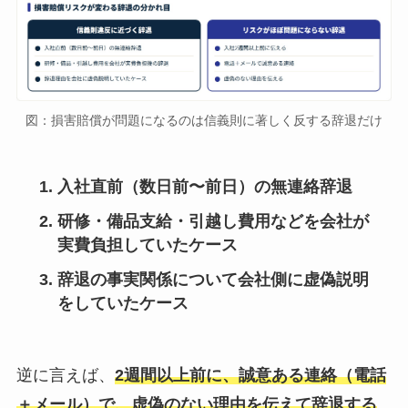
図：損害賠償が問題になるのは信義則に著しく反する辞退だけ
入社直前（数日前〜前日）の無連絡辞退
研修・備品支給・引越し費用などを会社が
実費負担していたケース
辞退の事実関係について会社側に虚偽説明
をしていたケース
逆に言えば、
2週間以上前に、誠意ある連絡（電話
＋メール）で、虚偽のない理由を伝えて辞退する