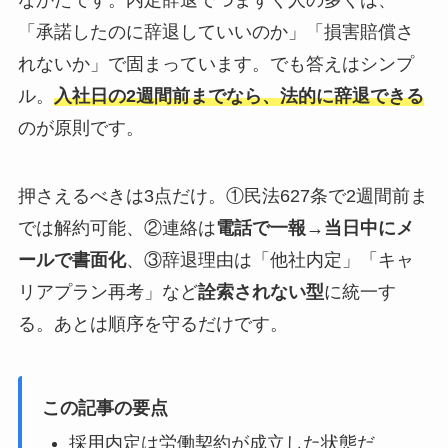
なかたです。内定辞退でつまずく人の多くは、
「承諾したのに辞退していいのか」「損害賠償さ
れないか」で固まっています。でも答えはシンプ
ル。
入社日の2週間前までなら、法的に辞退できる
のが原則です。
押さえるべきは3点だけ。①民法627条で2週間前ま
では解約可能、②連絡は
電話で一報→当日中にメ
ールで書面化
、③辞退理由は「他社内定」「キャ
リアプラン再考」など
詮索されない型
に統一す
る。あとは順序を守るだけです。
この記事の要点
採用内定は労働契約が成立した状態だ