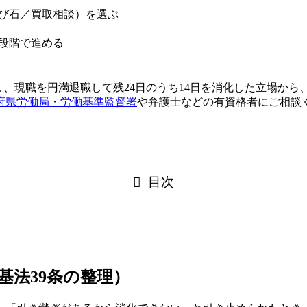
び石／買取相談）を選ぶ
4段階で進める
し、現職を円満退職して残24日のうち14日を消化した立場か
府県労働局・労働基準監督署
や弁護士などの有資格者にご相談
目次
基法39条の整理）