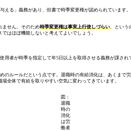
を与える」義務があり、但書で時季変更権が認められています
れません。そのため
時季変更権は事実上行使しづらい
、という
スではほぼ機能しないと考えてよいでしょう。
は、使用者が時季を指定して年5日以上を取得させる義務が課され
ためのルールだという点です。退職時の有給消化は、あくまで
職場全体で有給を取りやすい空気に変わってきています。
図：
退職
時の
消化
は労
働者