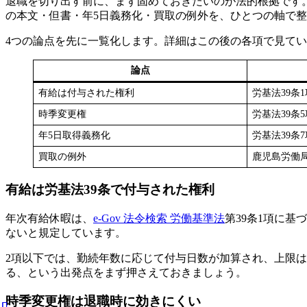
退職を切り出す前に、まず固めておきたいのが法的根拠です
の本文・但書・年5日義務化・買取の例外を、ひとつの軸で
4つの論点を先に一覧化します。詳細はこの後の各項で見て
論点
有給は付与された権利
労基法39条1
時季変更権
労基法39条
年5日取得義務化
労基法39条7
買取の例外
鹿児島労働局
有給は労基法39条で付与された権利
年次有給休暇は、
e-Gov 法令検索 労働基準法
第39条1項に
ないと規定しています。
2項以下では、勤続年数に応じて付与日数が加算され、上限は
る、という出発点をまず押さえておきましょう。
時季変更権は退職時に効きにくい