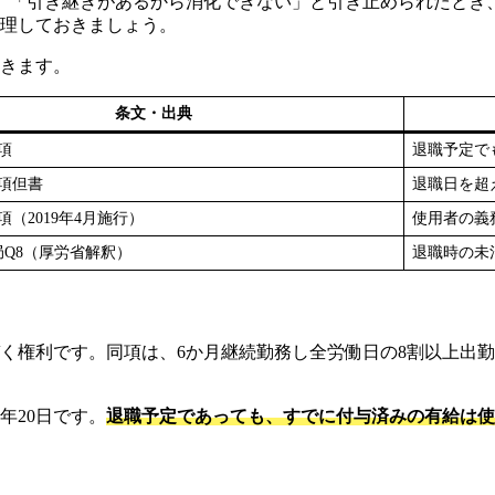
。「引き継ぎがあるから消化できない」と引き止められたとき、
整理しておきましょう。
いきます。
条文・出典
項
退職予定で
5項但書
退職日を超
項（2019年4月施行）
使用者の義
Q8（厚労省解釈）
退職時の未
基づく権利です。同項は、6か月継続勤務し全労働日の8割以上出
年20日です。
退職予定であっても、すでに付与済みの有給は使