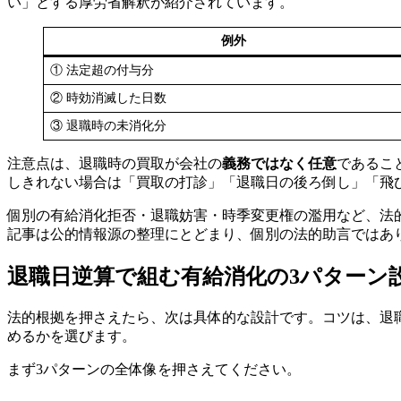
い」とする厚労省解釈が紹介されています。
例外
① 法定超の付与分
② 時効消滅した日数
③ 退職時の未消化分
注意点は、退職時の買取が会社の
義務ではなく任意
であるこ
しきれない場合は「買取の打診」「退職日の後ろ倒し」「飛
個別の有給消化拒否・退職妨害・時季変更権の濫用など、法
記事は公的情報源の整理にとどまり、個別の法的助言ではありま
退職日逆算で組む有給消化の3パターン
法的根拠を押さえたら、次は具体的な設計です。コツは、退
めるかを選びます。
まず3パターンの全体像を押さえてください。