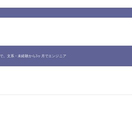
。文系・未経験から3ヶ月でエンジニア転職したNakataが、実際に使った一次