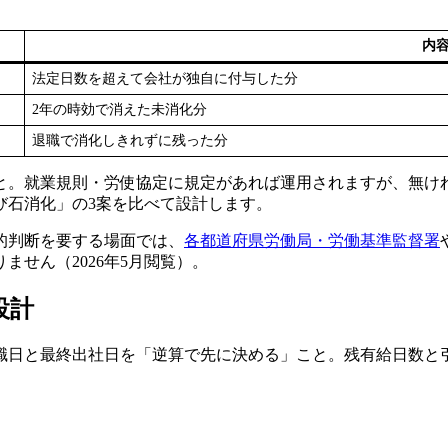
内
法定日数を超えて会社が独自に付与した分
2年の時効で消えた未消化分
退職で消化しきれずに残った分
と。就業規則・労使協定に規定があれば運用されますが、無け
び石消化」の3案を比べて設計します。
的判断を要する場面では、
各都道府県労働局・労働基準監督署
せん（2026年5月閲覧）。
設計
職日と最終出社日を「逆算で先に決める」こと。残有給日数と