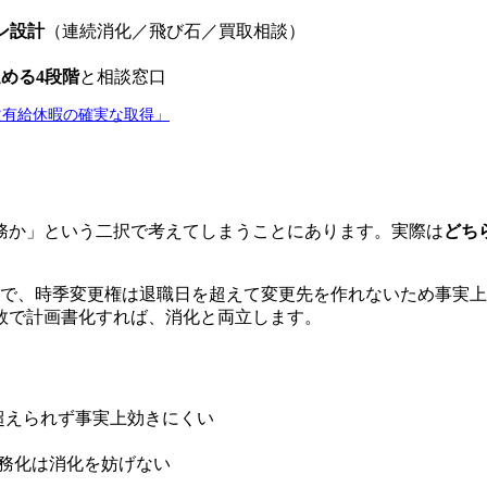
ン設計
（連続消化／飛び石／買取相談）
める4段階
と相談窓口
次有給休暇の確実な取得」
務か」という二択で考えてしまうことにあります。実際は
どち
で、時季変更権は退職日を超えて変更先を作れないため事実上
数で計画書化すれば、消化と両立します。
超えられず事実上効きにくい
務化は消化を妨げない