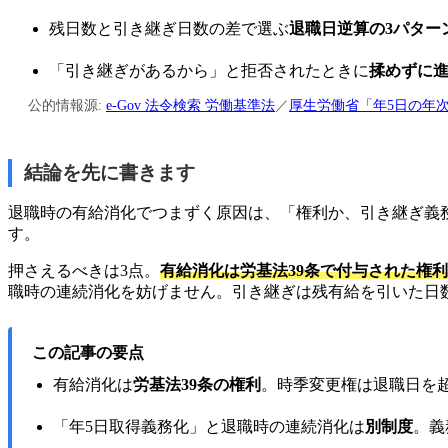
残日数と引き継ぎ日数の差で選ぶ
退職日逆算の3パター
「引き継ぎがあるから」と拒否されたときに
揉めずに進
公的情報源:
e-Gov 法令検索 労働基準法
／
厚生労働省「年5日の年
結論を先に書きます
退職時の有給消化でつまずく原因は、「権利か、引き継ぎ義
す。
押さえるべきは3点。
有給消化は労基法39条で付与された権利
職時の連続消化を妨げません。引き継ぎは残有給を引いた日
この記事の要点
有給消化は
労基法39条の権利
。時季変更権は退職日を
「年5日取得義務化」と退職時の連続消化は
別制度
。義