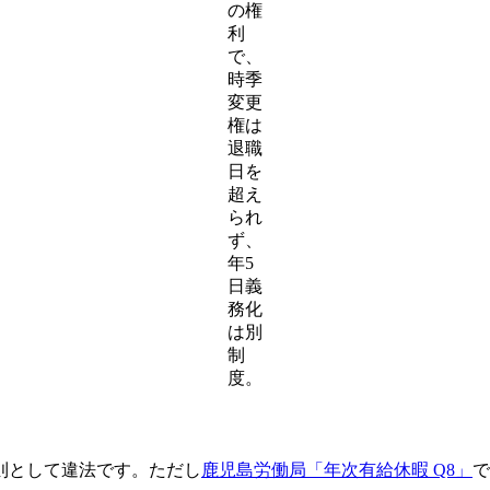
の権
利
で、
時季
変更
権は
退職
日を
超え
られ
ず、
年5
日義
務化
は別
制
度。
則として違法です。ただし
鹿児島労働局「年次有給休暇 Q8」
で