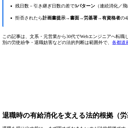
残日数－引き継ぎ日数の差で
3パターン
（連続消化／飛
拒否されたら
計画書提示→書面→労基署→有資格者
の
この記事は、文系・元営業から30代でWebエンジニアへ転職
別の労使紛争・退職妨害などの法的判断は範囲外で、
各都道
退職時の有給消化を支える法的根拠（労