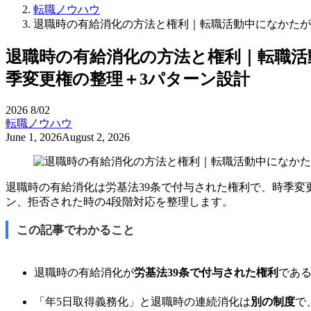
転職ノウハウ
退職時の有給消化の方法と権利｜転職活動中になかたが
退職時の有給消化の方法と権利｜転職活
季変更権の整理＋3パターン設計
2026
8/02
転職ノウハウ
June 1, 2026
August 2, 2026
退職時の有給消化は労基法39条で付与された権利で、時季変
ン、拒否された時の4段階対応を整理します。
この記事でわかること
退職時の有給消化が
労基法39条で付与された権利
であ
「年5日取得義務化」と退職時の連続消化は
別の制度
で