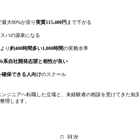
で最大80%が戻り
実質115,400円
まで下がる
コスパの源泉になる
れより
約400時間多い1,000時間
の実務水準
eb系自社開発志望と相性が良い
を確保できる人向け
のスクール
ebエンジニアへ転職した立場と、未経験者の相談を受けてきた
に整理します。
目次