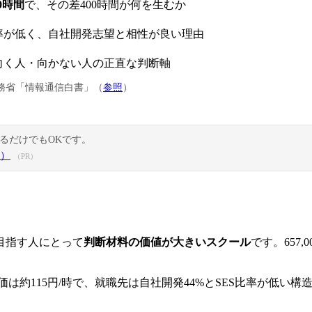
00時間
で、その差400時間が何を生むか
比率が低く、自社開発志望と相性が良い理由
向く人・向かない人の正直な判断軸
務省「情報通信白書」（
参照
）
るだけでもOKです。
式）
（PR）
で目指す人にとって
判断材料の価値が大きいスクール
です。657
価は約115円/時で、就職先は自社開発44%とSES比率が低い構