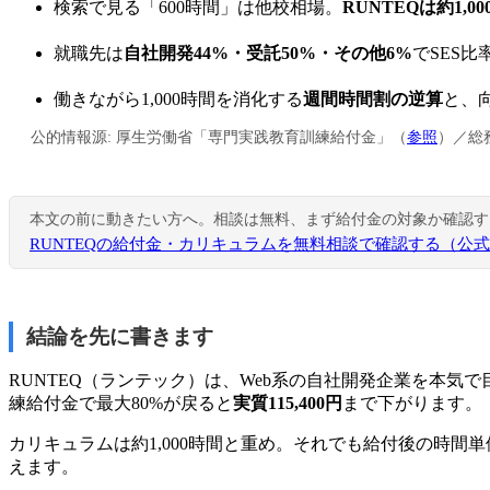
検索で見る「600時間」は他校相場。
RUNTEQは約1,0
就職先は
自社開発44%・受託50%・その他6%
でSES
働きながら1,000時間を消化する
週間時間割の逆算
と、
公的情報源: 厚生労働省「専門実践教育訓練給付金」（
参照
）／総
本文の前に動きたい方へ。相談は無料、まず給付金の対象か確認す
RUNTEQの給付金・カリキュラムを無料相談で確認する（公
結論を先に書きます
RUNTEQ（ランテック）は、Web系の自社開発企業を本気
練給付金で最大80%が戻ると
実質115,400円
まで下がります。
カリキュラムは約1,000時間と重め。それでも給付後の時間単
えます。