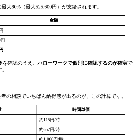
80%（最大525,600円）が支給されます。
金額
0円
00円
0円
要を確認のうえ、
ハローワークで個別に確認するのが確実
で
す。
経験者の相談でいちばん納得感が出るのが、この計算です。
量
時間単価
約115円/時
約657円/時
約1,000円/時