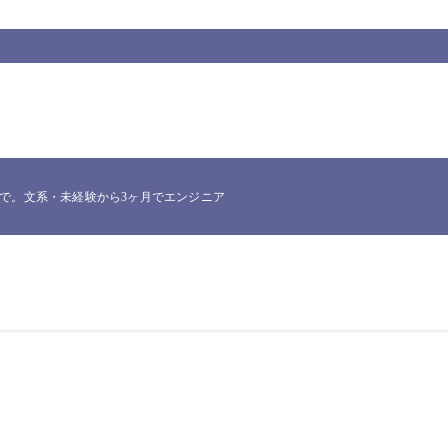
。文系・未経験から3ヶ月でエンジニア転職したNakataが、実際に使った一次