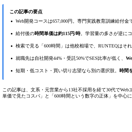
この記事の要点
Web開発コースは657,000円。専門実践教育訓練給付金
給付後の
時間単価は約115円/時
。学習量の多さが逆に
検索で見る「600時間」は他校相場で、RUNTEQはそ
就職先は自社開発44%・受託50%でSES比率が低く、
W
短期・低コスト・買い切り志望なら別の選択肢。
時間
この記事は、文系・元営業から13社不採用を経て30代でW
単価で見たコスパ」と「600時間という数字の正体」を中心