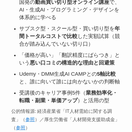
国発の
動画買い切り型オンライン講座
で、
AI・生成AI・プログラミング・デザインを
体系的に学べる
サブスク型・スクール型・買い切り型を
年
間トータルコストで比較
した実額試算（競
合が踏み込んでいない切り口）
「価格が高い」「翻訳精度にばらつき」と
いう
悪い口コミの構造的な理由と回避策
Udemy・DMM生成AI CAMPとの
5軸比較
と、誰に向いて誰には向かないかの判断軸
受講後のキャリア事例5件（
業務効率化・
転職・副業・単価アップ
）と活用の型
公的情報源: 経済産業省「IT人材需給に関する調
査」（
参照
）／厚生労働省「人材開発支援助成金」
（
参照
）