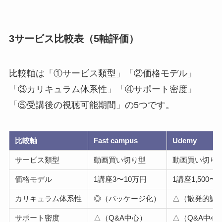
3サービス比較表（5軸評価）
比較軸は「①サービス類型」「②価格モデル」
「③カリキュラム体系性」「④サポート密度」
「⑤受講後の視聴可能期間」の5つです。
比較軸
Fast campus
Udemy
サービス類型
動画買い切り型
動画買い切り
価格モデル
1講座3〜10万円
1講座1,500
カリキュラム体系性
◎（パッケージ化）
△（散発的講
サポート密度
△（Q&A中心）
△（Q&A中心