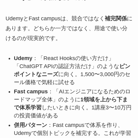
UdemyとFast campusは、競合ではなく
補完関係
に
あります。どちらか一方ではなく、用途で使い分
けるのが現実的です。
Udemy
：「React Hooksの使い方だけ」
「ChatGPT APIの認証方法だけ」のような
ピン
ポイントなニーズ
に向く。1,500〜3,000円のセ
ール価格で気軽に試せる
Fast campus
：「AIエンジニアになるためのロ
ードマップ全体」のように
1領域を上から下ま
で体系学習
したいときに向く。1講座3〜10万円
の投資価値がある
併用パターン
：Fast campusで体系を作り、
Udemyで個別トピックを補完する。これが学習