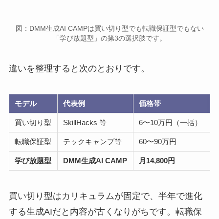
図：DMM生成AI CAMPは買い切り型でも転職保証型でもない
「学び放題型」の第3の選択肢です。
違いを整理すると次のとおりです。
モデル
代表例
価格帯
買い切り型
SkillHacks 等
6〜10万円（一括）
転職保証型
テックキャンプ等
60〜90万円
学び放題型
DMM生成AI CAMP
月14,800円
買い切り型はカリキュラムが固定で、半年で進化
する生成AIだと内容が古くなりがちです。転職保