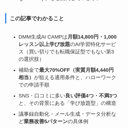
この記事でわかること
DMM生成AI CAMPは
月額14,800円・1,000
レッスン以上学び放題
のAI学習特化サービ
ス（買い切りでも転職保証型でもない第3
の選択肢）
補助金で
最大70%OFF（実質月額4,440円
相当）
が狙える適用条件と、ハローワーク
での申請手順
SNS・口コミに多い
良い評価4つ・不満3つ
と、その背景にある「学び放題型」の構造
議事録自動化・メール生成・データ分析な
ど
業務改善5パターン
の具体例