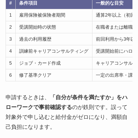
#
条件項目
一般的な目安
1
雇用保険被保険者期間
通算2年以上（初回
2
受講開始時の状態
在職者または離職後
3
過去の利用履歴
前回利用から3年以
4
訓練前キャリアコンサルティング
受講開始前にハロー
5
ジョブ・カード作成
キャリアコンサル時
6
修了基準クリア
一定の出席率・課題
申請するときは、
「自分が条件を満たすか」をハ
ローワークで事前確認する
のが鉄則です。誤って
対象外で申し込むと給付金がゼロになり、満額自
己負担になります。