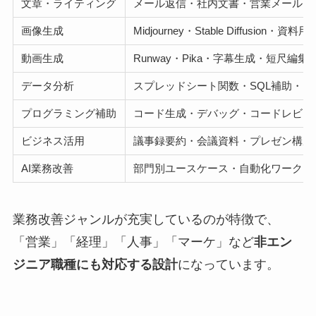
文章・ライティング
メール返信・社内文書・営業メール・
画像生成
Midjourney・Stable Diffusion・資
動画生成
Runway・Pika・字幕生成・短尺編集
データ分析
スプレッドシート関数・SQL補助・グ
プログラミング補助
コード生成・デバッグ・コードレビュ
ビジネス活用
議事録要約・会議資料・プレゼン構成
AI業務改善
部門別ユースケース・自動化ワークフ
業務改善ジャンルが充実しているのが特徴で、
「営業」「経理」「人事」「マーケ」など
非エン
ジニア職種にも対応する設計
になっています。