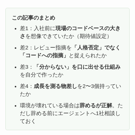
この記事のまとめ
差1：入社前に
現場のコードベースの大き
さ
を想像できていたか（期待値設定）
差2：レビュー指摘を
「人格否定」でなく
「コードへの指摘」
と捉えられたか
差3：
「分からない」を口に出せる仕組み
を自分で作ったか
差4：
成長を測る物差し
を2〜3個持ってい
たか
環境が壊れている場合は
辞めるが正解
。た
だし辞める前にエージェントへ1社相談し
ておく