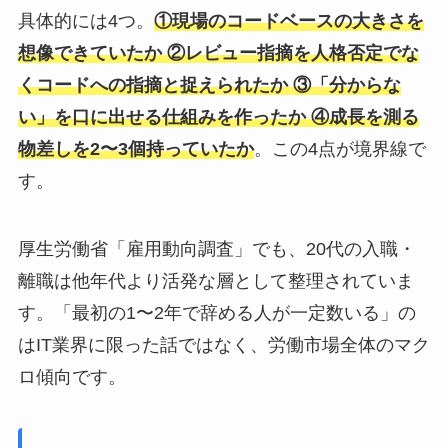
具体的には4つ。
①現場のコードベースの大きさを
想像できていたか ②レビュー指摘を人格否定でな
くコードへの指摘と捉えられたか ③「分からな
い」を口に出せる仕組みを作ったか ④成長を測る
物差しを2〜3個持っていたか
。この4点が境界線で
す。
厚生労働省「雇用動向調査」でも、20代の入職・
離職は他年代より活発な層として整理されていま
す。「最初の1〜2年で辞める人が一定数いる」の
はIT業界に限った話ではなく、労働市場全体のマク
ロ傾向です。