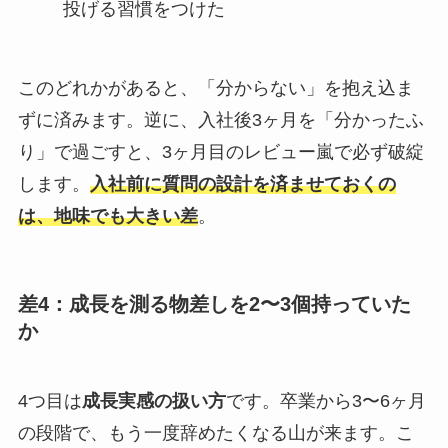
投げる習慣をつけた
このどれかがあると、「分からない」を抱え込ま
ずに済みます。逆に、入社後3ヶ月を「分かったふ
り」で過ごすと、3ヶ月目のレビュー嵐で必ず破綻
します。
入社前に質問の設計を済ませておくの
は、地味でも大きい差
。
差4：成長を測る物差しを2〜3個持っていた
か
4つ目は
成長実感の扱い方
です。卒業から3〜6ヶ月
の段階で、もう一度辞めたくなる山が来ます。こ