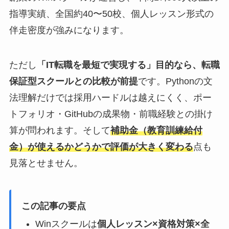
指導実績、全国約40〜50校、個人レッスン形式の
伴走密度が強みになります。
ただし
「IT転職を最短で実現する」目的なら、転職
保証型スクールとの比較が前提
です。Pythonの文
法理解だけでは採用ハードルは越えにくく、ポー
トフォリオ・GitHubの成果物・前職経験との掛け
算が問われます。そして
補助金（教育訓練給付
金）が使えるかどうかで評価が大きく変わる
点も
見落とせません。
この記事の要点
Winスクールは
個人レッスン×資格対策×全