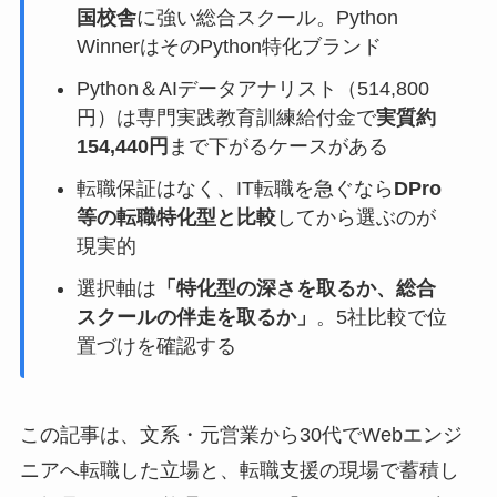
国校舎
に強い総合スクール。Python
WinnerはそのPython特化ブランド
Python＆AIデータアナリスト（514,800
円）は専門実践教育訓練給付金で
実質約
154,440円
まで下がるケースがある
転職保証はなく、IT転職を急ぐなら
DPro
等の転職特化型と比較
してから選ぶのが
現実的
選択軸は
「特化型の深さを取るか、総合
スクールの伴走を取るか」
。5社比較で位
置づけを確認する
この記事は、文系・元営業から30代でWebエンジ
ニアへ転職した立場と、転職支援の現場で蓄積し