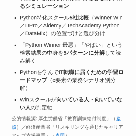
るシミュレーション
Python特化スクール
5社比較
（Winner Win
／DPro／Aidemy／TechAcademy Python
／DataMix）の位置づけと選び分け
「Python Winner 最悪」「やばい」という
検索結果の中身を
5パターンに分解
して読
み解く
Pythonを学んで
IT転職に届くための学習ロ
ードマップ
（α要素の業務シナリオ別分
解）
Winスクールが
向いている人・向いていな
い人
の判定軸
公的情報源: 厚生労働省「教育訓練給付制度」（
参
照
）／経済産業省「リスキリングを通じたキャリア
アップ支援事業」（
参照
）