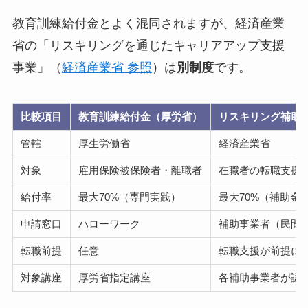
教育訓練給付金とよく混同されますが、経済産業
省の「リスキリングを通じたキャリアアップ支援
事業」（
経済産業省 参照
）は
別制度
です。
比較項目
教育訓練給付金（厚労省）
リスキリング補助
管轄
厚生労働省
経済産業省
対象
雇用保険被保険者・離職者
在職者の転職支援
給付率
最大70%（専門実践）
最大70%（補助金
申請窓口
ハローワーク
補助事業者（民間
転職前提
任意
転職支援が前提に
対象講座
厚労省指定講座
各補助事業者が認