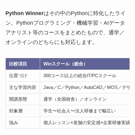
Python Winner
はその中のPythonに特化したライ
ン。Pythonプログラミング・機械学習・AIデータ
アナリスト等のコースをまとめたもので、通学／
オンラインのどちらにも対応します。
比較項目
Winスクール（総合）
位置づけ
300コース以上の総合IT/PCスクール
主な学習内容
Java／C／Python／AutoCAD／MOS／デザ
開講形態
通学（全国校舎）／オンライン
対象層
学生〜社会人〜法人研修まで幅広い
強み
個人レッスン×老舗の安定感×企業研修実績