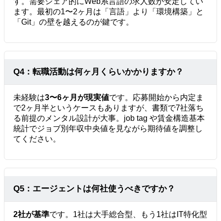
す。需要シェア的にWeb系言語の求人数が安定してい
ます。最初の1〜2ヶ月は「言語」より「環境構築」と
「Git」の壁を越えるのが鍵です。
Q4：転職活動は何ヶ月くらいかかりますか？
未経験は
3〜6ヶ月が現実値
です。応募開始から内定ま
で2ヶ月半というケースもありますが、書類で7社落ち
る前提のメンタル設計が大事。job tag や賃金構造基本
統計でジョブ別年収中央値を見ながら期待値を調整し
てください。
Q5：エージェントは何社使うべきですか？
2社が基準
です。1社は大手総合型、もう1社はIT特化型