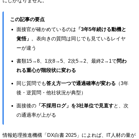
にしかなりません。
この記事の要点
面接官が確かめているのは
「3年5年続ける動機と
覚悟」
。表向きの質問は同じでも見ているレイヤ
ーが違う
書類15→8、1次8→5、2次5→2、最終2→1で
問わ
れる重心が階段状に変わる
同じ質問でも
答え方一つで通過確率が変わる
（3年
後・逆質問・他社状況が典型）
面接後の
「不採用ログ」を3社単位で見直す
と、次
の通過率が上がる
情報処理推進機構「DX白書 2025」によれば、IT人材の量が