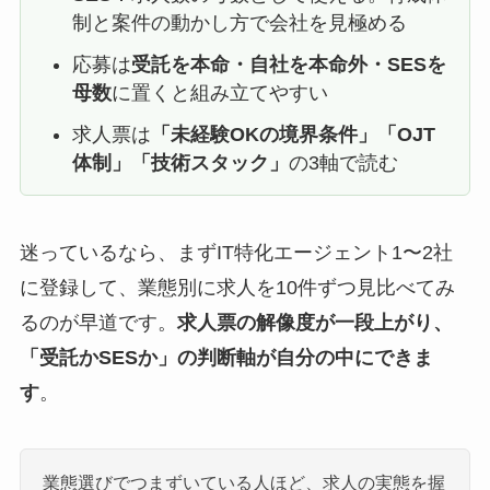
制と案件の動かし方で会社を見極める
応募は
受託を本命・自社を本命外・SESを
母数
に置くと組み立てやすい
求人票は
「未経験OKの境界条件」「OJT
体制」「技術スタック」
の3軸で読む
迷っているなら、まずIT特化エージェント1〜2社
に登録して、業態別に求人を10件ずつ見比べてみ
るのが早道です。
求人票の解像度が一段上がり、
「受託かSESか」の判断軸が自分の中にできま
す
。
業態選びでつまずいている人ほど、求人の実態を握