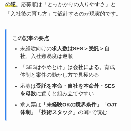
の逆
。応募順は「とっかかりの入りやすさ」と
「入社後の育ち方」で設計するのが現実的です。
この記事の要点
未経験向けの
求人数はSES＞受託＞自
社
、入社難易度は逆順
「SESはやめとけ」は
会社による
。育成
体制と案件の動かし方で見極める
応募は
受託を本命・自社を本命外・SES
を母数
に置くと組み立てやすい
求人票は
「未経験OKの境界条件」「OJT
体制」「技術スタック」
の3軸で読む