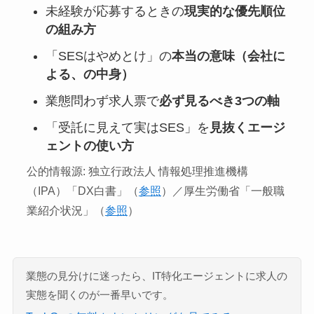
未経験が応募するときの
現実的な優先順位
の組み方
「SESはやめとけ」の
本当の意味（会社に
よる、の中身）
業態問わず求人票で
必ず見るべき3つの軸
「受託に見えて実はSES」を
見抜くエージ
ェントの使い方
公的情報源: 独立行政法人 情報処理推進機構
（IPA）「DX白書」（
参照
）／厚生労働省「一般職
業紹介状況」（
参照
）
業態の見分けに迷ったら、IT特化エージェントに求人の
実態を聞くのが一番早いです。