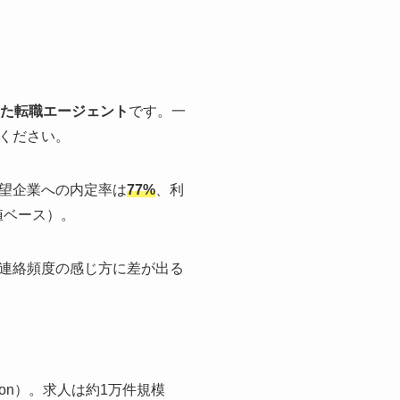
た転職エージェント
です。一
ください。
望企業への内定率は
77%
、利
値ベース）。
連絡頻度の感じ方に差が出る
ion）。求人は約1万件規模