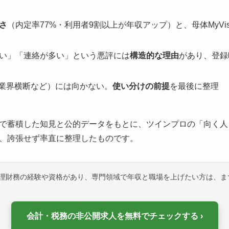
さ
（内定率77%・利用者9割以上が年収アップ）と、母体MyVis
い」「連絡が多い」という悪評には
構造的な理由
があり、登録
全業界横断など）には向かない。
使い分けの前提
を最後に整理
で蓄積した知見と公的データをもとに、ツインプロの「向く人
、誇張せず率直に整理したものです。
・経理財務の経験や資格があり、専門領域で年収と職場を上げたい方は、ま
会計・税務の非公開求人を無料でチェックする