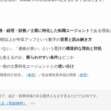
務・経理・財務／士業に特化した転職エージェント
である理由
の9割以上が年収アップという数字の
背景と読み解き方
いない」「連絡が多い」という悪評の
構造的な理由と対処
も使えるのか、
断られやすい条件
はどこか
・他の士業特化エージェントとの
使い分け
般職業紹介状況」（
参照
）／賃金構造基本統計調査（
参照
）
料で、会計・税務領域の非公開求人をまず見るだけでもOKです。
見る（登録無料）
（PR）