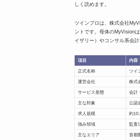
しく読めます。
ツインプロは、株式会社MyV
ントです。母体のMyVisi
イザリー）やコンサル系会計
項目
内容
正式名称
ツイン
運営会社
株式会
サービス形態
会計
主な対象
公認
求人規模
約1
強み領域
監査
主なエリア
首都