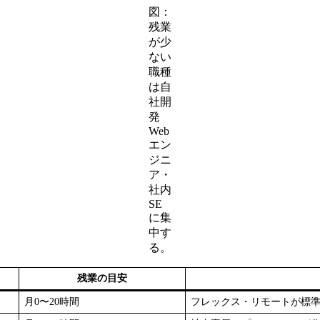
図：
残業
が少
ない
職種
は自
社開
発
Web
エン
ジニ
ア・
社内
SE
に集
中す
る。
残業の目安
月0〜20時間
フレックス・リモートが標