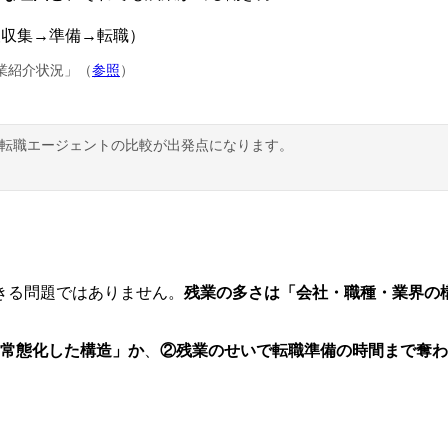
報収集→準備→転職）
業紹介状況」（
参照
）
T転職エージェントの比較が出発点になります。
きる問題ではありません。
残業の多さは「会社・職種・業界の
常態化した構造」か
、
②残業のせいで転職準備の時間まで奪わ