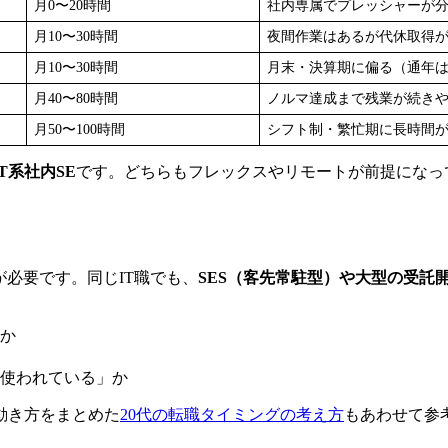
月0〜20時間
社内専属でプレッシャーが
月10〜30時間
夜間作業はあるが代休取得
月10〜30時間
月末・決算期に偏る（通年
月40〜80時間
ノルマ達成まで残業が続き
月50〜100時間
シフト制・繁忙期に長時間
T系社内SE
です。どちらもフレックスやリモートが前提になっ
が必要です。同じIT職でも、
SES（客先常駐型）や大型の受託
か
使われている」か
動き方をまとめた
20代の転職タイミングの考え方
もあわせて参