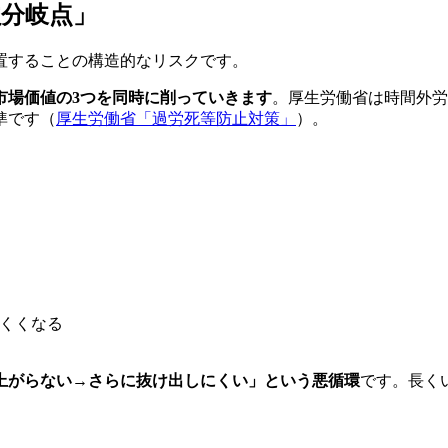
分岐点」
置することの構造的なリスクです。
市場価値の3つを同時に削っていきます
。厚生労働省は時間外労
準です（
厚生労働省「過労死等防止対策」
）。
くくなる
上がらない→さらに抜け出しにくい」という悪循環
です。長く