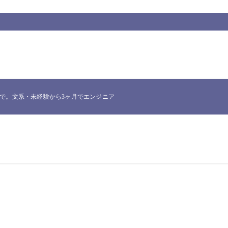
。文系・未経験から3ヶ月でエンジニア転職したNakataが、実際に使った一次