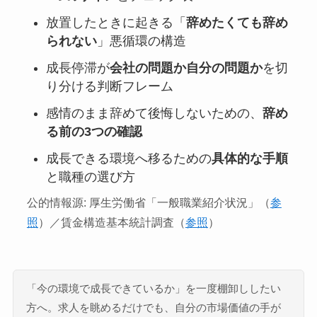
放置したときに起きる「
辞めたくても辞め
られない
」悪循環の構造
成長停滞が
会社の問題か自分の問題か
を切
り分ける判断フレーム
感情のまま辞めて後悔しないための、
辞め
る前の3つの確認
成長できる環境へ移るための
具体的な手順
と職種の選び方
公的情報源: 厚生労働省「一般職業紹介状況」（
参
照
）／賃金構造基本統計調査（
参照
）
「今の環境で成長できているか」を一度棚卸ししたい
方へ。求人を眺めるだけでも、自分の市場価値の手が