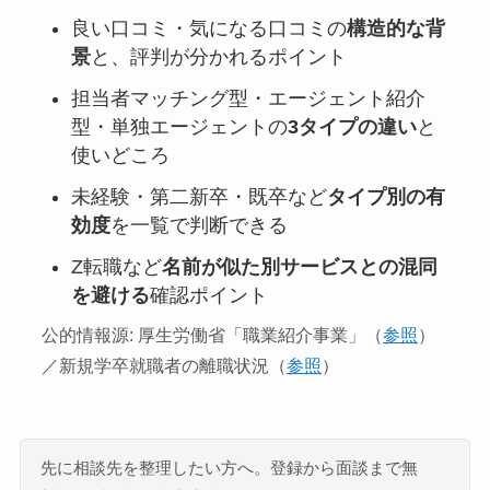
良い口コミ・気になる口コミの
構造的な背
景
と、評判が分かれるポイント
担当者マッチング型・エージェント紹介
型・単独エージェントの
3タイプの違い
と
使いどころ
未経験・第二新卒・既卒など
タイプ別の有
効度
を一覧で判断できる
Z転職など
名前が似た別サービスとの混同
を避ける
確認ポイント
公的情報源: 厚生労働省「職業紹介事業」（
参照
）
／新規学卒就職者の離職状況（
参照
）
先に相談先を整理したい方へ。登録から面談まで無