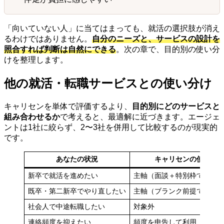
「向いていない人」に当てはまっても、就活の選択肢が消え
るわけではありません。
自分のニーズと、サービスの設計を
照合すれば判断は自然にできる
。次の章で、目的別の使い分
けを整理します。
他の就活・転職サービスとの使い分け
キャリセンを単体で評価するより、
目的別にどのサービスと
組み合わせるか
で考えると、最適解に近づきます。エージェ
ントは1社に絞らず、2〜3社を併用して比較するのが現実的
です。
あなたの状況
キャリセンの使い方
新卒で就活を進めたい
主軸（面談＋特別枠で母数
既卒・第二新卒でやり直したい
主軸（ブランク前提で伴走
社会人で中途転職したい
対象外
連絡頻度を抑えたい
頻度を申告して利用