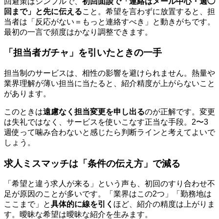
回避策はシンプルで、
初回面談で「連絡はメール中心・週◯
回まで」と先に伝える
こと。希望を言わずに放置すると、担
当者は「反応がない＝もっと連絡すべき」と動きがちです。
最初の一言で頻度はかなり調整できます。
「担当者ガチャ」を引いたときの一手
担当制のサービスは、相性の影響を避けられません。熱量や
業界理解が薄い担当に当たると、紹介精度が上がらないこと
があります。
このときは
遠慮なく担当変更を申し出る
のが正解です。変更
は失礼ではなく、サービスを使いこなす正当な手段。2〜3
週使って噛み合わないと感じたら判断ラインと考えてよいで
しょう。
求人ミスマッチは「条件の伝え方」で減る
「希望と違う求人が来る」という声も、初回のすり合わせ不
足が原因のことが多いです。「業界はこの2つ」「勤務地は
ここまで」と
具体的に線を引く
ほど、紹介の精度は上がりま
す。曖昧な希望は曖昧な紹介を生みます。