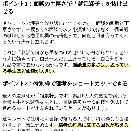
ポイント1：面談の手厚さで「就活迷子」を抜け出
せる
キャリセンの評判で繰り返し出てくるのが、
面談の回数と丁
寧さ
です。一度きりの面談で求人を流すのではなく、価値観
の棚卸しから志望動機の言語化まで、何度も付き合ってくれ
るという声が目立ちます。
これは「就活で何から手をつければいいか分からない」とい
う人に効きます。自分一人だと止まってしまう自己分析を、
対話で前に進められるからです。
面談量の多さは、迷ってい
る学生ほど価値が大きい
。
ポイント2：特別枠で選考をショートカットできる
最大の差別化が
「特別枠」
です。累計6万人の支援で築いた
企業人事との関係をもとに、書類選考や一次面接を免除して
進めるルートが用意されているケースがあります。
通常ルートでは何社も書類で落ちる人でも、特別枠なら面接
の場まで一気に進めます。
選考の打席に立てる回数が増える