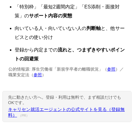
「特別枠」「最短2週間内定」「ES添削・面接対
策」の
サポート内容の実態
向いている人・向いていない人の
判断軸
と、他サー
ビスとの使い分け
登録から内定までの
流れと、つまずきやすいポイン
トの回避策
公的情報源: 厚生労働省「新規学卒者の離職状況」（
参照
）／
職業安定法（
参照
）
先に動きたい方へ。登録・利用は無料で、まず相談だけでも
OKです。
キャリセン就活エージェントの公式サイトを見る（登録無
料）
（PR）