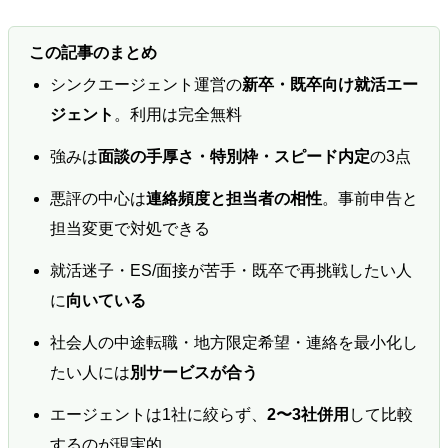
この記事のまとめ
シンクエージェント運営の
新卒・既卒向け就活エー
ジェント
。利用は完全無料
強みは
面談の手厚さ・特別枠・スピード内定
の3点
悪評の中心は
連絡頻度と担当者の相性
。事前申告と
担当変更で対処できる
就活迷子・ES/面接が苦手・既卒で再挑戦したい人
に
向いている
社会人の中途転職・地方限定希望・連絡を最小化し
たい人には
別サービスが合う
エージェントは1社に絞らず、
2〜3社併用
して比較
するのが現実的