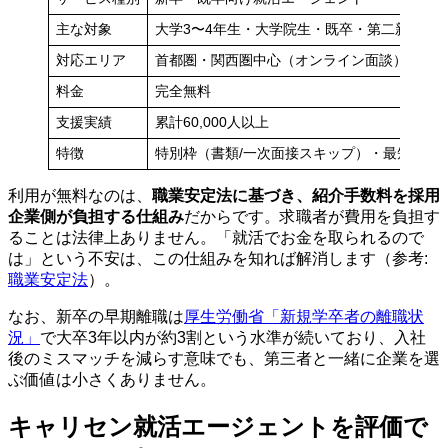
主な対象
大学3〜4年生・大学院生・既卒・第二新卒
対応エリア
首都圏・関西圏中心（オンライン面談）
料金
完全無料
支援実績
累計60,000人以上
特徴
特別枠（書類/一次面接スキップ）・最短2週
利用が無料なのは、
職業安定法に基づき、紹介手数料を採用
企業側が負担する仕組み
だからです。求職者が費用を負担す
ることは法律上ありません。「就活でお金を取られるので
は」という不安は、この仕組みを知れば解消します（参考:
職業安定法
）。
なお、新卒の早期離職は
厚生労働省「新規学卒者の離職状
況」
で大卒3年以内が約3割という水準が続いており、入社
後のミスマッチを減らす意味でも、第三者と一緒に企業を選
ぶ価値は小さくありません。
キャリセン就活エージェントを評価で