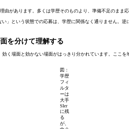
、理由があります。多くは学歴そのものより、準備不足のまま
きない」という状態での応募は、学歴に関係なく通りません。逆
場面を分けて理解する
、効く場面と効かない場面がはっきり分かれています。ここを
図：
学歴
フィ
ルタ
ーは
大手
SIer
に残
る
が、