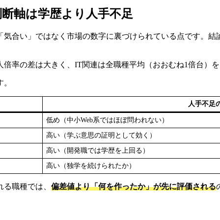
判断軸は学歴より人手不足
「気合い」ではなく市場の数字に裏づけられている点です。結論
人倍率の差は大きく、IT関連は全職種平均（おおむね1倍台）
す。
人手不足の
低め（中小Web系ではほぼ問われない）
高い（学ぶ意思の証明として効く）
高い（開発職では学歴を上回る）
高い（独学を続けられたか）
られる職種では、
偏差値より「何を作ったか」が先に評価される