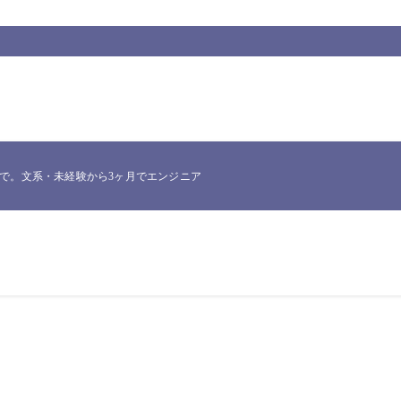
。文系・未経験から3ヶ月でエンジニア転職したNakataが、実際に使った一次