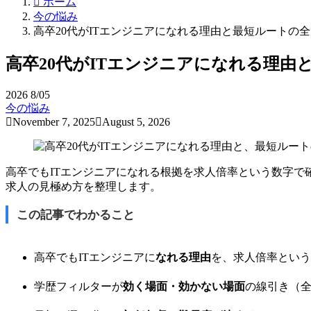
ホーム
今の悩み
高卒20代がITエンジニアになれる理由と最短ルートの
高卒20代がITエンジニアになれる理由
2026
8/05
今の悩み
November 7, 2025
August 5, 2026
高卒でもITエンジニアになれる根拠を求人倍率という数字で
求人の見極め方を整理します。
この記事でわかること
高卒でもITエンジニアに
なれる理由
を、求人倍率という
学歴フィルターが
効く場面・効かない場面
の線引き（