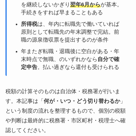
を継続しないかぎり
翌年6月から
が基本。
手続きをすれば早まることもある
所得税
は、年内に転職先で働いていれば
原則として転職先の年末調整で完結。前
職の源泉徴収票を提出するのが条件
年またぎ転職・退職後に空白がある・年
末時点で無職、のいずれかなら
自分で確
定申告
。払い過ぎなら還付も受けられる
税額の計算そのものは自治体・税務署が行いま
す。本記事は「
何が・いつ・どう切り替わるか
」
という制度の流れを整理するもので、個別の税額
や判断は最終的に税務署・市区町村・税理士へ確
認してください。