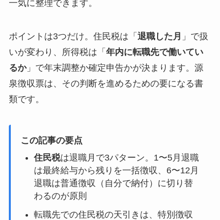
一気に整理できます。
ポイントは3つだけ。住民税は「
退職した月
」で扱
いが変わり、所得税は「
年内に転職先で働いてい
るか
」で年末調整か確定申告かが決まります。源
泉徴収票は、その判断を進めるための要になる書
類です。
この記事の要点
住民税
は退職月で3パターン。1〜5月退職
は最終給与から残りを一括徴収、6〜12月
退職は普通徴収（自分で納付）に切り替
わるのが原則
転職先での住民税の天引きは、特別徴収