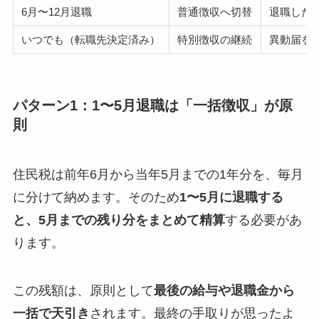
6月〜12月退職
普通徴収へ切替
退職した
いつでも（転職先決定済み）
特別徴収の継続
異動届を
パターン1：1〜5月退職は「一括徴収」が原
則
住民税は前年6月から当年5月までの1年分を、毎月
に分けて納めます。そのため
1〜5月に退職する
と、5月までの残り分をまとめて精算
する必要があ
ります。
この残額は、原則として
最後の給与や退職金から
一括で天引き
されます。最終の手取りが思ったよ