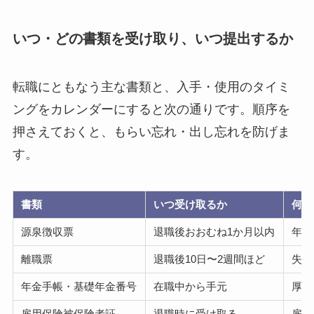
いつ・どの書類を受け取り、いつ提出するか
転職にともなう主な書類と、入手・使用のタイミ
ングをカレンダーにすると次の通りです。順序を
押さえておくと、もらい忘れ・出し忘れを防げま
す。
書類
いつ受け取るか
何に
源泉徴収票
退職後おおむね1か月以内
年末
離職票
退職後10日〜2週間ほど
失業
年金手帳・基礎年金番号
在職中から手元
厚生
雇用保険被保険者証
退職時に受け取る
雇用