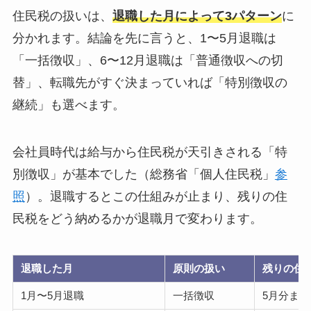
住民税の扱いは、
退職した月によって3パターン
に
分かれます。結論を先に言うと、1〜5月退職は
「一括徴収」、6〜12月退職は「普通徴収への切
替」、転職先がすぐ決まっていれば「特別徴収の
継続」も選べます。
会社員時代は給与から住民税が天引きされる「特
別徴収」が基本でした（総務省「個人住民税」
参
照
）。退職するとこの仕組みが止まり、残りの住
民税をどう納めるかが退職月で変わります。
退職した月
原則の扱い
残りの住
1月〜5月退職
一括徴収
5月分ま