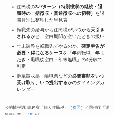
住民税の
3パターン（特別徴収の継続・退
職時の一括徴収・普通徴収への切替）
を退
職月別に整理した早見表
転職先の給与から住民税が
いつから天引き
されるか
と、空白期間が空いたときの扱い
年末調整を転職先でやるのか、
確定申告が
必要・得になるケース
を「年内転職・年ま
たぎ・退職後空白・年末無職」の4分岐で
判定
源泉徴収票・離職票などの
必要書類をいつ
受け取り、いつ提出するか
のタイミングカ
レンダー
公的情報源: 総務省「個人住民税」（
参照
）／国税庁「源
泉徴収票」（
参照
）