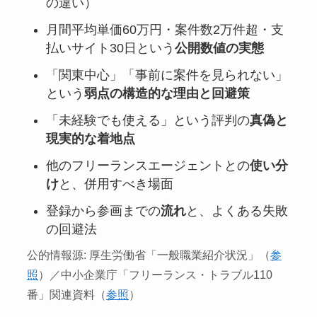
の違い）
月間平均単価60万円・案件数2万件超・支
払いサイト30日という
公開数値の実態
「関東中心」「事前に案件を見られない」
という
弱点の構造的な理由と回避策
「未経験でも使える」という評判の
真偽と
現実的な着地点
他のフリーランスエージェントとの
使い分
け
と、併用すべき場面
登録から参画までの
流れ
と、よくある失敗
の回避法
公的情報源: 厚生労働省「一般職業紹介状況」（
参
照
）／中小企業庁「フリーランス・トラブル110
番」関連資料（
参照
）