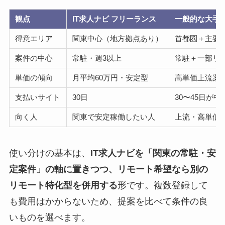
観点
IT求人ナビ フリーランス
一般的な大手
得意エリア
関東中心（地方拠点あり）
首都圏＋主要
案件の中心
常駐・週3以上
常駐＋一部リ
単価の傾向
月平均60万円・安定型
高単価上流案
支払いサイト
30日
30〜45日が中
向く人
関東で安定稼働したい人
上流・高単価
使い分けの基本は、
IT求人ナビを「関東の常駐・安
定案件」の軸に置きつつ、リモート希望なら別の
リモート特化型を併用する
形です。複数登録して
も費用はかからないため、提案を比べて条件の良
いものを選べます。