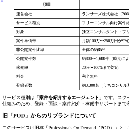
項目
運営会社
ランサーズ株式会社（20
サービス種別
フリーコンサル向け案件
対象
独立コンサルタント・フリ
案件単価帯
月額100万〜250万円が中
非公開案件比率
全体の約85%
公開案件数
約800〜1,600件（時期
稼働率
20%〜100%まで対応
料金
完全無料
登録者数
約3,300名（うちコンサル
サービス種別は「
案件を紹介するエージェント
」です。スク
仕組みのため、登録・面談・案件紹介・稼働中サポートまで
旧「POD」からのリブランドについて
このサービスは旧称「Professionals On Deman