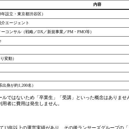
内容
08年設立・東京都渋谷区）
紹介エージェント
ーコンサル（戦略／DX／新規事業／PM・PMO等）
心
により変動）
系出身が約1,200名）
ールではないため「卒業生」「受講」といった概念はありませ
利用者に費用は発生しません。
d（POD）」として13年以上の運営実績があり、その後ランサーズグ