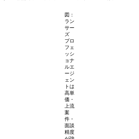
図：
ラン
サー
ズ
プロ
フェ
ッシ
ョナ
ルエ
ージ
ェン
トは
高単
価・
上流
案
件・
面談
精度
が強