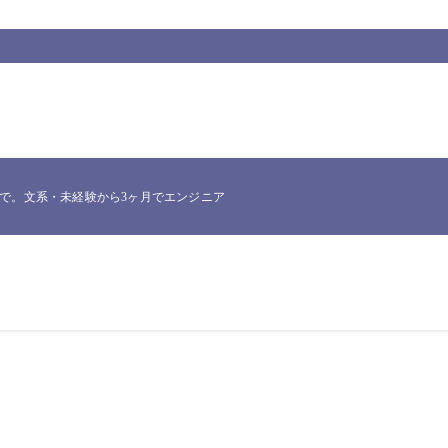
。文系・未経験から3ヶ月でエンジニア転職したNakataが、実際に使った一次