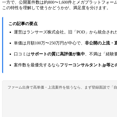
一方で、公開案件数は約800〜1,600件とメガプラットフォ
この特性を理解して使うかどうかが、満足度を分けます。
この記事の要点
運営はランサーズ株式会社。旧「POD」から統合され
単価は月額100万〜250万円が中心で、
非公開の上流・直
口コミは
サポートの質に高評価が集中
、不満は「経験
案件数を最優先するなら
フリーコンサルタント.jp等と
ファーム出身で高単価・上流案件を狙うなら、まず登録面談で「