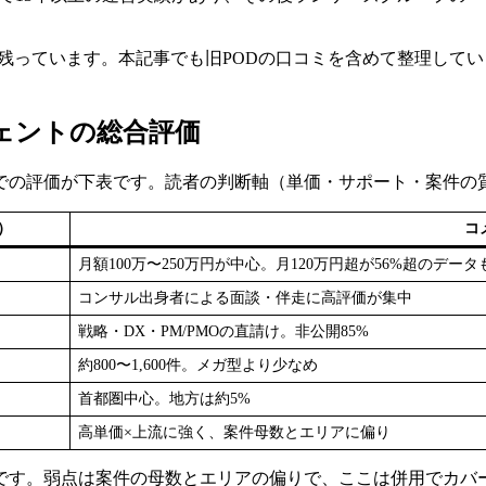
く残っています。本記事でも旧PODの口コミを含めて整理して
ェントの総合評価
での評価が下表です。読者の判断軸（単価・サポート・案件の
）
コ
月額100万〜250万円が中心。月120万円超が56%超のデータ
コンサル出身者による面談・伴走に高評価が集中
戦略・DX・PM/PMOの直請け。非公開85%
約800〜1,600件。メガ型より少なめ
首都圏中心。地方は約5%
高単価×上流に強く、案件母数とエリアに偏り
です。弱点は案件の母数とエリアの偏りで、ここは併用でカバ