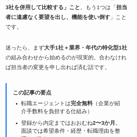
3社を併用して比較する」こと
。もう1つは「
担当
者に遠慮なく要望を出し、機能を使い倒す
」こと
です。
迷ったら、まず
大手1社＋業界・年代の特化型1社
の組み合わせから始めるのが現実的。合わなけれ
ば担当者の変更を申し出れば済む話です。
この記事の要点
転職エージェントは
完全無料
（企業が紹
介手数料を負担する仕組み）
登録から内定まではおおむね
2〜3か月
。
面談では希望条件・経歴・転職理由を整