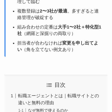
理して臨む
複数登録は
2〜3社が最適
。多すぎると連
絡管理が破綻する
組み合わせの定番は
大手1〜2社＋特化型1
社
（網羅と深掘りの両取り）
担当者が合わなければ
変更を申し出てよ
い
（角を立てない例文あり）
目次
転職エージェントとは｜転職サイトとの
違いと無料の理由
なぜ無料で使えるのか