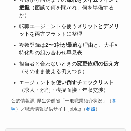
登録から内定までの
流れをタイムラインで
把握
（面談で何を聞かれ、何を準備する
か）
転職エージェントを使う
メリットとデメリ
ット
を両方フラットに整理
複数登録は
2〜3社が最適
な理由と、大手×
特化型の組み合わせ早見表
担当者と合わないときの
変更依頼の伝え方
（そのまま使える例文つき）
エージェントを
使い倒すチェックリスト
（求人・添削・模擬面接・年収交渉）
公的情報源: 厚生労働省「一般職業紹介状況」（
参
照
）／職業情報提供サイト jobtag（
参照
）