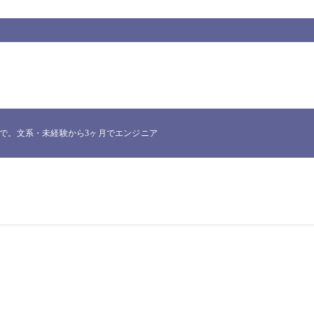
。文系・未経験から3ヶ月でエンジニア転職したNakataが、実際に使った一次