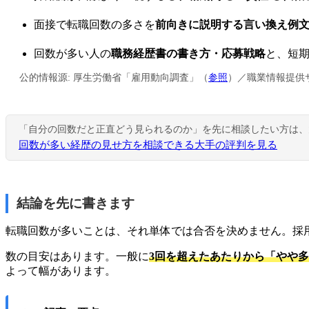
面接で転職回数の多さを
前向きに説明する言い換え例
回数が多い人の
職務経歴書の書き方・応募戦略
と、短期
公的情報源: 厚生労働省「雇用動向調査」（
参照
）／職業情報提供サイ
「自分の回数だと正直どう見られるのか」を先に相談したい方は、
回数が多い経歴の見せ方を相談できる大手の評判を見る
結論を先に書きます
転職回数が多いことは、それ単体では合否を決めません。採
数の目安はあります。一般に
3回を超えたあたりから「やや
よって幅があります。