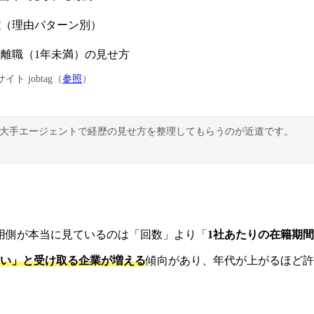
文
（理由パターン別）
離職（1年未満）の見せ方
ト jobtag（
参照
）
大手エージェントで経歴の見せ方を整理してもらうのが近道です。
用側が本当に見ているのは「回数」より「
1社あたりの在籍期
多い」と受け取る企業が増える
傾向があり、年代が上がるほど許