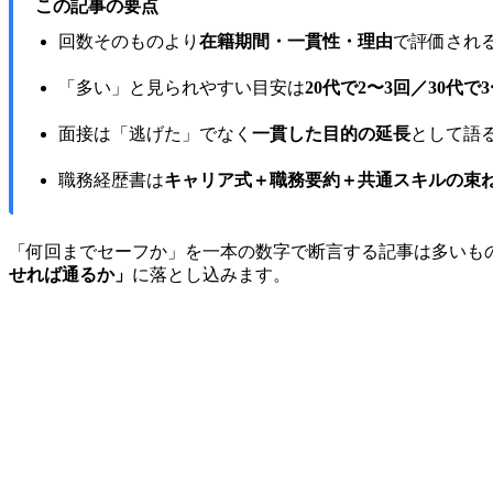
この記事の要点
回数そのものより
在籍期間・一貫性・理由
で評価され
「多い」と見られやすい目安は
20代で2〜3回／30代で
面接は「逃げた」でなく
一貫した目的の延長
として語
職務経歴書は
キャリア式＋職務要約＋共通スキルの束
「何回までセーフか」を一本の数字で断言する記事は多いも
せれば通るか」
に落とし込みます。