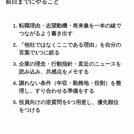
前日までにやること
転職理由・志望動機・将来像を
一本の線
で
つながるよう書き出す
「他社ではなくここである理由」を
自分の
言葉
で1つに絞る
企業の理念・行動指針・直近のニュースを
読み込み、
共感点
をメモする
譲れない条件（年収・勤務地・役割）を整
理し、
すり合わせる準備
をする
役員向けの逆質問を
5つ
用意し、優先順位
をつける