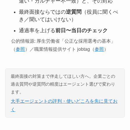
違い・カルチャー不一致）と、その対応
最終面接ならではの
逆質問
（役員に聞くべ
き／聞いてはいけない）
通過率を上げる
前日〜当日のチェック
公的情報源: 厚生労働省「公正な採用選考の基本」
（
参照
）／職業情報提供サイト jobtag（
参照
）
最終面接の対策まで伴走してほしい方へ。企業ごとの
過去質問や逆質問の精度はエージェント選びで変わり
ます。
大手エージェントの評判・使いどころを先に見てお
く