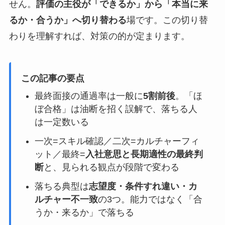
せん。
評価の主役が「できるか」から「本当に来
るか・合うか」へ切り替わる
場です。この切り替
わりを理解すれば、対策の的が定まります。
この記事の要点
最終面接の通過率は一般に
5割前後
。「ほ
ぼ合格」は油断を招く誤解で、落ちる人
は一定数いる
一次=スキル確認／二次=カルチャーフィ
ット／最終=
入社意思と長期適性の最終判
断
と、見られる観点が段階で変わる
落ちる典型は
志望度・条件すれ違い・カ
ルチャー不一致
の3つ。能力ではなく「合
うか・来るか」で落ちる