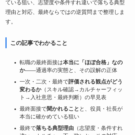
ている狙い、志望度や条件すれ違いで落ちる典型
理由と対応、最終ならではの逆質問まで整理しま
す。
この記事でわかること
転職の最終面接は
本当に「ほぼ合格」なの
か
——通過率の実態と、その誤解の正体
一次・二次・最終で
評価される観点がどう
変わるか
（スキル確認→カルチャーフィッ
ト→入社意思・最終判断）の早見表
最終面接で
聞かれること
と、役員・社長が
本当に確かめている狙い
最終で
落ちる典型理由
（志望度・条件すれ