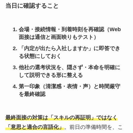
当日に確認すること
会場・接続情報・到着時刻を再確認（Web
面接は
通信と画面映り
もテスト）
「内定が出たら入社しますか」に
即答でき
る
状態にしておく
他社の選考状況を、隠さず・本命を明確に
して
説明できる
形に整える
第一印象（清潔感・表情・声）と
時間厳守
を最終確認
最終面接の対策は「スキルの再証明」ではなく
「意思と適合の言語化」
。前日の準備時間を、こ