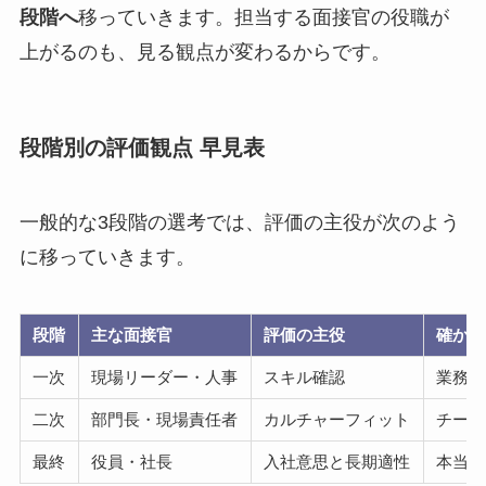
段階へ
移っていきます。担当する面接官の役職が
上がるのも、見る観点が変わるからです。
段階別の評価観点 早見表
一般的な3段階の選考では、評価の主役が次のよう
に移っていきます。
段階
主な面接官
評価の主役
確かめ
一次
現場リーダー・人事
スキル確認
業務を
二次
部門長・現場責任者
カルチャーフィット
チーム
最終
役員・社長
入社意思と長期適性
本当に