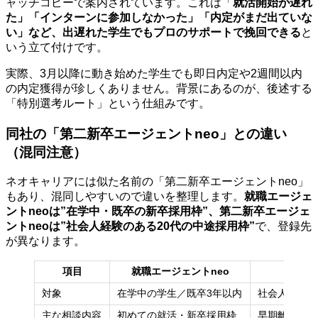
ャッチコピーで案内されています。これは「
就活開始が遅れ
た」「インターンに参加しなかった」「内定がまだ出ていな
い」など、出遅れた学生でもプロのサポートで挽回できる
と
いう立て付けです。
実際、3月以降に動き始めた学生でも即日内定や2週間以内
の内定獲得が珍しくありません。背景にあるのが、後述する
「特別選考ルート」という仕組みです。
同社の「第二新卒エージェントneo」との違い
（混同注意）
ネオキャリアには似た名前の「第二新卒エージェントneo」
もあり、混同しやすいので違いを整理します。
就職エージェ
ントneoは”在学中・既卒の新卒採用枠”、第二新卒エージェ
ントneoは”社会人経験のある20代の中途採用枠”
で、登録先
が異なります。
項目
就職エージェントneo
第二新
対象
在学中の学生／既卒3年以内
社会人経験の
主な相談内容
初めての就活・新卒採用枠
早期離職後の