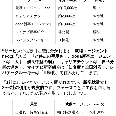
就職エージェントneo
約10,000社
速い（最短即
キャリアチケット
約2,000社
やや速い
doda新卒エージェント
約7,000社
やや速い
マイナビ新卒紹介
非公開
標準
レバテックルーキー
IT特化
やや速い
5サービスの役割は明確に分かれます。
就職エージェント
neoは「スピードと伴走の手厚さ」、doda新卒エージェン
トは「大手・優良中堅の網」、キャリアチケットは「自己分
析の深さ」、マイナビ新卒紹介は「知名度と全国対応」、レ
バテックルーキーは「IT特化」
で住み分けています。
「1社に絞るべきか」とよく聞かれますが、
新卒就活でも
2〜3社の併用が現実的
です。フェーズごとに主役を切り替
えると、それぞれの強みを取りこぼしません。
局面
就職エージェントneoの役割
出遅れ・持ち駒確保
軸（特別選考ルートで打席を増やす