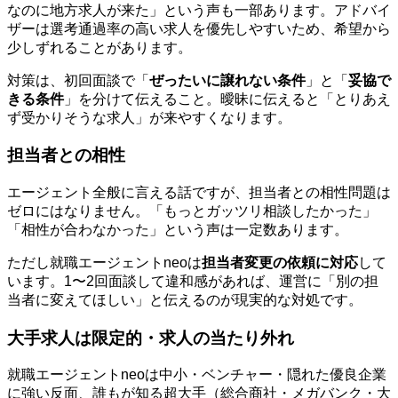
なのに地方求人が来た」という声も一部あります。アドバイ
ザーは選考通過率の高い求人を優先しやすいため、希望から
少しずれることがあります。
対策は、初回面談で「
ぜったいに譲れない条件
」と「
妥協で
きる条件
」を分けて伝えること。曖昧に伝えると「とりあえ
ず受かりそうな求人」が来やすくなります。
担当者との相性
エージェント全般に言える話ですが、担当者との相性問題は
ゼロにはなりません。「もっとガッツリ相談したかった」
「相性が合わなかった」という声は一定数あります。
ただし就職エージェントneoは
担当者変更の依頼に対応
して
います。1〜2回面談して違和感があれば、運営に「別の担
当者に変えてほしい」と伝えるのが現実的な対処です。
大手求人は限定的・求人の当たり外れ
就職エージェントneoは中小・ベンチャー・隠れた優良企業
に強い反面、誰もが知る超大手（総合商社・メガバンク・大