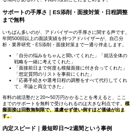
サポートの手厚さ｜ES添削・面接対策・日程調整
まで無料
いちばん多いのが、アドバイザーの手厚さに関する声です。
年間500回以上の面談実績を持つアドバイザーが、自己分
析・業界研究・ES添削・面接対策まで一通り伴走します。
「自分の悩みをちゃんと聞いてくれた」「就活全体の
戦略を一緒に考えてくれた」
「面接前日まで何度も模擬面接に付き合ってくれた」
「想定質問のリストを事前にくれた」
「応募手続きや選考日程の調整をすべて代行してくれ
て、卒論と両立できた」
有料の就活塾だと20〜50万円かかることを考えると、ここ
までのサポートを無料で受けられるのは大きな利点です。
模
擬面接は回数無制限で、遠慮せず使い倒すほど価値が出ま
す。
内定スピード｜最短即日〜2週間という事例