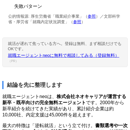
失敗パターン
公的情報源: 厚生労働省「職業紹介事業」（
参照
）／文部科学
省・厚労省「就職内定状況調査」（
参照
）
就活が遅れて焦っている方へ。登録は無料、まず相談だけでも
OKです。
就職エージェントneoに無料で相談してみる（登録無料）
（PR）
結論を先に整理します
就職エージェントneoは、
株式会社ネオキャリアが運営する
新卒・既卒向けの完全無料エージェント
です。2000年から
新卒紹介を続けてきた実績があり、累計紹介企業は約
10,000社、内定支援は45,000件を超えます。
最大の特徴は「逆転就活」という立て付け。
書類選考や一次