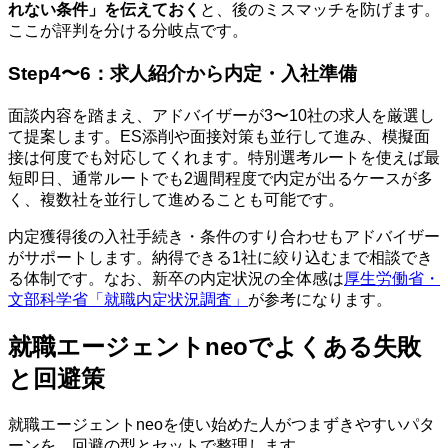
れない条件」を伝えておく
と、後のミスマッチを防げます。
ここが評判を分ける分岐点です。
Step4〜6：求人紹介から内定・入社準備
面談内容を踏まえ、アドバイザーが3〜10社の求人を厳選し
て提案します。ES添削や面接対策も並行して進み、模擬面
接は何度でも対応してくれます。特別選考ルートを使えば最
短即日、通常ルートでも2週間程度で内定が出るケースが多
く、複数社を並行して進めることも可能です。
内定獲得後の入社手続き・条件のすり合わせもアドバイザー
がサポートします。納得できる1社に絞り込むまで相談でき
る体制です。なお、新卒の内定状況の全体感は
厚生労働省・
文部科学省「就職内定状況調査」
が参考になります。
就職エージェントneoでよくある失敗
と回避策
就職エージェントneoを使い始めた人がつまずきやすいパタ
ーンを、回避の型とセットで整理します。