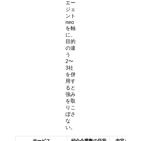
エー
ジェ
ント
neo
を軸
に、
目的
の違
う
2〜
3社
を併
用す
ると
強み
を取
りこ
ぼさ
な
い。
サービス
紹介企業数の目安
内定までの