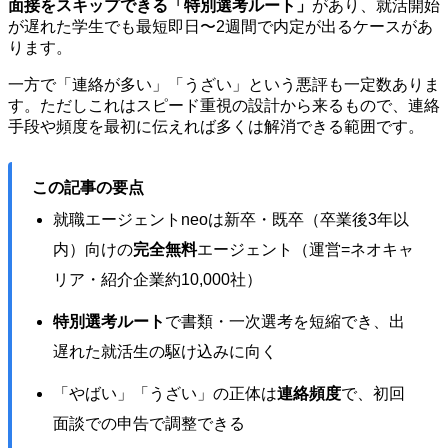
面接をスキップできる「特別選考ルート」
があり、就活開始
が遅れた学生でも最短即日〜2週間で内定が出るケースがあ
ります。
一方で「連絡が多い」「うざい」という悪評も一定数ありま
す。ただしこれはスピード重視の設計から来るもので、連絡
手段や頻度を最初に伝えれば多くは解消できる範囲です。
この記事の要点
就職エージェントneoは新卒・既卒（卒業後3年以
内）向けの
完全無料
エージェント（運営=ネオキャ
リア・紹介企業約10,000社）
特別選考ルート
で書類・一次選考を短縮でき、出
遅れた就活生の駆け込みに向く
「やばい」「うざい」の正体は
連絡頻度
で、初回
面談での申告で調整できる