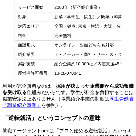
サービス開始
2000年（新卒紹介事業）
対象
新卒（学部生・院生）／既卒（卒業後3年
対応エリア
全国（拠点: 東京・横浜・大阪・名古屋・
料金
完全無料
面談形式
オンライン・対面どちらも対応
紹介業界
IT・メーカー・商社・サービス・金融など
累計実績
紹介企業約10,000社／内定支援45,000件
厚労省許可番号
13-ユ-070841
利用が完全無料なのは、
採用が決まった企業側から成功報酬
を受け取る仕組み
だからです。学生が料金を負担することは
職業安定法上ありません（職業紹介事業の制度は
厚生労働省
「職業紹介事業」
を参照）。
「逆転就活」というコンセプトの意味
就職エージェントneoは「プロと始める逆転就活」というキ