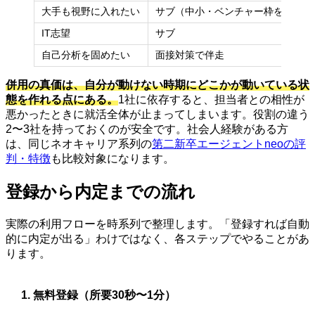
大手も視野に入れたい
サブ（中小・ベンチャー枠を補完）
IT志望
サブ
自己分析を固めたい
面接対策で伴走
併用の真価は、自分が動けない時期にどこかが動いている状
態を作れる点にある。
1社に依存すると、担当者との相性が
悪かったときに就活全体が止まってしまいます。役割の違う
2〜3社を持っておくのが安全です。社会人経験がある方
は、同じネオキャリア系列の
第二新卒エージェントneoの評
判・特徴
も比較対象になります。
登録から内定までの流れ
実際の利用フローを時系列で整理します。「登録すれば自動
的に内定が出る」わけではなく、各ステップでやることがあ
ります。
無料登録（所要30秒〜1分）