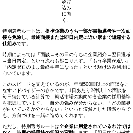
駆け
込み
に向
く。
特別選考ルートは、
提携企業のうち一部が書類選考や一次面
接を免除し、最終面接または即日内定に近い形まで短縮する
仕組み
です。
時期によっては「面談→その日のうちに企業紹介→翌日選考
→当日内定」という流れも起こります。「もう卒業が近い」
「内定ゼロのまま最終学年になった」という駆け込み利用に
向いています。
このスピードを支えているのが、年間500回以上の面談をこ
なすアドバイザーの存在です。1日あたり2件以上の面談を
毎日続けている計算で、就活市場の動向や各企業の採用基準
を把握しています。「自分の強みが分からない」「どの業界
が向いているか分からない」といった漠然とした段階からで
も、方向づけを一緒に進めてくれます。
ただし、特別選考ルートは
全企業に用意されているわけでは
なく、時期や採用枠の状況で変動
します。「即日内定が確約