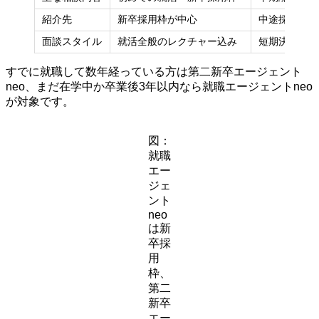
紹介先
新卒採用枠が中心
中途採用枠が
面談スタイル
就活全般のレクチャー込み
短期決戦の転
すでに就職して数年経っている方は第二新卒エージェント
neo、まだ在学中か卒業後3年以内なら就職エージェントneo
が対象です。
図：
就職
エー
ジェ
ント
neo
は新
卒採
用
枠、
第二
新卒
エー