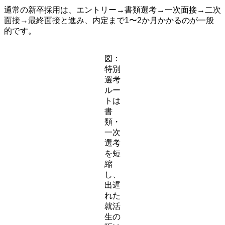
通常の新卒採用は、エントリー→書類選考→一次面接→二次
面接→最終面接と進み、内定まで1〜2か月かかるのが一般
的です。
図：
特別
選考
ルー
トは
書
類・
一次
選考
を短
縮
し、
出遅
れた
就活
生の