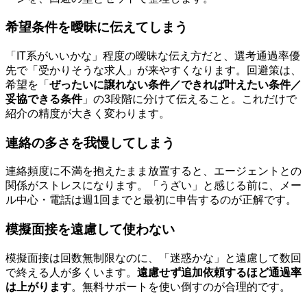
希望条件を曖昧に伝えてしまう
「IT系がいいかな」程度の曖昧な伝え方だと、選考通過率優
先で「受かりそうな求人」が来やすくなります。回避策は、
希望を「
ぜったいに譲れない条件／できれば叶えたい条件／
妥協できる条件
」の3段階に分けて伝えること。これだけで
紹介の精度が大きく変わります。
連絡の多さを我慢してしまう
連絡頻度に不満を抱えたまま放置すると、エージェントとの
関係がストレスになります。「うざい」と感じる前に、メー
ル中心・電話は週1回までと最初に申告するのが正解です。
模擬面接を遠慮して使わない
模擬面接は回数無制限なのに、「迷惑かな」と遠慮して数回
で終える人が多くいます。
遠慮せず追加依頼するほど通過率
は上がります
。無料サポートを使い倒すのが合理的です。