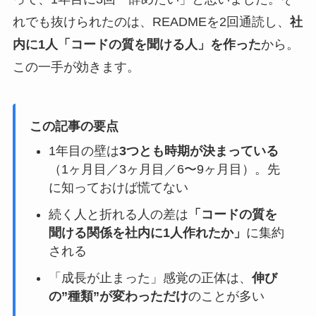
れでも抜けられたのは、READMEを2回通読し、
社
内に1人「コードの質を聞ける人」を作った
から。
この一手が効きます。
この記事の要点
1年目の壁は
3つとも時期が決まっている
（1ヶ月目／3ヶ月目／6〜9ヶ月目）。先
に知っておけば慌てない
続く人と折れる人の差は
「コードの質を
聞ける関係を社内に1人作れたか」
に集約
される
「成長が止まった」感覚の正体は、
伸び
の”種類”が変わっただけ
のことが多い