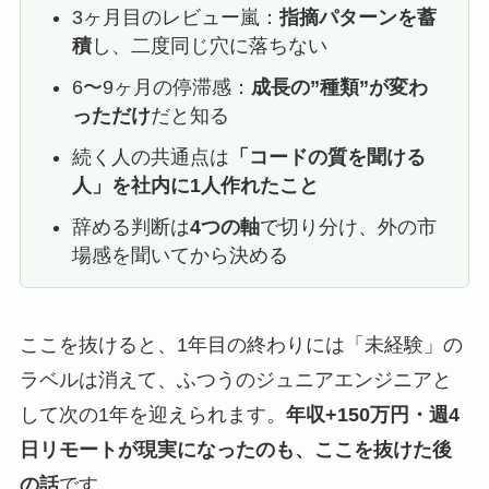
3ヶ月目のレビュー嵐：
指摘パターンを蓄
積
し、二度同じ穴に落ちない
6〜9ヶ月の停滞感：
成長の”種類”が変わ
っただけ
だと知る
続く人の共通点は
「コードの質を聞ける
人」を社内に1人作れたこと
辞める判断は
4つの軸
で切り分け、外の市
場感を聞いてから決める
ここを抜けると、1年目の終わりには「未経験」の
ラベルは消えて、ふつうのジュニアエンジニアと
して次の1年を迎えられます。
年収+150万円・週4
日リモートが現実になったのも、ここを抜けた後
の話
です。