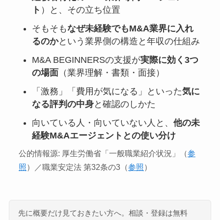
ト
）と、その立ち位置
そもそも
なぜ未経験でもM&A業界に入れ
るのか
という業界側の構造と年収の仕組み
M&A BEGINNERSの支援が
実際に効く3つ
の場面
（業界理解・書類・面接）
「激務」「費用が気になる」といった
気に
なる評判の中身
と確認のしかた
向いている人・向いていない人と、
他の未
経験M&Aエージェントとの使い分け
公的情報源: 厚生労働省「一般職業紹介状況」（
参
照
）／職業安定法 第32条の3（
参照
）
先に概要だけ見ておきたい方へ。相談・登録は無料