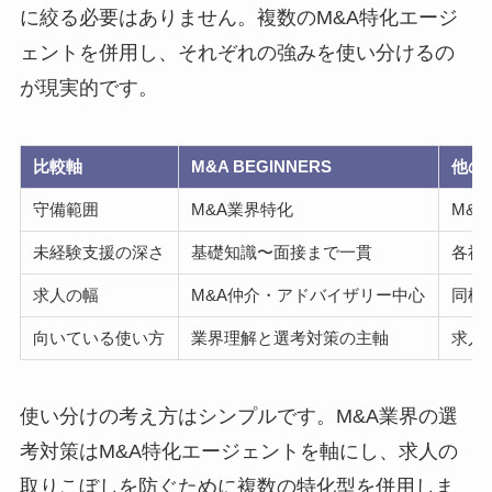
に絞る必要はありません。複数のM&A特化エージ
ェントを併用し、それぞれの強みを使い分けるの
が現実的です。
比較軸
M&A BEGINNERS
他の
守備範囲
M&A業界特化
M&
未経験支援の深さ
基礎知識〜面接まで一貫
各社
求人の幅
M&A仲介・アドバイザリー中心
同様
向いている使い方
業界理解と選考対策の主軸
求人
使い分けの考え方はシンプルです。M&A業界の選
考対策はM&A特化エージェントを軸にし、求人の
取りこぼしを防ぐために複数の特化型を併用しま