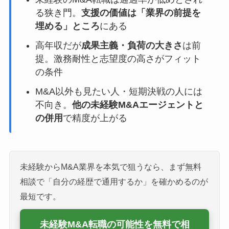
る狭き門。
支援の価値は「業界の前提を
埋める」ところ
にある
高年収だが
成果主義・負荷の大きさ
は前
提。激務耐性と志望度の高さがフィット
の条件
M&A以外も見たい人・短期決戦の人には
不向き。
他の未経験M&Aエージェントと
の併用
で精度が上がる
未経験からM&A業界を本気で狙うなら、まず無料
相談で「自分の経歴で通用するか」を確かめるのが
最短です。
未経験M&A転職の可能性を無料で相