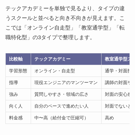
テックアカデミーを単独で見るより、タイプの違
うスクールと並べると向き不向きが見えます。こ
こでは「オンライン自走型」「教室通学型」「転
職特化型」の3タイプで整理します。
比較軸
テックアカデミー
教室通学型ス
学習形態
オンライン・自走型
通学・対面指
指導
現役エンジニアのマンツーマン
講師の対面サ
強み
質問しやすさ・領域の広さ
対面の安心感
向く人
自分のペースで進めたい人
対面でないと
料金感
中〜高（給付金で圧縮可）
高め