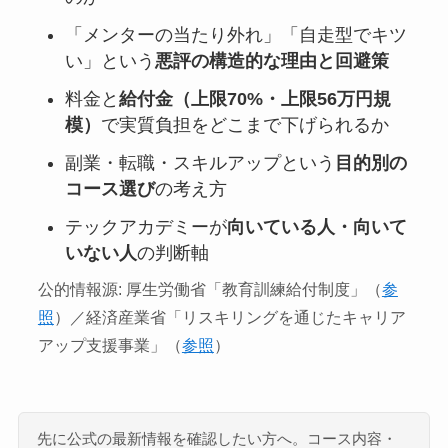
「メンターの当たり外れ」「自走型でキツ
い」という
悪評の構造的な理由と回避策
料金と
給付金（上限70%・上限56万円規
模）
で実質負担をどこまで下げられるか
副業・転職・スキルアップという
目的別の
コース選び
の考え方
テックアカデミーが
向いている人・向いて
いない人
の判断軸
公的情報源: 厚生労働省「教育訓練給付制度」（
参
照
）／経済産業省「リスキリングを通じたキャリア
アップ支援事業」（
参照
）
先に公式の最新情報を確認したい方へ。コース内容・