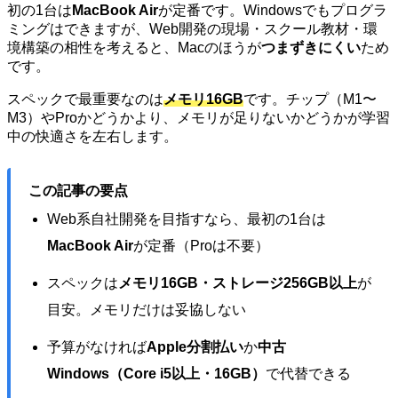
初の1台は
MacBook Air
が定番です。Windowsでもプログラ
ミングはできますが、Web開発の現場・スクール教材・環
境構築の相性を考えると、Macのほうが
つまずきにくい
ため
です。
スペックで最重要なのは
メモリ16GB
です。チップ（M1〜
M3）やProかどうかより、メモリが足りないかどうかが学習
中の快適さを左右します。
この記事の要点
Web系自社開発を目指すなら、最初の1台は
MacBook Air
が定番（Proは不要）
スペックは
メモリ16GB・ストレージ256GB以上
が
目安。メモリだけは妥協しない
予算がなければ
Apple分割払い
か
中古
Windows（Core i5以上・16GB）
で代替できる