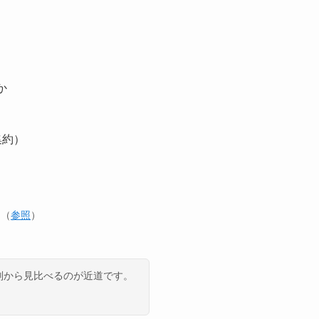
か
集約）
g（
参照
）
判から見比べるのが近道です。