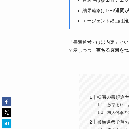
通過率は
提出前チェッ
結果連絡は
1〜2週間
エージェント経由は
推
「書類選考でほぼ内定」とい
で示しつつ、
落ちる原因をつ
転職の書類選考
数字より「
求人倍率の
書類選考で落ち