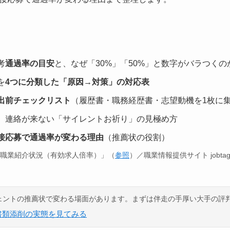
考
通過率の目安
と、なぜ「30%」「50%」と数字がバラつくの
を
4つに分類した「原因→対策」の対応表
出前チェックリスト
（履歴書・職務経歴書・志望動機を1枚に
、連絡が来ない「サイレントお祈り」の見極め方
接応募で通過率が変わる理由
（推薦状の役割）
般職業紹介状況（有効求人倍率）」（
参照
）／職業情報提供サイト jobta
ェントの推薦状で変わる場面があります。まずは伴走の手厚い大手の評
書類添削の実態を見てみる