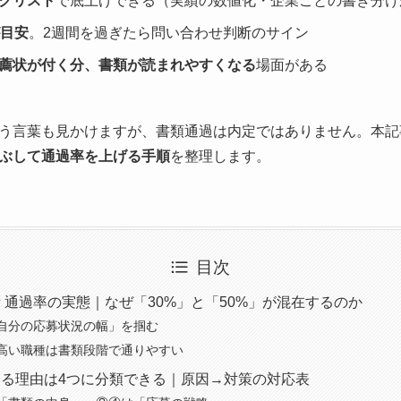
クリスト
で底上げできる（実績の数値化・企業ごとの書き分け
が目安
。2週間を過ぎたら問い合わせ判断のサイン
薦状が付く分、書類が読まれやすくなる
場面がある
う言葉も見かけますが、書類通過は内定ではありません。本記
ぶして通過率を上げる手順
を整理します。
目次
 通過率の実態｜なぜ「30%」と「50%」が混在するのか
自分の応募状況の幅」を掴む
高い職種は書類段階で通りやすい
る理由は4つに分類できる｜原因→対策の対応表