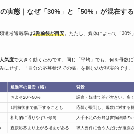
率の実態｜なぜ「30%」と「50%」が混在す
類選考通過率は
3割前後が目安
。ただし、媒体によって「30%
人気度
で大きく動くためです。同じ「平均」でも、何を母数に
みにせず、「自分の応募状況での幅」を掴むのが現実的です。
通過率の目安（幅）
背景
およそ20〜50%
調査・媒体で差が大きい。多
1割前後まで低下することも
応募が殺到し、母数に対する
相対的に通りやすい傾向
人手不足の分野は書類段階の
）
直接応募より上がる場面がある
求人要件に合う人だけが推薦