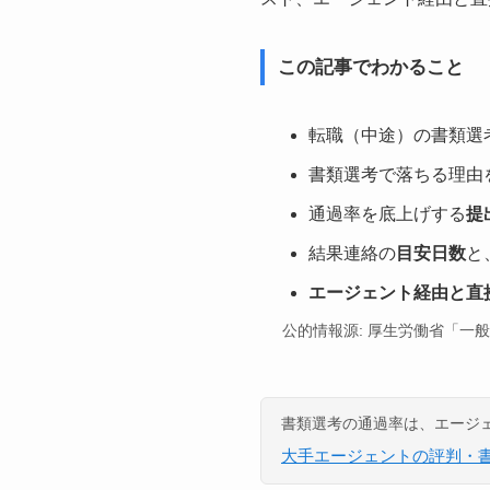
この記事でわかること
転職（中途）の書類選
書類選考で落ちる理由
通過率を底上げする
提
結果連絡の
目安日数
と
エージェント経由と直
公的情報源: 厚生労働省「一
書類選考の通過率は、エージ
大手エージェントの評判・