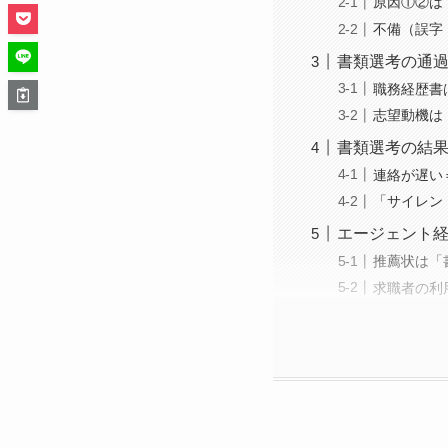
原因①②は
不備（誤字
書類選考の通
職務経歴書
志望動機は
書類選考の結
連絡が遅い
「サイレン
エージェント
推薦状は「
求職者の利