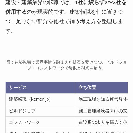
建設・建築業界の転職では、
1社に絞らず2〜3社を
併用する
のが現実的です。建築転職を軸に置きつ
つ、足りない部分を他社で補う考え方を整理しま
す。
図：建築転職で業界事情を踏まえた提案を受けつつ、ビルドジョ
ブ・コンストワークで母数と視点を補う。
サービス
立ち位置
建築転職（kenten.jp）
施工現場を知る運営母体の
ビルドジョブ
施工管理経験者向けの支援
コンストワーク
建設系の求人を幅広く扱う