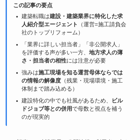
この記事の要点
建築転職は
建設・建築業界に特化した求
人紹介型エージェント
（運営=施工請負会
社のトップリフォーム）
「業界に詳しい担当者」「非公開求人」
を評価する声が多い一方、
地方求人の薄
さ・担当者の相性
には注意が必要
強みは
施工現場を知る運営母体ならでは
の情報の解像度
（残業・現場環境・施工
体制まで踏み込める）
建設特化の中でも社風があるため、
ビル
ドジョブ等との併用
で母数と視点を補う
のが現実的