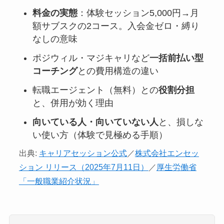
料金の実態
：体験セッション5,000円→月
額サブスクの2コース。入会金ゼロ・縛り
なしの意味
ポジウィル・マジキャリなど
一括前払い型
コーチング
との費用構造の違い
転職エージェント（無料）との
役割分担
と、併用が効く理由
向いている人・向いていない人
と、損しな
い使い方（体験で見極める手順）
出典:
キャリアセッション公式
／
株式会社エンセッ
ション リリース（2025年7月11日）
／
厚生労働省
「一般職業紹介状況」