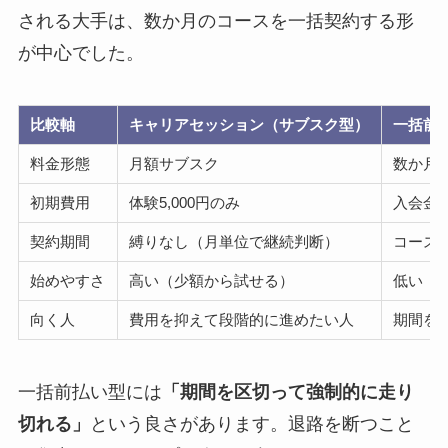
される大手は、数か月のコースを一括契約する形
が中心でした。
比較軸
キャリアセッション（サブスク型）
一括前
料金形態
月額サブスク
数か月
初期費用
体験5,000円のみ
入会金
契約期間
縛りなし（月単位で継続判断）
コース
始めやすさ
高い（少額から試せる）
低い（
向く人
費用を抑えて段階的に進めたい人
期間を
一括前払い型には
「期間を区切って強制的に走り
切れる」
という良さがあります。退路を断つこと