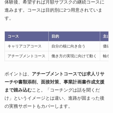
体験後、希望すれば月額サブスクの継続コースに
進みます。コースは目的別に2つ用意されていま
す。
コース
目的
主に
キャリアコアコース
自分の核に向き合う
価値
アチーブメントコース
働き方の実現に向けて動く
軸を
ポイントは、
アチーブメントコースでは求人リサ
ーチや書類添削、面接対策、事業計画書作成支援
まで踏み込む
こと。「コーチングは話を聞くだ
け」というイメージとは違い、進路が固まった後
の実務サポートもカバーします。