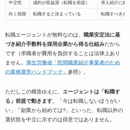
中立性
成約が収益源（転職を前提）
求人紹介に縛
向く段階
転職すると決まっている
転職すべきか
転職エージェントが無料なのは、
職業安定法に基
づき紹介手数料を採用企業から得る仕組み
だから
です（求職者が費用を負担することは法律上あり
ません。
厚生労働省「民間職業紹介事業者のため
の業務運営ハンドブック」
参照）。
ただしこの構造ゆえに、
エージェントは「転職す
る」前提で動きます
。「今は転職しないほうがい
い」「副業から始めては?」といった、転職以外の
選択肢を中立に示すのは得意ではありません。